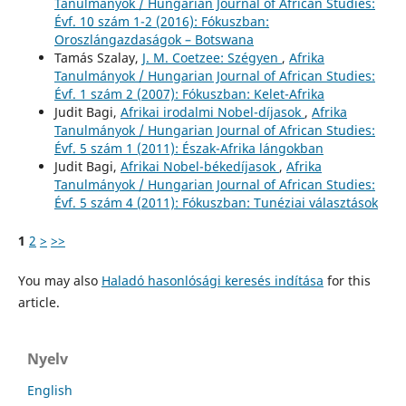
Tanulmányok / Hungarian Journal of African Studies:
Évf. 10 szám 1-2 (2016): Fókuszban:
Oroszlángazdaságok – Botswana
Tamás Szalay,
J. M. Coetzee: Szégyen
,
Afrika
Tanulmányok / Hungarian Journal of African Studies:
Évf. 1 szám 2 (2007): Fókuszban: Kelet-Afrika
Judit Bagi,
Afrikai irodalmi Nobel-díjasok
,
Afrika
Tanulmányok / Hungarian Journal of African Studies:
Évf. 5 szám 1 (2011): Észak-Afrika lángokban
Judit Bagi,
Afrikai Nobel-békedíjasok
,
Afrika
Tanulmányok / Hungarian Journal of African Studies:
Évf. 5 szám 4 (2011): Fókuszban: Tunéziai választások
1
2
>
>>
You may also
Haladó hasonlósági keresés indítása
for this
article.
Nyelv
English