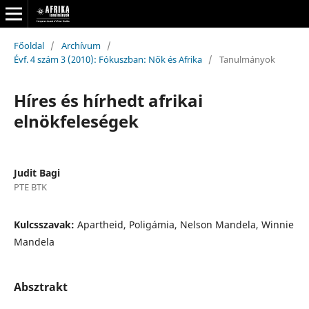
Főoldal
/
Archívum
/
Évf. 4 szám 3 (2010): Fókuszban: Nők és Afrika
/
Tanulmányok
Híres és hírhedt afrikai
elnökfeleségek
Judit Bagi
PTE BTK
Kulcsszavak:
Apartheid, Poligámia, Nelson Mandela, Winnie
Mandela
Absztrakt