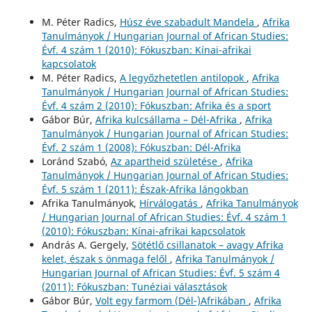
M. Péter Radics,
Húsz éve szabadult Mandela
,
Afrika
Tanulmányok / Hungarian Journal of African Studies:
Évf. 4 szám 1 (2010): Fókuszban: Kínai-afrikai
kapcsolatok
M. Péter Radics,
A legyőzhetetlen antilopok
,
Afrika
Tanulmányok / Hungarian Journal of African Studies:
Évf. 4 szám 2 (2010): Fókuszban: Afrika és a sport
Gábor Búr,
Afrika kulcsállama – Dél-Afrika
,
Afrika
Tanulmányok / Hungarian Journal of African Studies:
Évf. 2 szám 1 (2008): Fókuszban: Dél-Afrika
Loránd Szabó,
Az apartheid születése
,
Afrika
Tanulmányok / Hungarian Journal of African Studies:
Évf. 5 szám 1 (2011): Észak-Afrika lángokban
Afrika Tanulmányok,
Hírválogatás
,
Afrika Tanulmányok
/ Hungarian Journal of African Studies: Évf. 4 szám 1
(2010): Fókuszban: Kínai-afrikai kapcsolatok
András A. Gergely,
Sötétlő csillanatok – avagy Afrika
kelet, észak s önmaga felől
,
Afrika Tanulmányok /
Hungarian Journal of African Studies: Évf. 5 szám 4
(2011): Fókuszban: Tunéziai választások
Gábor Búr,
Volt egy farmom (Dél-)Afrikában
,
Afrika