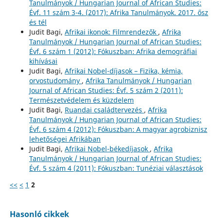
Tanulmányok / Hungarian Journal of African Studies:
Évf. 11 szám 3-4. (2017): Afrika Tanulmányok. 2017. ősz
és tél
Judit Bagi,
Afrikai ikonok: Filmrendezők
,
Afrika
Tanulmányok / Hungarian Journal of African Studies:
Évf. 6 szám 1 (2012): Fókuszban: Afrika demográfiai
kihívásai
Judit Bagi,
Afrikai Nobel-díjasok – Fizika, kémia,
orvostudomány
,
Afrika Tanulmányok / Hungarian
Journal of African Studies: Évf. 5 szám 2 (2011):
Természetvédelem és küzdelem
Judit Bagi,
Ruandai családtervezés
,
Afrika
Tanulmányok / Hungarian Journal of African Studies:
Évf. 6 szám 4 (2012): Fókuszban: A magyar agrobiznisz
lehetőségei Afrikában
Judit Bagi,
Afrikai Nobel-békedíjasok
,
Afrika
Tanulmányok / Hungarian Journal of African Studies:
Évf. 5 szám 4 (2011): Fókuszban: Tunéziai választások
<<
<
1
2
Hasonló cikkek