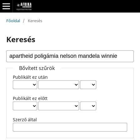
Főoldal
/
Keresés
Keresés
Bővített szűrök
Publikált ez után
Publikált ez előtt
Szerző által