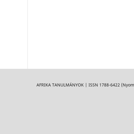
AFRIKA TANULMÁNYOK | ISSN 1788-6422 (Nyomtat