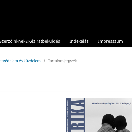
Szerzőinknek&Kéziratbeküldés
Indexálás
Impresszum
szetvédelem és küzdelem
/
Tartalomjegyzék