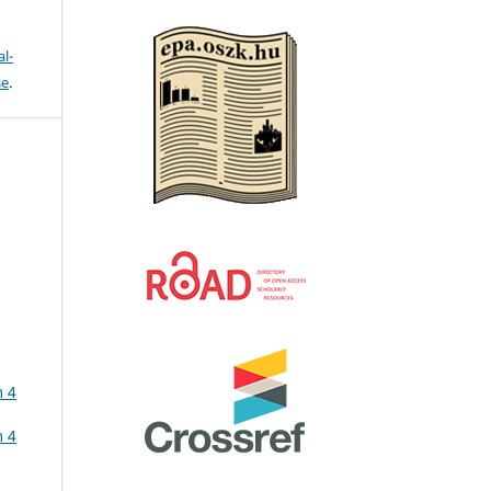
l-
se
.
m 4
m 4