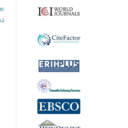
an
m 2