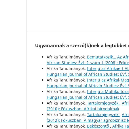
Ugyanannak a szerző(k)nek a legtöbbet o
Afrika Tanulmányok,
Bemutatkozik… Az Afr
African Studies: Évf. 2 szám 1 (2008): Fóku
Afrika Tanulmányok,
Interjú az Afrikáért 
Hungarian Journal of African Studies: Évf. 
Afrika Tanulmányok,
Interjú az Afrikai-Ma
Hungarian Journal of African Studies: Évf. 
Afrika Tanulmányok,
Interjú a Multikultúr
Hungarian Journal of African Studies: Évf. 
Afrika Tanulmányok,
Tartalomjegyzék
,
Afr
(2010): Fókuszban: Afrikai birodalmak
Afrika Tanulmányok,
Tartalomjegyzék
,
Afr
(2012): Fókuszban: A magyar agrobiznisz 
Afrika Tanulmányok,
Beköszöntő
,
Afrika T