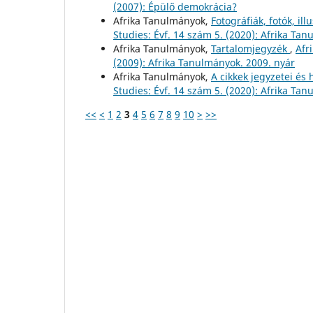
(2007): Épülő demokrácia?
Afrika Tanulmányok,
Fotográfiák, fotók, ill
Studies: Évf. 14 szám 5. (2020): Afrika Ta
Afrika Tanulmányok,
Tartalomjegyzék
,
Afr
(2009): Afrika Tanulmányok. 2009. nyár
Afrika Tanulmányok,
A cikkek jegyzetei és
Studies: Évf. 14 szám 5. (2020): Afrika Ta
<<
<
1
2
3
4
5
6
7
8
9
10
>
>>