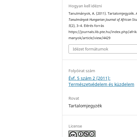
Hogyan kell idézni
Tanulmányok, A. (2011). Tartalomjegyzék.
Tanulmányok Hungarian Journal of African Stu
5
(2), 3–4. Elérés forrás
https://journals.lib.pte.hu/index.php/afri
manyok/article/view/4429
Idézet formátumok
Folyóirat szám
Évf. 5 szám 2 (2011):
Természetvédelem és küzdelem
Rovat
Tartalomjegyzék
License