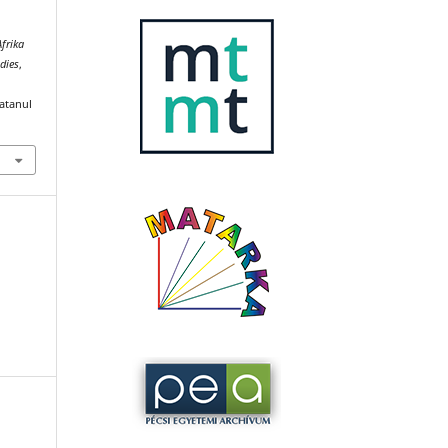
Afrika
dies
,
katanul