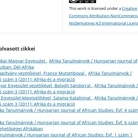
This work is licensed under a
Creative
Commons Attribution-NonCommercia
NoDerivatives 4.0 International Licen
lvasott cikkei
ikai-Magyar Egyesület
,
Afrika Tanulmányok / Hungarian Journal of
szban: Dél-Afrika
Alapítvány vezetőjével, France Mutomboval
,
Afrika Tanulmányok /
5 szám 3 (2011): Afrika és a migráció
gyar Egyesület vezetőjével, Balogh Sándorral
,
Afrika Tanulmányok /
5 szám 3 (2011): Afrika és a migráció
a Egyesület képviselőjével, Salama Katalinnal
,
Afrika Tanulmányok /
5 szám 3 (2011): Afrika és a migráció
ika Tanulmányok / Hungarian Journal of African Studies: Évf. 4 szá
ika Tanulmányok / Hungarian Journal of African Studies: Évf. 6 szá
lehetőségei Afrikában
anulmányok / Hungarian Journal of African Studies: Évf. 1 szám 1