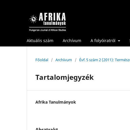
Aktuális szám
Archívum
A folyóiratról
Főoldal
/
Archívum
/
Évf. 5 szám 2 (2011): Termé
Tartalomjegyzék
Afrika Tanulmányok
Absztrakt