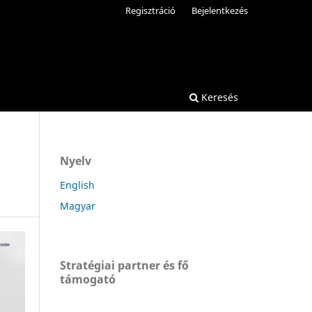
Regisztráció
Bejelentkezés
Keresés
Nyelv
English
Magyar
Stratégiai partner és fő
támogató