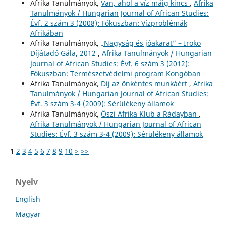
Afrika Tanulmányok,
Van, ahol a víz máig kincs
,
Afrika
Tanulmányok / Hungarian Journal of African Studies:
Évf. 2 szám 3 (2008): Fókuszban: Vízproblémák
Afrikában
Afrika Tanulmányok,
„Nagyság és jóakarat” – Iroko
Díjátadó Gála, 2012
,
Afrika Tanulmányok / Hungarian
Journal of African Studies: Évf. 6 szám 3 (2012):
Fókuszban: Természetvédelmi program Kongóban
Afrika Tanulmányok,
Díj az önkéntes munkáért
,
Afrika
Tanulmányok / Hungarian Journal of African Studies:
Évf. 3 szám 3-4 (2009): Sérülékeny államok
Afrika Tanulmányok,
Őszi Afrika Klub a Rádayban
,
Afrika Tanulmányok / Hungarian Journal of African
Studies: Évf. 3 szám 3-4 (2009): Sérülékeny államok
1
2
3
4
5
6
7
8
9
10
>
>>
Nyelv
English
Magyar