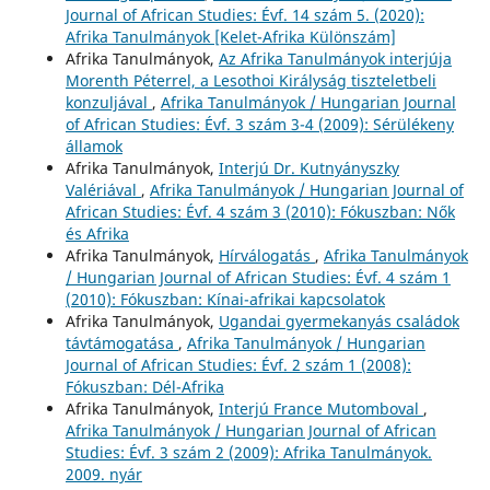
Journal of African Studies: Évf. 14 szám 5. (2020):
Afrika Tanulmányok [Kelet-Afrika Különszám]
Afrika Tanulmányok,
Az Afrika Tanulmányok interjúja
Morenth Péterrel, a Lesothoi Királyság tiszteletbeli
konzuljával
,
Afrika Tanulmányok / Hungarian Journal
of African Studies: Évf. 3 szám 3-4 (2009): Sérülékeny
államok
Afrika Tanulmányok,
Interjú Dr. Kutnyányszky
Valériával
,
Afrika Tanulmányok / Hungarian Journal of
African Studies: Évf. 4 szám 3 (2010): Fókuszban: Nők
és Afrika
Afrika Tanulmányok,
Hírválogatás
,
Afrika Tanulmányok
/ Hungarian Journal of African Studies: Évf. 4 szám 1
(2010): Fókuszban: Kínai-afrikai kapcsolatok
Afrika Tanulmányok,
Ugandai gyermekanyás családok
távtámogatása
,
Afrika Tanulmányok / Hungarian
Journal of African Studies: Évf. 2 szám 1 (2008):
Fókuszban: Dél-Afrika
Afrika Tanulmányok,
Interjú France Mutomboval
,
Afrika Tanulmányok / Hungarian Journal of African
Studies: Évf. 3 szám 2 (2009): Afrika Tanulmányok.
2009. nyár