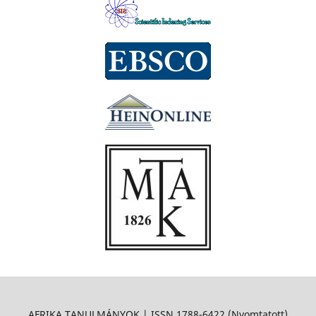
AFRIKA TANULMÁNYOK | ISSN 1788-6422 (Nyomtatott)