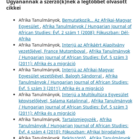
Ugyanannak a szerző(k)nek a legtöbbet olvasott
cikkei
Afrika Tanulmányok,
Bemutatkozik… Az Afrikai-Magyar
Egyesület
,
Afrika Tanulmányok / Hungarian Journal of
African Studies: Évf. 2 szám 1 (2008): Fókuszban: Dél-
Afrika
Afrika Tanulmányok,
Interjú az Afrikáért Alapítvány
vezetőjével, France Mutomboval
,
Afrika Tanulmányok
/ Hungarian Journal of African Studies: Évf. 5 szám 3
(2011): Afrika és a migráció
Afrika Tanulmányok,
Interjú az Afrikai-Magyar
Egyesület vezetőjével, Balogh Sándorral
,
Afrika
Tanulmányok / Hungarian Journal of African Studies:
Évf. 5 szám 3 (2011): Afrika és a migráció
Afrika Tanulmányok,
Interjú a Multikultúra Egyesület
képviselőjével, Salama Katalinnal
,
Afrika Tanulmányok
/ Hungarian Journal of African Studies: Évf. 5 szám 3
(2011): Afrika és a migráció
Afrika Tanulmányok,
Tartalomjegyzék
,
Afrika
Tanulmányok / Hungarian Journal of African Studies:
Évf. 4 szám 4 (2010): Fókuszban: Afrikai birodalmak
Afrika Tanulmányok,
Beköszöntő
,
Afrika Tanulmányok