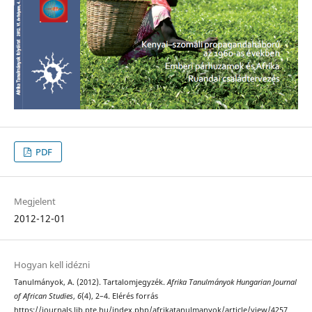
PDF
Megjelent
2012-12-01
Hogyan kell idézni
Tanulmányok, A. (2012). Tartalomjegyzék.
Afrika Tanulmányok Hungarian Journal
of African Studies
,
6
(4), 2–4. Elérés forrás
https://journals.lib.pte.hu/index.php/afrikatanulmanyok/article/view/4257