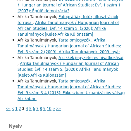
/ Hungarian Journal of African Studies: Évf. 1 szám 1
(2007): Épülő demokrácia?
Afrika Tanulmányok,
Fotográfiák, fotók, illusztrációk
forrása
,
Afrika Tanulmányok / Hungarian Journal of
African Studies: Évf. 14 szám 5. (2020): Afrika
Tanulmányok [Kelet-Afrika Különszám]
Afrika Tanulmányok,
Tartalomjegyzék
,
Afrika
Tanulmányok / Hungarian Journal of African Studies:
Évf. 3 szám 2 (2009): Afrika Tanulmányok. 2009. nyár
Afrika Tanulmányok,
A cikkek jegyzetei és hivatkozásai
,
Afrika Tanulmányok / Hungarian Journal of African
Studies: Évf. 14 szám 5. (2020): Afrika Tanulmányok
[Kelet-Afrika Különszám]
Afrika Tanulmányok,
Tartalomjegyzék
,
Afrika
Tanulmányok / Hungarian Journal of African Studies:
Évf. 9 szám 3-4 (2015): Fókuszban: Urbanizációs válság
Afrikában
<<
<
1
2
3
4
5
6
7
8
9
10
>
>>
Nyelv