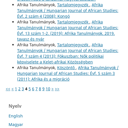
Afrika Tanulmányok,
Tartalomjegyzék
,
Afrika
Tanulmányok / Hungarian Journal of African Studies:
Évf. 2 szám 4 (2008): Kongó
Afrika Tanulmányok,
Tartalomjegyzék
,
Afrika
Tanulmányok / Hungarian Journal of African Studies:
Évf. 13 szám 1-2. (2019): Afrika Tanulmányok. 2019.
tavasz és nyár
Afrika Tanulmányok,
Tartalomjegyzék
,
Afrika
Tanulmányok / Hungarian Journal of African Studies:
Évf. 7 szám 4 (2013): Fókuszban: Nők politikai
képviselete a Kelet-afrikai Közösségben
Afrika Tanulmányok,
Köszöntő
,
Afrika Tanulmányok /
Hungarian Journal of African Studies: Évf. 5 szám 3
(2011): Afrika és a migráció
<<
<
1
2
3
4
5
6
7
8
9
10
>
>>
Nyelv
English
Magyar