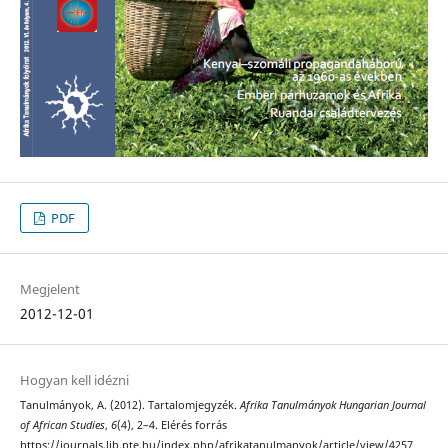
PDF
Megjelent
2012-12-01
Hogyan kell idézni
Tanulmányok, A. (2012). Tartalomjegyzék.
Afrika Tanulmányok Hungarian Journal
of African Studies
,
6
(4), 2–4. Elérés forrás
https://journals.lib.pte.hu/index.php/afrikatanulmanyok/article/view/4257