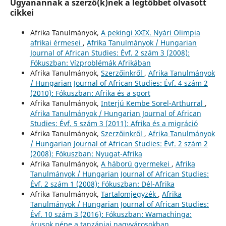
Ugyanannak a szerző(k)nek a legtöbbet olvasott
cikkei
Afrika Tanulmányok,
A pekingi XXIX. Nyári Olimpia
afrikai érmesei
,
Afrika Tanulmányok / Hungarian
Journal of African Studies: Évf. 2 szám 3 (2008):
Fókuszban: Vízproblémák Afrikában
Afrika Tanulmányok,
Szerzőinkről
,
Afrika Tanulmányok
/ Hungarian Journal of African Studies: Évf. 4 szám 2
(2010): Fókuszban: Afrika és a sport
Afrika Tanulmányok,
Interjú Kembe Sorel-Arthurral
,
Afrika Tanulmányok / Hungarian Journal of African
Studies: Évf. 5 szám 3 (2011): Afrika és a migráció
Afrika Tanulmányok,
Szerzőinkről
,
Afrika Tanulmányok
/ Hungarian Journal of African Studies: Évf. 2 szám 2
(2008): Fókuszban: Nyugat-Afrika
Afrika Tanulmányok,
A háború gyermekei
,
Afrika
Tanulmányok / Hungarian Journal of African Studies:
Évf. 2 szám 1 (2008): Fókuszban: Dél-Afrika
Afrika Tanulmányok,
Tartalomjegyzék
,
Afrika
Tanulmányok / Hungarian Journal of African Studies:
Évf. 10 szám 3 (2016): Fókuszban: Wamachinga:
árusok népe a tanzániai nagyvárosokban