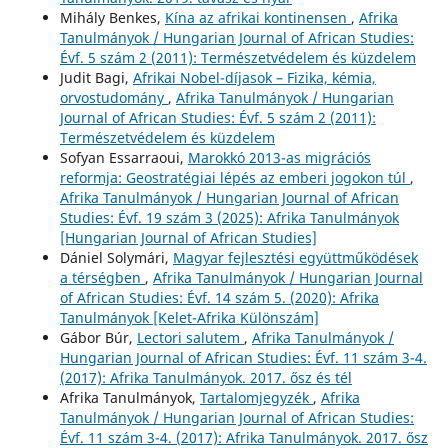
Mihály Benkes,
Kína az afrikai kontinensen
,
Afrika
Tanulmányok / Hungarian Journal of African Studies:
Évf. 5 szám 2 (2011): Természetvédelem és küzdelem
Judit Bagi,
Afrikai Nobel-díjasok – Fizika, kémia,
orvostudomány
,
Afrika Tanulmányok / Hungarian
Journal of African Studies: Évf. 5 szám 2 (2011):
Természetvédelem és küzdelem
Sofyan Essarraoui,
Marokkó 2013-as migrációs
reformja: Geostratégiai lépés az emberi jogokon túl
,
Afrika Tanulmányok / Hungarian Journal of African
Studies: Évf. 19 szám 3 (2025): Afrika Tanulmányok
[Hungarian Journal of African Studies]
Dániel Solymári,
Magyar fejlesztési együttműködések
a térségben
,
Afrika Tanulmányok / Hungarian Journal
of African Studies: Évf. 14 szám 5. (2020): Afrika
Tanulmányok [Kelet-Afrika Különszám]
Gábor Búr,
Lectori salutem
,
Afrika Tanulmányok /
Hungarian Journal of African Studies: Évf. 11 szám 3-4.
(2017): Afrika Tanulmányok. 2017. ősz és tél
Afrika Tanulmányok,
Tartalomjegyzék
,
Afrika
Tanulmányok / Hungarian Journal of African Studies:
Évf. 11 szám 3-4. (2017): Afrika Tanulmányok. 2017. ősz