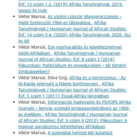
Évf. 13 szám 1-2. (2019): Afrika Tanulmányok. 2019.
tavasz és nyár
Viktor Marsai,
Az utolsó császár Magyarországon –
Hailé Szelasszié 1964-es látogatása
,
Afrika
Tanulmányok / Hungarian Journal of African Studies:
Évf. 14 szám 3-4. (2020): Afrika Tanulmányok. 2020. ősz
és tél
Viktor Marsai,
Egy marharablás és következményei
Kelet-Afrikában
,
Afrika Tanulmányok / Hungarian
Journal of African Studies: Évf. 8 szám 3 (2014):
Fókuszban: Politicídium és egyeduralom – Mi történt
Zimbabwében?
Viktor Marsai, Dóra Szijj,
Afrika és a terrorizmus – Az
Al-Kaida jelenség a fekete kontinensen
,
Afrika
Tanulmányok / Hungarian Journal of African Studies:
Évf. 5 szám 1 (2011): Észak-Afrika lángokban
Viktor Marsai,
Információs hadviselés és PSYOPS Afrika
Szarván – kenyai–szomáli propagandaháború az 1960-
as években
,
Afrika Tanulmányok / Hungarian Journal
of African Studies: Évf. 6 szám 4 (2012): Fókuszban: A
magyar agrobiznisz lehetőségei Afrikában
Viktor Marsai,
A szomáliai helyzet két kutatóút