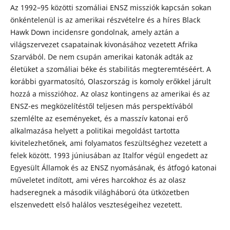
Az 1992–95 közötti szomáliai ENSZ missziók kapcsán sokan
önkéntelenül is az amerikai részvételre és a híres Black
Hawk Down incidensre gondolnak, amely aztán a
világszervezet csapatainak kivonásához vezetett Afrika
Szarvából. De nem csupán amerikai katonák adták az
életüket a szomáliai béke és stabilitás megteremtéséért. A
korábbi gyarmatosító, Olaszország is komoly erőkkel járult
hozzá a misszióhoz. Az olasz kontingens az amerikai és az
ENSZ-es megközelítéstől teljesen más perspektívából
szemlélte az eseményeket, és a masszív katonai erő
alkalmazása helyett a politikai megoldást tartotta
kivitelezhetőnek, ami folyamatos feszültséghez vezetett a
felek között. 1993 júniusában az Italfor végül engedett az
Egyesült Államok és az ENSZ nyomásának, és átfogó katonai
műveletet indított, ami véres harcokhoz és az olasz
hadseregnek a második világháború óta ütközetben
elszenvedett első halálos veszteségeihez vezetett.