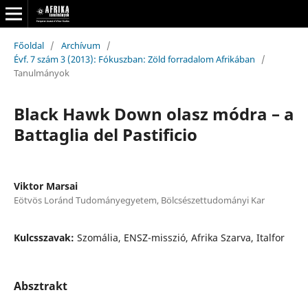
Főoldal
/
Archívum
/
Évf. 7 szám 3 (2013): Fókuszban: Zöld forradalom Afrikában
/
Tanulmányok
Black Hawk Down olasz módra – a
Battaglia del Pastificio
Viktor Marsai
Eötvös Loránd Tudományegyetem, Bölcsészettudományi Kar
Kulcsszavak:
Szomália, ENSZ-misszió, Afrika Szarva, Italfor
Absztrakt