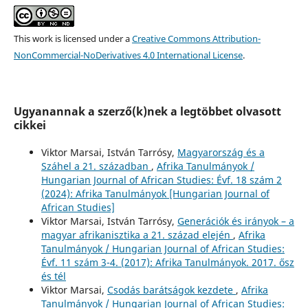
This work is licensed under a
Creative Commons Attribution-
NonCommercial-NoDerivatives 4.0 International License
.
Ugyanannak a szerző(k)nek a legtöbbet olvasott
cikkei
Viktor Marsai, István Tarrósy,
Magyarország és a
Száhel a 21. században
,
Afrika Tanulmányok /
Hungarian Journal of African Studies: Évf. 18 szám 2
(2024): Afrika Tanulmányok [Hungarian Journal of
African Studies]
Viktor Marsai, István Tarrósy,
Generációk és irányok – a
magyar afrikanisztika a 21. század elején
,
Afrika
Tanulmányok / Hungarian Journal of African Studies:
Évf. 11 szám 3-4. (2017): Afrika Tanulmányok. 2017. ősz
és tél
Viktor Marsai,
Csodás barátságok kezdete
,
Afrika
Tanulmányok / Hungarian Journal of African Studies: