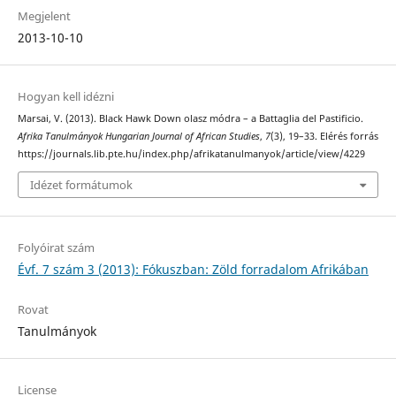
Megjelent
2013-10-10
Hogyan kell idézni
Marsai, V. (2013). Black Hawk Down olasz módra – a Battaglia del Pastificio.
Afrika Tanulmányok Hungarian Journal of African Studies
,
7
(3), 19–33. Elérés forrás
https://journals.lib.pte.hu/index.php/afrikatanulmanyok/article/view/4229
Idézet formátumok
Folyóirat szám
Évf. 7 szám 3 (2013): Fókuszban: Zöld forradalom Afrikában
Rovat
Tanulmányok
License