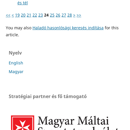
és tél
<<
<
19
20
21
22
23
24
25
26
27
28
>
>>
You may also
Haladó hasonlósági keresés indítása
for this
article.
Nyelv
English
Magyar
Stratégiai partner és fő támogató