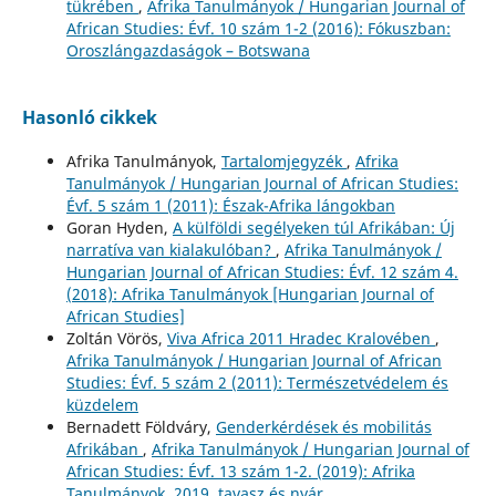
tükrében
,
Afrika Tanulmányok / Hungarian Journal of
African Studies: Évf. 10 szám 1-2 (2016): Fókuszban:
Oroszlángazdaságok – Botswana
Hasonló cikkek
Afrika Tanulmányok,
Tartalomjegyzék
,
Afrika
Tanulmányok / Hungarian Journal of African Studies:
Évf. 5 szám 1 (2011): Észak-Afrika lángokban
Goran Hyden,
A külföldi segélyeken túl Afrikában: Új
narratíva van kialakulóban?
,
Afrika Tanulmányok /
Hungarian Journal of African Studies: Évf. 12 szám 4.
(2018): Afrika Tanulmányok [Hungarian Journal of
African Studies]
Zoltán Vörös,
Viva Africa 2011 Hradec Kralovében
,
Afrika Tanulmányok / Hungarian Journal of African
Studies: Évf. 5 szám 2 (2011): Természetvédelem és
küzdelem
Bernadett Földváry,
Genderkérdések és mobilitás
Afrikában
,
Afrika Tanulmányok / Hungarian Journal of
African Studies: Évf. 13 szám 1-2. (2019): Afrika
Tanulmányok. 2019. tavasz és nyár