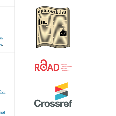
l-
se
.
 éve
nal