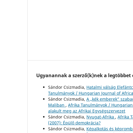
Ugyanannak a szerző(k)nek a legtöbbet o
Sándor Csizmadia,
Hatalmi válság Elefánt
Tanulmányok / Hungarian Journal of Africa
Sándor Csizmadia,
A „kék emberek” szaba
Maliban
,
Afrika Tanulmányok / Hungarian J
alakult meg az Afrikai Egységszervezet
Sándor Csizmadia,
Nyugat-Afrika
,
Afrika 
(2007): Épülő demokrácia?
Sándor Csizmadia,
Képalkotás és képrombo