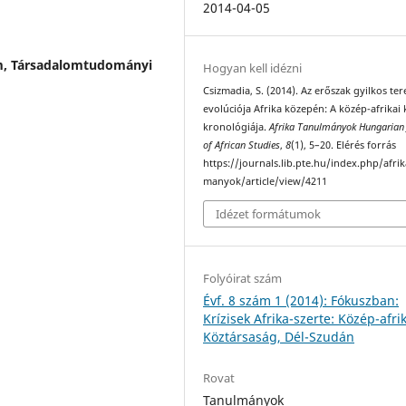
2014-04-05
m, Társadalomtudományi
Hogyan kell idézni
Csizmadia, S. (2014). Az erőszak gyilkos ter
evolúciója Afrika közepén: A közép-afrikai k
kronológiája.
Afrika Tanulmányok Hungarian 
of African Studies
,
8
(1), 5–20. Elérés forrás
https://journals.lib.pte.hu/index.php/afri
manyok/article/view/4211
Idézet formátumok
Folyóirat szám
Évf. 8 szám 1 (2014): Fókuszban:
Krízisek Afrika-szerte: Közép-afri
Köztársaság, Dél-Szudán
Rovat
Tanulmányok