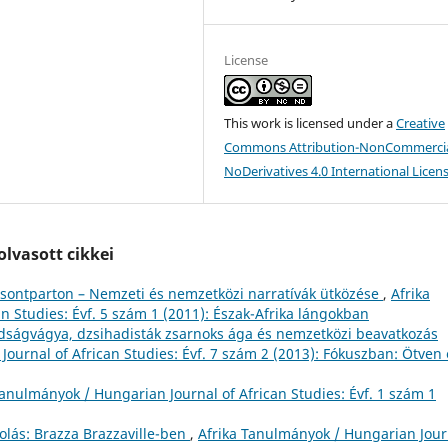
License
This work is licensed under a
Creative
Commons Attribution-NonCommercia
NoDerivatives 4.0 International Licen
lvasott cikkei
csontparton – Nemzeti és nemzetközi narratívák ütközése
,
Afrika
n Studies: Évf. 5 szám 1 (2011): Észak-Afrika lángokban
dságvágya, dzsihadisták zsarnoks ága és nemzetközi beavatkozás
ournal of African Studies: Évf. 7 szám 2 (2013): Fókuszban: Ötven
Tanulmányok / Hungarian Journal of African Studies: Évf. 1 szám 1
lás: Brazza Brazzaville-ben
,
Afrika Tanulmányok / Hungarian Jour