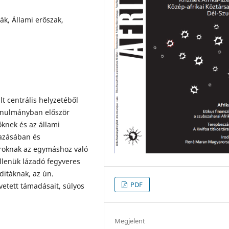
ák, Állami erőszak,
t centrális helyzetéből
tanulmányban először
knek és az állami
azásában és
oroknak az egymáshoz való
ellenük lázadó fegyveres
ditáknak, az ún.
PDF
vetett támadásait, súlyos
Megjelent