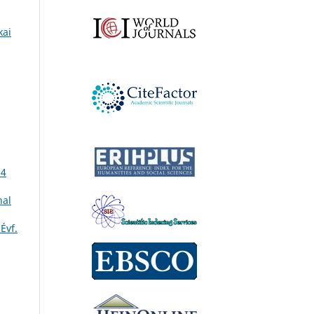
kai
 4
nal
Évf.