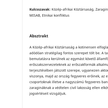
Kulcsszavak:
Közép-afrikai Köztársaság, Zaragin
MISAB, Etnikai konfliktus
Absztrakt
A Közép-afrikai Köztársaság a kotinensen elfoglal
adódóan stratégilag fontos szerepet tölt be. A 
bemutatásra kerülnek az egymást követő államfő
erőszakszervezeteknek az erőszakformák alkalm
terjesztésében játszott szerepe, ugyanezen akt
viszonya, majd az ország fegyveres erőinek, az 
csoportoknak illetve a nagyszámú fegyveres ban
zaragináknak a védtelen civil lakosság ellen elkö
jogsértéseit vizsgáljuk.