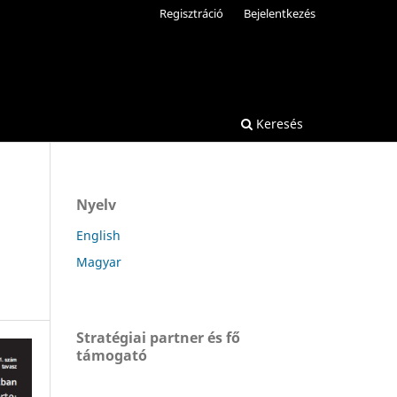
Regisztráció
Bejelentkezés
Keresés
Nyelv
English
Magyar
Stratégiai partner és fő
támogató