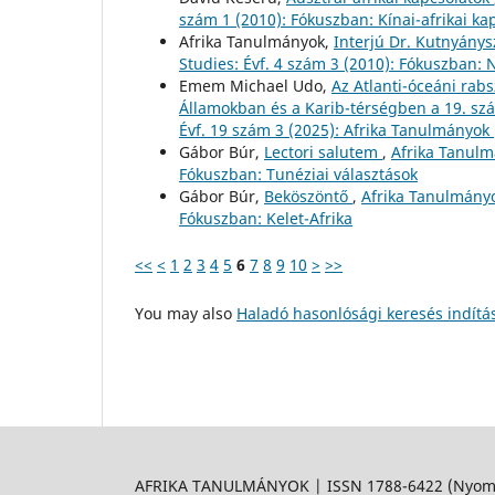
szám 1 (2010): Fókuszban: Kínai-afrikai ka
Afrika Tanulmányok,
Interjú Dr. Kutnyánys
Studies: Évf. 4 szám 3 (2010): Fókuszban: 
Emem Michael Udo,
Az Atlanti-óceáni rab
Államokban és a Karib-térségben a 19. sz
Évf. 19 szám 3 (2025): Afrika Tanulmányok 
Gábor Búr,
Lectori salutem
,
Afrika Tanulm
Fókuszban: Tunéziai választások
Gábor Búr,
Beköszöntő
,
Afrika Tanulmányo
Fókuszban: Kelet-Afrika
<<
<
1
2
3
4
5
6
7
8
9
10
>
>>
You may also
Haladó hasonlósági keresés indítá
AFRIKA TANULMÁNYOK | ISSN 1788-6422 (Nyomtat