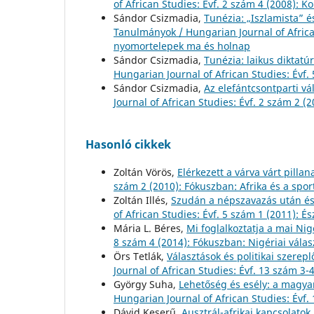
of African Studies: Évf. 2 szám 4 (2008): K
Sándor Csizmadia,
Tunézia: „Iszlamista” é
Tanulmányok / Hungarian Journal of African
nyomortelepek ma és holnap
Sándor Csizmadia,
Tunézia: laikus diktat
Hungarian Journal of African Studies: Évf.
Sándor Csizmadia,
Az elefántcsontparti v
Journal of African Studies: Évf. 2 szám 2 (
Hasonló cikkek
Zoltán Vörös,
Elérkezett a várva várt pillan
szám 2 (2010): Fókuszban: Afrika és a spor
Zoltán Illés,
Szudán a népszavazás után és 
of African Studies: Évf. 5 szám 1 (2011): É
Mária L. Béres,
Mi foglalkoztatja a mai Nig
8 szám 4 (2014): Fókuszban: Nigériai válas
Örs Tetlák,
Választások és politikai szerep
Journal of African Studies: Évf. 13 szám 3-
György Suha,
Lehetőség és esély: a magy
Hungarian Journal of African Studies: Évf.
Dávid Keserű,
Ausztrál-afrikai kapcsolatok