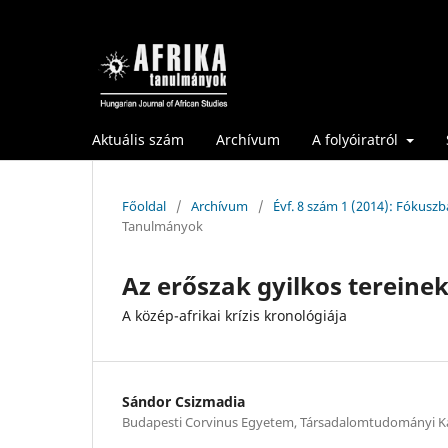
Aktuális szám
Archívum
A folyóiratról
Főoldal
/
Archívum
/
Évf. 8 szám 1 (2014): Fókuszb
Tanulmányok
Az erőszak gyilkos tereine
A közép-afrikai krízis kronológiája
Sándor Csizmadia
Budapesti Corvinus Egyetem, Társadalomtudományi K