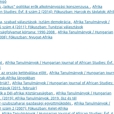
ongó
s „laikus” politikai erők alkotmányozási konszenzusa.
,
Afrika
 Studies: Évf. 8 szám 2 (2014): Fókuszban: Harcok és távlatok: Afri
úra, szabad választások, iszlám demokrácia
,
Afrika Tanulmányok /
 5 szám 4 (2011): Fókuszban: Tunéziai választások
álságfolyamat kórtana: 1990-2008
,
Afrika Tanulmányok / Hungarian
2008): Fókuszban: Nyugat-Afrika
at
,
Afrika Tanulmányok / Hungarian Journal of African Studies: Évf.
t
az ország kettéválása előtt
,
Afrika Tanulmányok / Hungarian Jour
szak-Afrika lángokban
ériát?
,
Afrika Tanulmányok / Hungarian Journal of African Studies: 
ztások (2015. február)
lők a Dél-afrikai Köztársaságban
,
Afrika Tanulmányok / Hungarian
4. (2019): Afrika Tanulmányok. 2019. ősz és tél
ar-szubszaharai gazdasági együttműködés
,
Afrika Tanulmányok /
 1 szám 2 (2007): Fókuszban: Kelet-Afrika
,
Afrika Tanulmányok / Hungarian Journal of African Studies: Évf. 4