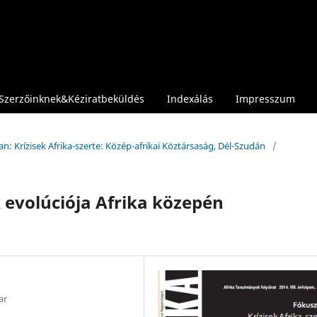
Szerzőinknek&Kéziratbeküldés
Indexálás
Impresszum
an: Krízisek Afrika-szerte: Közép-afrikai Köztársaság, Dél-Szudán
/
k evolúciója Afrika közepén
ar