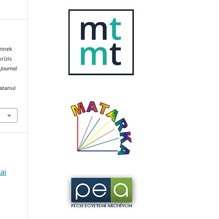
einek
rízis
Journal
katanul
kai