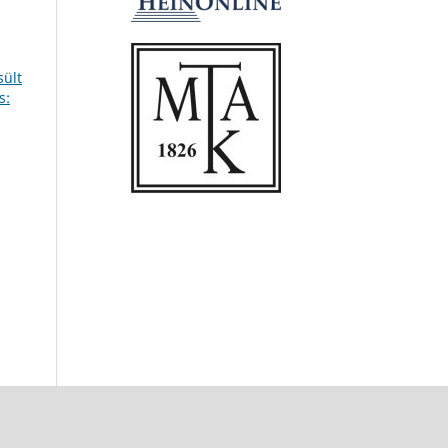
sült
s: