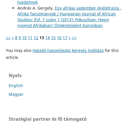
hiedelmek
András A. Gergely,
Egy afrikai vadember önéletrajza
,
Afrika Tanulmányok / Hungarian Journal of African
Studies: Évf. 7 szám 1 (2013): Fókuszban: Hagyj
nyomot Afrikában! Önkéntesként Kongóban
<<
<
8
9
10
11
12
13
14
15
16
17
>
>>
You may also
Haladó hasonlósági keresés indítása
for this
article.
Nyelv
English
Magyar
Stratégiai partner és fő támogató