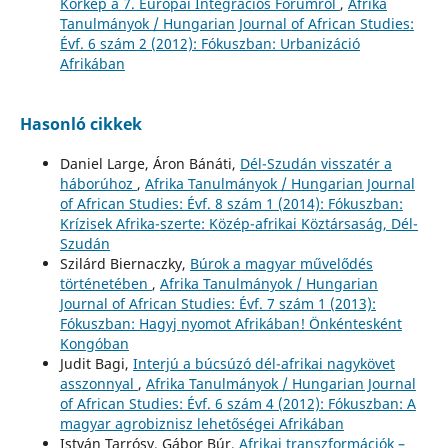
Körkép a 7. Európai Integrációs Fórumról
,
Afrika
Tanulmányok / Hungarian Journal of African Studies:
Évf. 6 szám 2 (2012): Fókuszban: Urbanizáció
Afrikában
Hasonló cikkek
Daniel Large, Áron Bánáti,
Dél-Szudán visszatér a
háborúhoz
,
Afrika Tanulmányok / Hungarian Journal
of African Studies: Évf. 8 szám 1 (2014): Fókuszban:
Krízisek Afrika-szerte: Közép-afrikai Köztársaság, Dél-
Szudán
Szilárd Biernaczky,
Búrok a magyar művelődés
történetében
,
Afrika Tanulmányok / Hungarian
Journal of African Studies: Évf. 7 szám 1 (2013):
Fókuszban: Hagyj nyomot Afrikában! Önkéntesként
Kongóban
Judit Bagi,
Interjú a búcsúzó dél-afrikai nagykövet
asszonnyal
,
Afrika Tanulmányok / Hungarian Journal
of African Studies: Évf. 6 szám 4 (2012): Fókuszban: A
magyar agrobiznisz lehetőségei Afrikában
István Tarrósy, Gábor Búr,
Afrikai transzformációk –