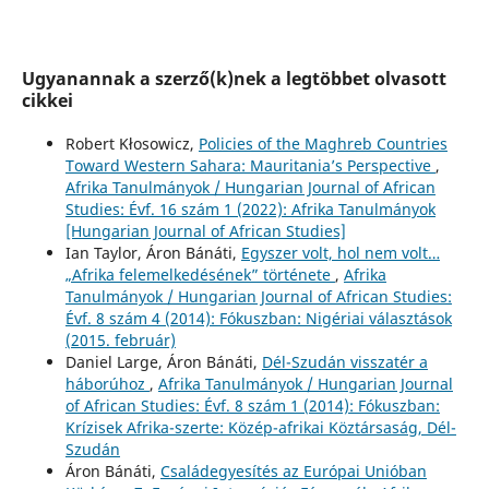
Ugyanannak a szerző(k)nek a legtöbbet olvasott
cikkei
Robert Kłosowicz,
Policies of the Maghreb Countries
Toward Western Sahara: Mauritania’s Perspective
,
Afrika Tanulmányok / Hungarian Journal of African
Studies: Évf. 16 szám 1 (2022): Afrika Tanulmányok
[Hungarian Journal of African Studies]
Ian Taylor, Áron Bánáti,
Egyszer volt, hol nem volt…
„Afrika felemelkedésének” története
,
Afrika
Tanulmányok / Hungarian Journal of African Studies:
Évf. 8 szám 4 (2014): Fókuszban: Nigériai választások
(2015. február)
Daniel Large, Áron Bánáti,
Dél-Szudán visszatér a
háborúhoz
,
Afrika Tanulmányok / Hungarian Journal
of African Studies: Évf. 8 szám 1 (2014): Fókuszban:
Krízisek Afrika-szerte: Közép-afrikai Köztársaság, Dél-
Szudán
Áron Bánáti,
Családegyesítés az Európai Unióban