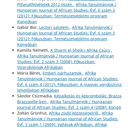
Pillanatfelvételek 2012 őszén
,
Afrika Tanulmányok /
Hungarian Journal of African Studies: Évf. 6 szám 3
(2012): Fókuszban: Természetvédelmi program
Kongóban
Gábor Búr,
Lectori salutem
,
Afrika Tanulmányok /
Hungarian Journal of African Studies: Évf. 6 szám 3
(2012): Fókuszban: Természetvédelmi program
Kongóban
Kamilla Németh,
A Sharm el-Sheik-i Afrika Csúcs
,
Afrika Tanulmányok / Hungarian Journal of African
Studies: Évf. 2 szám 3 (2008): Fókuszban:
Vízproblémák Afrikában
Mária Béres,
Emberi párhuzamok
,
Afrika
Tanulmányok / Hungarian Journal of African Studies:
Évf. 6 szám 4 (2012): Fókuszban: A magyar agrobiznisz
lehetőségei Afrikában
Sándor Csizmadia,
Képalkotás és képrombolás: Brazza
Brazzaville-ben
,
Afrika Tanulmányok / Hungarian
Journal of African Studies: Évf. 2 szám 4 (2008): Kongó
Zoltán Grünhut,
Afrika zsidó közösségeiről
,
Afrika
Tanulmányok / Hungarian Journal of African Studies:
Évf. 3 szám 1 (2009): Vallások Afrikában. Afrikai