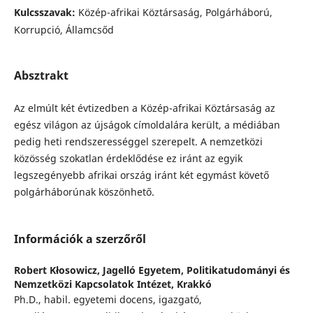
Kulcsszavak:
Közép-afrikai Köztársaság, Polgárháború,
Korrupció, Államcsőd
Absztrakt
Az elmúlt két évtizedben a Közép-afrikai Köztársaság az
egész világon az újságok címoldalára került, a médiában
pedig heti rendszerességgel szerepelt. A nemzetközi
közösség szokatlan érdeklődése ez iránt az egyik
legszegényebb afrikai ország iránt két egymást követő
polgárháborúnak köszönhető.
Információk a szerzőről
Robert Kłosowicz,
Jagelló Egyetem, Politikatudományi és
Nemzetközi Kapcsolatok Intézet, Krakkó
Ph.D., habil. egyetemi docens, igazgató,