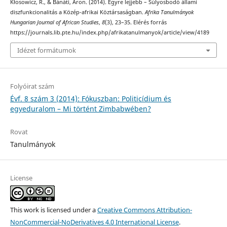
Kłosowicz, R., & Bánáti, Áron. (2014). Egyre lejjebb – Súlyosbodó állami
diszfunkcionalitás a Közép-afrikai Köztársaságban.
Afrika Tanulmányok
Hungarian Journal of African Studies
,
8
(3), 23–35. Elérés forrás
https://journals.lib.pte.hu/index.php/afrikatanulmanyok/article/view/4189
Idézet formátumok
Folyóirat szám
Évf. 8 szám 3 (2014): Fókuszban: Politicídium és
egyeduralom – Mi történt Zimbabwében?
Rovat
Tanulmányok
License
This work is licensed under a
Creative Commons Attribution-
NonCommercial-NoDerivatives 4.0 International License
.