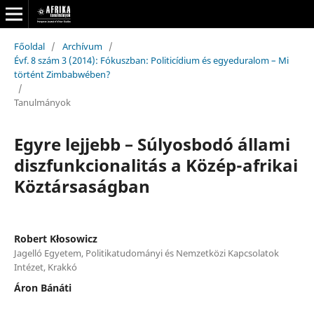
Főoldal
/
Archívum
/
Évf. 8 szám 3 (2014): Fókuszban: Politicídium és egyeduralom – Mi
történt Zimbabwében?
/
Tanulmányok
Egyre lejjebb – Súlyosbodó állami
diszfunkcionalitás a Közép-afrikai
Köztársaságban
Robert Kłosowicz
Jagelló Egyetem, Politikatudományi és Nemzetközi Kapcsolatok
Intézet, Krakkó
Áron Bánáti