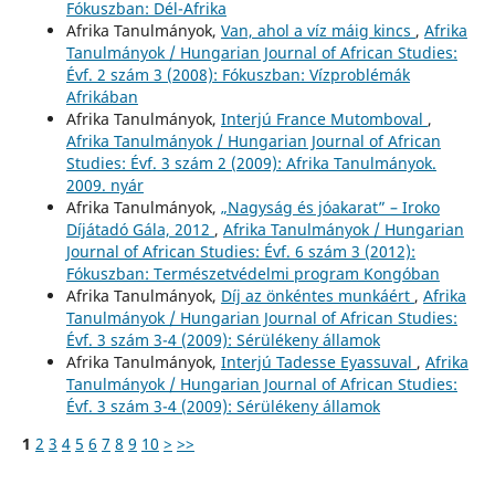
Fókuszban: Dél-Afrika
Afrika Tanulmányok,
Van, ahol a víz máig kincs
,
Afrika
Tanulmányok / Hungarian Journal of African Studies:
Évf. 2 szám 3 (2008): Fókuszban: Vízproblémák
Afrikában
Afrika Tanulmányok,
Interjú France Mutomboval
,
Afrika Tanulmányok / Hungarian Journal of African
Studies: Évf. 3 szám 2 (2009): Afrika Tanulmányok.
2009. nyár
Afrika Tanulmányok,
„Nagyság és jóakarat” – Iroko
Díjátadó Gála, 2012
,
Afrika Tanulmányok / Hungarian
Journal of African Studies: Évf. 6 szám 3 (2012):
Fókuszban: Természetvédelmi program Kongóban
Afrika Tanulmányok,
Díj az önkéntes munkáért
,
Afrika
Tanulmányok / Hungarian Journal of African Studies:
Évf. 3 szám 3-4 (2009): Sérülékeny államok
Afrika Tanulmányok,
Interjú Tadesse Eyassuval
,
Afrika
Tanulmányok / Hungarian Journal of African Studies:
Évf. 3 szám 3-4 (2009): Sérülékeny államok
1
2
3
4
5
6
7
8
9
10
>
>>