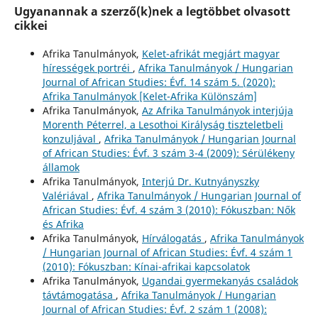
Ugyanannak a szerző(k)nek a legtöbbet olvasott
cikkei
Afrika Tanulmányok,
Kelet-afrikát megjárt magyar
hírességek portréi
,
Afrika Tanulmányok / Hungarian
Journal of African Studies: Évf. 14 szám 5. (2020):
Afrika Tanulmányok [Kelet-Afrika Különszám]
Afrika Tanulmányok,
Az Afrika Tanulmányok interjúja
Morenth Péterrel, a Lesothoi Királyság tiszteletbeli
konzuljával
,
Afrika Tanulmányok / Hungarian Journal
of African Studies: Évf. 3 szám 3-4 (2009): Sérülékeny
államok
Afrika Tanulmányok,
Interjú Dr. Kutnyányszky
Valériával
,
Afrika Tanulmányok / Hungarian Journal of
African Studies: Évf. 4 szám 3 (2010): Fókuszban: Nők
és Afrika
Afrika Tanulmányok,
Hírválogatás
,
Afrika Tanulmányok
/ Hungarian Journal of African Studies: Évf. 4 szám 1
(2010): Fókuszban: Kínai-afrikai kapcsolatok
Afrika Tanulmányok,
Ugandai gyermekanyás családok
távtámogatása
,
Afrika Tanulmányok / Hungarian
Journal of African Studies: Évf. 2 szám 1 (2008):