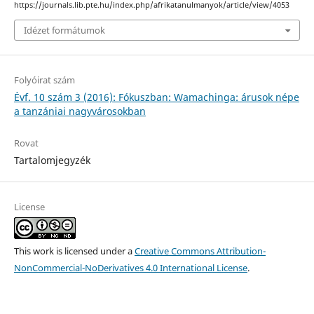
https://journals.lib.pte.hu/index.php/afrikatanulmanyok/article/view/4053
Idézet formátumok
Folyóirat szám
Évf. 10 szám 3 (2016): Fókuszban: Wamachinga: árusok népe
a tanzániai nagyvárosokban
Rovat
Tartalomjegyzék
License
This work is licensed under a
Creative Commons Attribution-
NonCommercial-NoDerivatives 4.0 International License
.