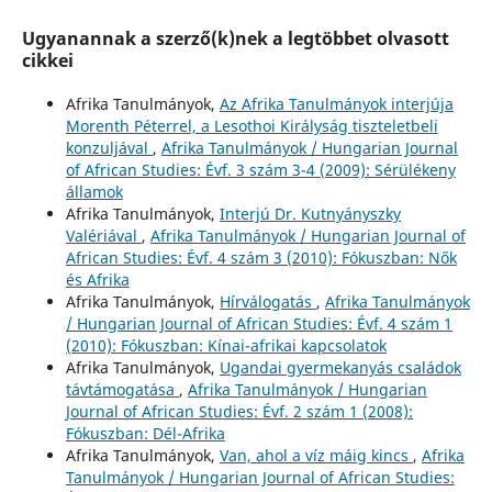
Ugyanannak a szerző(k)nek a legtöbbet olvasott
cikkei
Afrika Tanulmányok,
Az Afrika Tanulmányok interjúja
Morenth Péterrel, a Lesothoi Királyság tiszteletbeli
konzuljával
,
Afrika Tanulmányok / Hungarian Journal
of African Studies: Évf. 3 szám 3-4 (2009): Sérülékeny
államok
Afrika Tanulmányok,
Interjú Dr. Kutnyányszky
Valériával
,
Afrika Tanulmányok / Hungarian Journal of
African Studies: Évf. 4 szám 3 (2010): Fókuszban: Nők
és Afrika
Afrika Tanulmányok,
Hírválogatás
,
Afrika Tanulmányok
/ Hungarian Journal of African Studies: Évf. 4 szám 1
(2010): Fókuszban: Kínai-afrikai kapcsolatok
Afrika Tanulmányok,
Ugandai gyermekanyás családok
távtámogatása
,
Afrika Tanulmányok / Hungarian
Journal of African Studies: Évf. 2 szám 1 (2008):
Fókuszban: Dél-Afrika
Afrika Tanulmányok,
Van, ahol a víz máig kincs
,
Afrika
Tanulmányok / Hungarian Journal of African Studies: