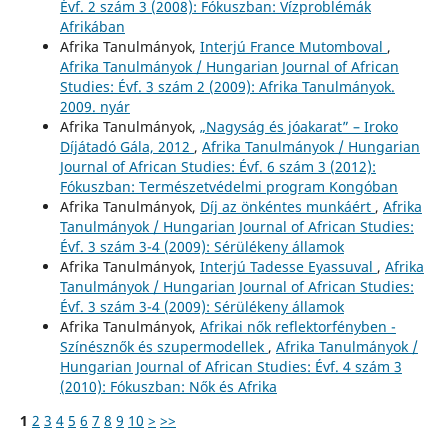
Évf. 2 szám 3 (2008): Fókuszban: Vízproblémák
Afrikában
Afrika Tanulmányok,
Interjú France Mutomboval
,
Afrika Tanulmányok / Hungarian Journal of African
Studies: Évf. 3 szám 2 (2009): Afrika Tanulmányok.
2009. nyár
Afrika Tanulmányok,
„Nagyság és jóakarat” – Iroko
Díjátadó Gála, 2012
,
Afrika Tanulmányok / Hungarian
Journal of African Studies: Évf. 6 szám 3 (2012):
Fókuszban: Természetvédelmi program Kongóban
Afrika Tanulmányok,
Díj az önkéntes munkáért
,
Afrika
Tanulmányok / Hungarian Journal of African Studies:
Évf. 3 szám 3-4 (2009): Sérülékeny államok
Afrika Tanulmányok,
Interjú Tadesse Eyassuval
,
Afrika
Tanulmányok / Hungarian Journal of African Studies:
Évf. 3 szám 3-4 (2009): Sérülékeny államok
Afrika Tanulmányok,
Afrikai nők reflektorfényben -
Színésznők és szupermodellek
,
Afrika Tanulmányok /
Hungarian Journal of African Studies: Évf. 4 szám 3
(2010): Fókuszban: Nők és Afrika
1
2
3
4
5
6
7
8
9
10
>
>>