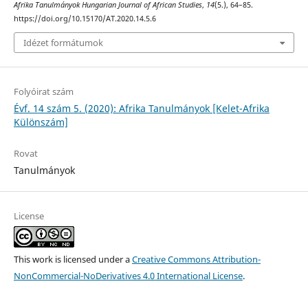
Afrika Tanulmányok Hungarian Journal of African Studies
,
14
(5.), 64–85.
https://doi.org/10.15170/AT.2020.14.5.6
Idézet formátumok
Folyóirat szám
Évf. 14 szám 5. (2020): Afrika Tanulmányok [Kelet-Afrika
Különszám]
Rovat
Tanulmányok
License
This work is licensed under a
Creative Commons Attribution-
NonCommercial-NoDerivatives 4.0 International License
.