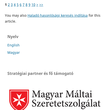
1
2
3
4
5
6
7
8
9
10
>
>>
You may also
Haladó hasonlósági keresés indítása
for this
article.
Nyelv
English
Magyar
Stratégiai partner és fő támogató