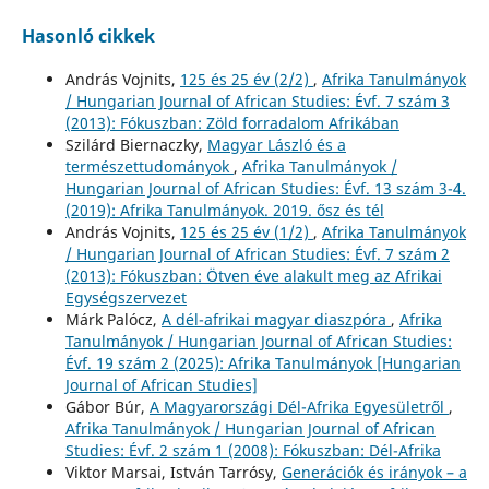
Hasonló cikkek
András Vojnits,
125 és 25 év (2/2)
,
Afrika Tanulmányok
/ Hungarian Journal of African Studies: Évf. 7 szám 3
(2013): Fókuszban: Zöld forradalom Afrikában
Szilárd Biernaczky,
Magyar László és a
természettudományok
,
Afrika Tanulmányok /
Hungarian Journal of African Studies: Évf. 13 szám 3-4.
(2019): Afrika Tanulmányok. 2019. ősz és tél
András Vojnits,
125 és 25 év (1/2)
,
Afrika Tanulmányok
/ Hungarian Journal of African Studies: Évf. 7 szám 2
(2013): Fókuszban: Ötven éve alakult meg az Afrikai
Egységszervezet
Márk Palócz,
A dél-afrikai magyar diaszpóra
,
Afrika
Tanulmányok / Hungarian Journal of African Studies:
Évf. 19 szám 2 (2025): Afrika Tanulmányok [Hungarian
Journal of African Studies]
Gábor Búr,
A Magyarországi Dél-Afrika Egyesületről
,
Afrika Tanulmányok / Hungarian Journal of African
Studies: Évf. 2 szám 1 (2008): Fókuszban: Dél-Afrika
Viktor Marsai, István Tarrósy,
Generációk és irányok – a