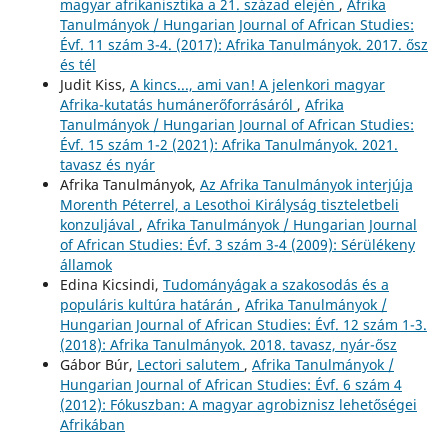
magyar afrikanisztika a 21. század elején
,
Afrika
Tanulmányok / Hungarian Journal of African Studies:
Évf. 11 szám 3-4. (2017): Afrika Tanulmányok. 2017. ősz
és tél
Judit Kiss,
A kincs..., ami van! A jelenkori magyar
Afrika-kutatás humánerőforrásáról
,
Afrika
Tanulmányok / Hungarian Journal of African Studies:
Évf. 15 szám 1-2 (2021): Afrika Tanulmányok. 2021.
tavasz és nyár
Afrika Tanulmányok,
Az Afrika Tanulmányok interjúja
Morenth Péterrel, a Lesothoi Királyság tiszteletbeli
konzuljával
,
Afrika Tanulmányok / Hungarian Journal
of African Studies: Évf. 3 szám 3-4 (2009): Sérülékeny
államok
Edina Kicsindi,
Tudományágak a szakosodás és a
populáris kultúra határán
,
Afrika Tanulmányok /
Hungarian Journal of African Studies: Évf. 12 szám 1-3.
(2018): Afrika Tanulmányok. 2018. tavasz, nyár-ősz
Gábor Búr,
Lectori salutem
,
Afrika Tanulmányok /
Hungarian Journal of African Studies: Évf. 6 szám 4
(2012): Fókuszban: A magyar agrobiznisz lehetőségei
Afrikában