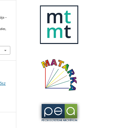
ája –
dies
,
ősz