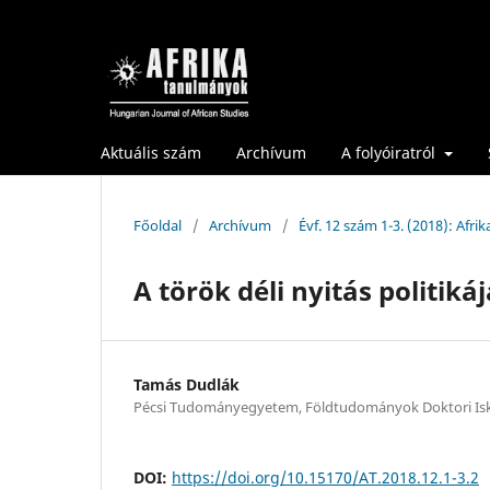
Aktuális szám
Archívum
A folyóiratról
Főoldal
/
Archívum
/
Évf. 12 szám 1-3. (2018): Afr
A török déli nyitás politik
Tamás Dudlák
Pécsi Tudományegyetem, Földtudományok Doktori Is
DOI:
https://doi.org/10.15170/AT.2018.12.1-3.2