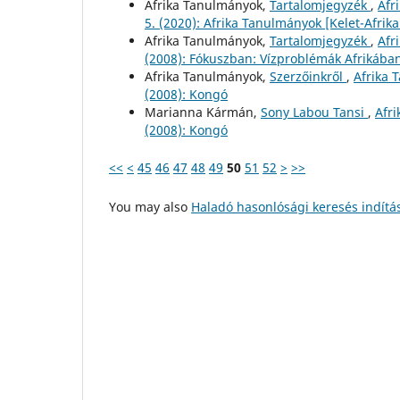
Afrika Tanulmányok,
Tartalomjegyzék
,
Afr
5. (2020): Afrika Tanulmányok [Kelet-Afri
Afrika Tanulmányok,
Tartalomjegyzék
,
Afr
(2008): Fókuszban: Vízproblémák Afrikába
Afrika Tanulmányok,
Szerzőinkről
,
Afrika 
(2008): Kongó
Marianna Kármán,
Sony Labou Tansi
,
Afri
(2008): Kongó
<<
<
45
46
47
48
49
50
51
52
>
>>
You may also
Haladó hasonlósági keresés indítá