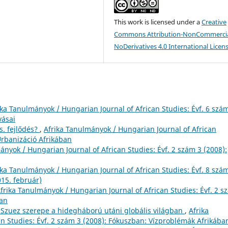
This work is licensed under a
Creative
Commons Attribution-NonCommercia
NoDerivatives 4.0 International Licen
ika Tanulmányok / Hungarian Journal of African Studies: Évf. 6 szá
vásai
s. fejlődés?
,
Afrika Tanulmányok / Hungarian Journal of African
Urbanizáció Afrikában
ányok / Hungarian Journal of African Studies: Évf. 2 szám 3 (2008):
ika Tanulmányok / Hungarian Journal of African Studies: Évf. 8 szá
015. február)
frika Tanulmányok / Hungarian Journal of African Studies: Évf. 2 s
ban
 Szuez szerepe a hidegháború utáni globális világban
,
Afrika
n Studies: Évf. 2 szám 3 (2008): Fókuszban: Vízproblémák Afrikába