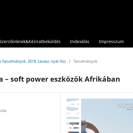
Szerzőinknek&Kéziratbeküldés
Indexálás
Impresszum
ika Tanulmányok. 2018. tavasz, nyár-ősz
/
Tanulmányok
ája – soft power eszközök Afrikában
kola