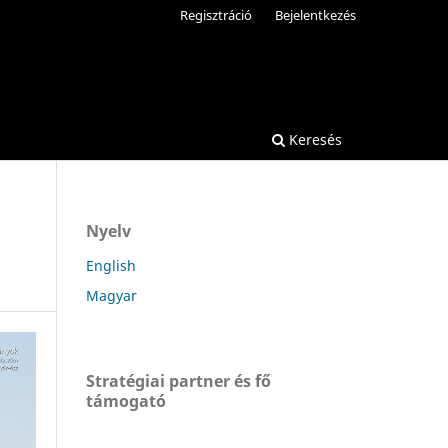
Regisztráció
Bejelentkezés
Keresés
Nyelv
English
Magyar
Stratégiai partner és fő
támogató