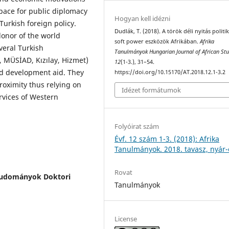
space for public diplomacy
Hogyan kell idézni
Turkish foreign policy.
Dudlák, T. (2018). A török déli nyitás politik
donor of the world
soft power eszközök Afrikában.
Afrika
veral Turkish
Tanulmányok Hungarian Journal of African Stu
, MÜSİAD, Kızılay, Hizmet)
12
(1-3.), 31–54.
nd development aid. They
https://doi.org/10.15170/AT.2018.12.1-3.2
roximity thus relying on
Idézet formátumok
rvices of Western
Folyóirat szám
Évf. 12 szám 1-3. (2018): Afrika
Tanulmányok. 2018. tavasz, nyár-
Rovat
tudományok Doktori
Tanulmányok
License