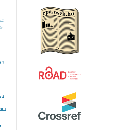
l-
se
.
m 1
m 4
zám
n