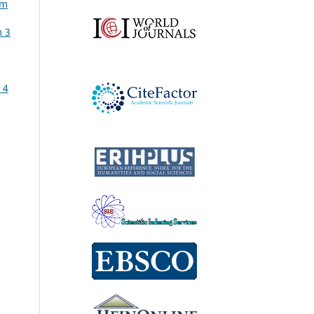
ám
m 3
 4