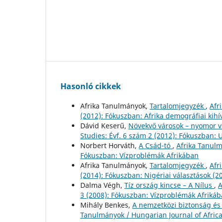
Hasonló cikkek
Afrika Tanulmányok,
Tartalomjegyzék
,
Afr
(2012): Fókuszban: Afrika demográfiai kihí
Dávid Keserű,
Növekvő városok – nyomor v
Studies: Évf. 6 szám 2 (2012): Fókuszban: 
Norbert Horváth,
A Csád-tó
,
Afrika Tanulm
Fókuszban: Vízproblémák Afrikában
Afrika Tanulmányok,
Tartalomjegyzék
,
Afr
(2014): Fókuszban: Nigériai választások (2
Dalma Végh,
Tíz ország kincse – A Nílus
,
A
3 (2008): Fókuszban: Vízproblémák Afriká
Mihály Benkes,
A nemzetközi biztonság és
Tanulmányok / Hungarian Journal of Africa