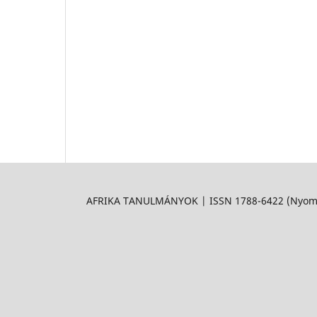
AFRIKA TANULMÁNYOK | ISSN 1788-6422 (Nyomtat