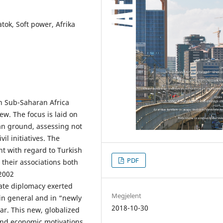
tok, Soft power, Afrika
th Sub-Saharan Africa
ew. The focus is laid on
can ground, assessing not
il initiatives. The
t with regard to Turkish
PDF
d their associations both
 2002
tate diplomacy exerted
Megjelent
y in general and in “newly
2018-10-30
lar. This new, globalized
and economic motivations