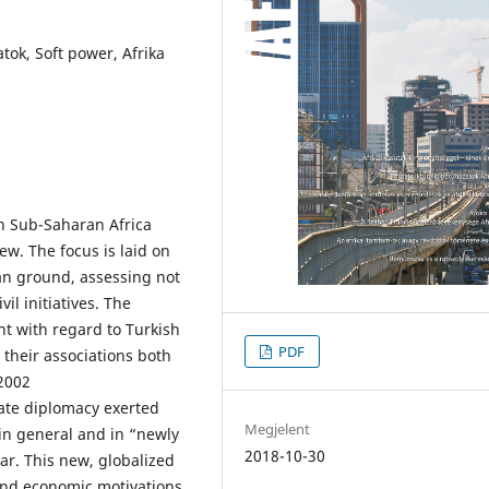
tok, Soft power, Afrika
th Sub-Saharan Africa
ew. The focus is laid on
can ground, assessing not
il initiatives. The
t with regard to Turkish
PDF
d their associations both
 2002
tate diplomacy exerted
Megjelent
y in general and in “newly
2018-10-30
lar. This new, globalized
and economic motivations