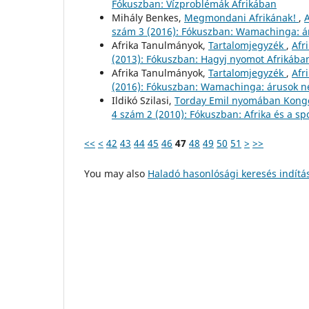
Fókuszban: Vízproblémák Afrikában
Mihály Benkes,
Megmondani Afrikának!
,
A
szám 3 (2016): Fókuszban: Wamachinga: á
Afrika Tanulmányok,
Tartalomjegyzék
,
Afr
(2013): Fókuszban: Hagyj nyomot Afrikáb
Afrika Tanulmányok,
Tartalomjegyzék
,
Afr
(2016): Fókuszban: Wamachinga: árusok n
Ildikó Szilasi,
Torday Emil nyomában Kon
4 szám 2 (2010): Fókuszban: Afrika és a sp
<<
<
42
43
44
45
46
47
48
49
50
51
>
>>
You may also
Haladó hasonlósági keresés indítá