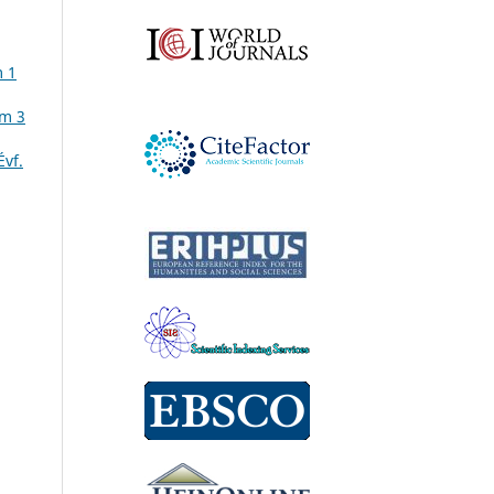
m 1
ám 3
Évf.