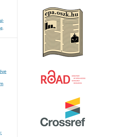
l-
se
.
 éve
ám
: