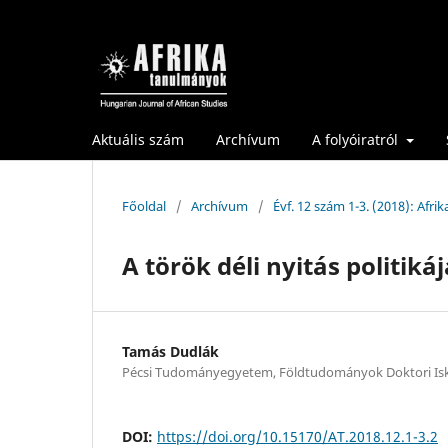
Aktuális szám
Archívum
A folyóiratról
Főoldal
/
Archívum
/
Évf. 12 szám 1-3. (2018): Afr
A török déli nyitás politik
Tamás Dudlák
Pécsi Tudományegyetem, Földtudományok Doktori Is
DOI:
https://doi.org/10.15170/AT.2018.12.1-3.2