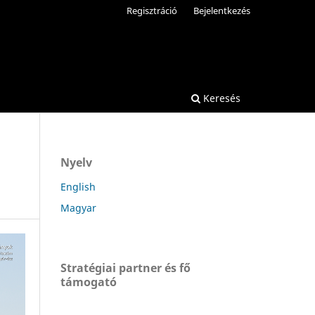
Regisztráció
Bejelentkezés
Keresés
Nyelv
English
Magyar
Stratégiai partner és fő
támogató