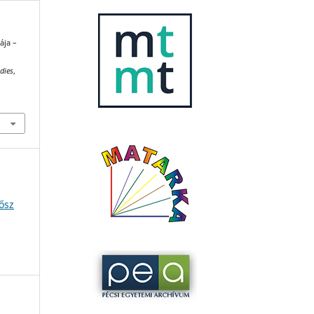
ája –
dies
,
ősz