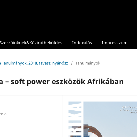
Szerzőinknek&Kéziratbeküldés
Indexálás
Impresszum
ika Tanulmányok. 2018. tavasz, nyár-ősz
/
Tanulmányok
ája – soft power eszközök Afrikában
kola