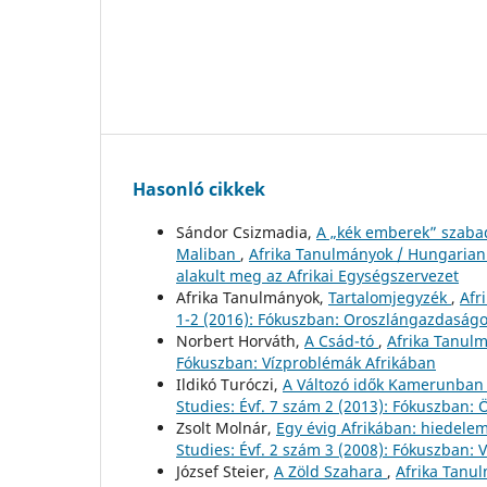
Hasonló cikkek
Sándor Csizmadia,
A „kék emberek” szaba
Maliban
,
Afrika Tanulmányok / Hungarian J
alakult meg az Afrikai Egységszervezet
Afrika Tanulmányok,
Tartalomjegyzék
,
Afr
1-2 (2016): Fókuszban: Oroszlángazdaság
Norbert Horváth,
A Csád-tó
,
Afrika Tanulm
Fókuszban: Vízproblémák Afrikában
Ildikó Turóczi,
A Változó idők Kamerunban
Studies: Évf. 7 szám 2 (2013): Fókuszban: 
Zsolt Molnár,
Egy évig Afrikában: hiedele
Studies: Évf. 2 szám 3 (2008): Fókuszban:
József Steier,
A Zöld Szahara
,
Afrika Tanul