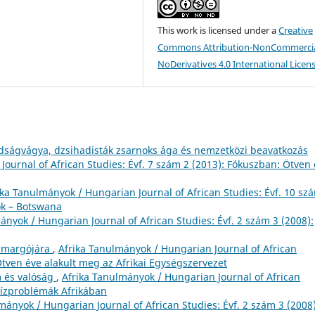
This work is licensed under a
Creative
Commons Attribution-NonCommercia
NoDerivatives 4.0 International Licen
dságvágya, dzsihadisták zsarnoks ága és nemzetközi beavatkozás
ournal of African Studies: Évf. 7 szám 2 (2013): Fókuszban: Ötven
ika Tanulmányok / Hungarian Journal of African Studies: Évf. 10 sz
ok – Botswana
ányok / Hungarian Journal of African Studies: Évf. 2 szám 3 (2008):
 margójára
,
Afrika Tanulmányok / Hungarian Journal of African
Ötven éve alakult meg az Afrikai Egységszervezet
m és valóság
,
Afrika Tanulmányok / Hungarian Journal of African
 Vízproblémák Afrikában
mányok / Hungarian Journal of African Studies: Évf. 2 szám 3 (2008)