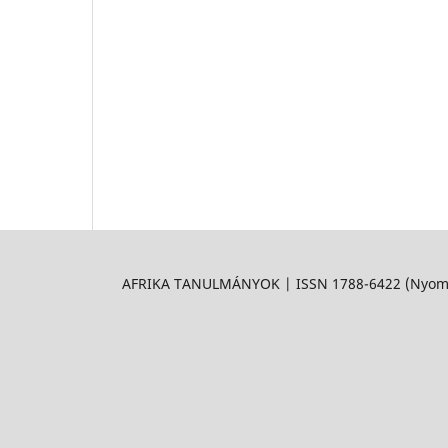
AFRIKA TANULMÁNYOK | ISSN 1788-6422 (Nyomtat