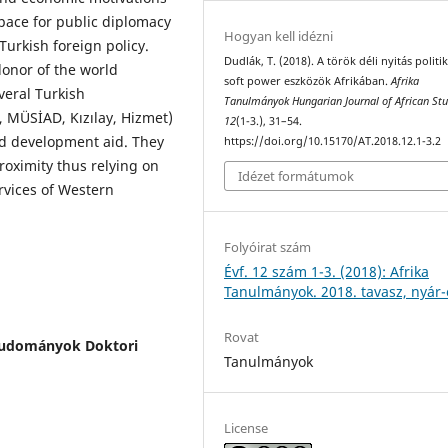
space for public diplomacy
Hogyan kell idézni
Turkish foreign policy.
Dudlák, T. (2018). A török déli nyitás politik
donor of the world
soft power eszközök Afrikában.
Afrika
veral Turkish
Tanulmányok Hungarian Journal of African Stu
, MÜSİAD, Kızılay, Hizmet)
12
(1-3.), 31–54.
nd development aid. They
https://doi.org/10.15170/AT.2018.12.1-3.2
roximity thus relying on
Idézet formátumok
rvices of Western
Folyóirat szám
Évf. 12 szám 1-3. (2018): Afrika
Tanulmányok. 2018. tavasz, nyár-
Rovat
tudományok Doktori
Tanulmányok
License