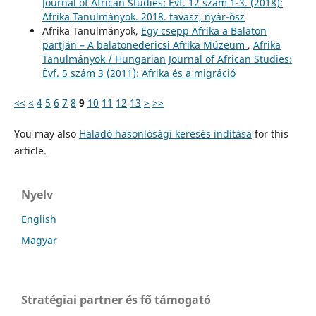
Journal of African Studies: Évf. 12 szám 1-3. (2018):
Afrika Tanulmányok. 2018. tavasz, nyár-ősz
Afrika Tanulmányok,
Egy csepp Afrika a Balaton
partján – A balatonedericsi Afrika Múzeum
,
Afrika
Tanulmányok / Hungarian Journal of African Studies:
Évf. 5 szám 3 (2011): Afrika és a migráció
<<
<
4
5
6
7
8
9
10
11
12
13
>
>>
You may also
Haladó hasonlósági keresés indítása
for this
article.
Nyelv
English
Magyar
Stratégiai partner és fő támogató