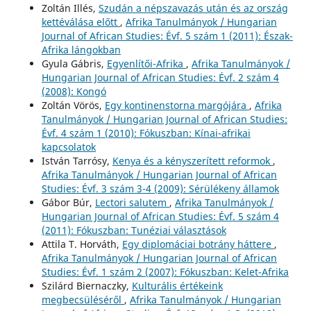
Zoltán Illés,
Szudán a népszavazás után és az ország
kettéválása előtt
,
Afrika Tanulmányok / Hungarian
Journal of African Studies: Évf. 5 szám 1 (2011): Észak-
Afrika lángokban
Gyula Gábris,
Egyenlítői-Afrika
,
Afrika Tanulmányok /
Hungarian Journal of African Studies: Évf. 2 szám 4
(2008): Kongó
Zoltán Vörös,
Egy kontinenstorna margójára
,
Afrika
Tanulmányok / Hungarian Journal of African Studies:
Évf. 4 szám 1 (2010): Fókuszban: Kínai-afrikai
kapcsolatok
István Tarrósy,
Kenya és a kényszerített reformok
,
Afrika Tanulmányok / Hungarian Journal of African
Studies: Évf. 3 szám 3-4 (2009): Sérülékeny államok
Gábor Búr,
Lectori salutem
,
Afrika Tanulmányok /
Hungarian Journal of African Studies: Évf. 5 szám 4
(2011): Fókuszban: Tunéziai választások
Attila T. Horváth,
Egy diplomáciai botrány háttere
,
Afrika Tanulmányok / Hungarian Journal of African
Studies: Évf. 1 szám 2 (2007): Fókuszban: Kelet-Afrika
Szilárd Biernaczky,
Kulturális értékeink
megbecsüléséről
,
Afrika Tanulmányok / Hungarian