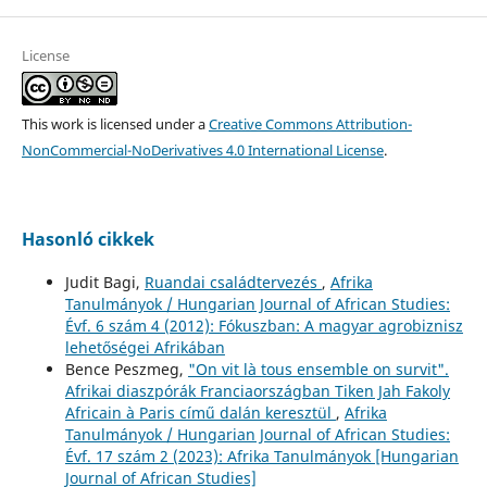
License
This work is licensed under a
Creative Commons Attribution-
NonCommercial-NoDerivatives 4.0 International License
.
Hasonló cikkek
Judit Bagi,
Ruandai családtervezés
,
Afrika
Tanulmányok / Hungarian Journal of African Studies:
Évf. 6 szám 4 (2012): Fókuszban: A magyar agrobiznisz
lehetőségei Afrikában
Bence Peszmeg,
"On vit là tous ensemble on survit".
Afrikai diaszpórák Franciaországban Tiken Jah Fakoly
Africain à Paris című dalán keresztül
,
Afrika
Tanulmányok / Hungarian Journal of African Studies:
Évf. 17 szám 2 (2023): Afrika Tanulmányok [Hungarian
Journal of African Studies]