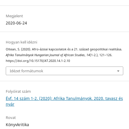
Megjelent
2020-06-24
Hogyan kell idézni
Oltean, S. (2020). Afro-ázsiai kapcsolatok és a 21. század geopolitikai realitása.
Afrika Tanulmányok Hungarian Journal of African Studies
,
14
(1-2.), 121–126.
https://doi.org/10.15170/AT.2020.14.1-2.10
Idézet formátumok
Folyóirat szám
Évf. 14 szám 1-2. (2020): Afrika Tanulmányok. 2020. tavasz és
nyár
Rovat
Könyvkritika