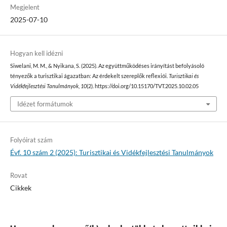
Megjelent
2025-07-10
Hogyan kell idézni
Siwelani, M. M., & Nyikana, S. (2025). Az együttműködéses irányítást befolyásoló
tényezők a turisztikai ágazatban: Az érdekelt szereplők reflexiói.
Turisztikai és
Vidékfejlesztési Tanulmányok
,
10
(2). https://doi.org/10.15170/TVT.2025.10.02.05
Idézet formátumok
Folyóirat szám
Évf. 10 szám 2 (2025): Turisztikai és Vidékfejlesztési Tanulmányok
Rovat
Cikkek