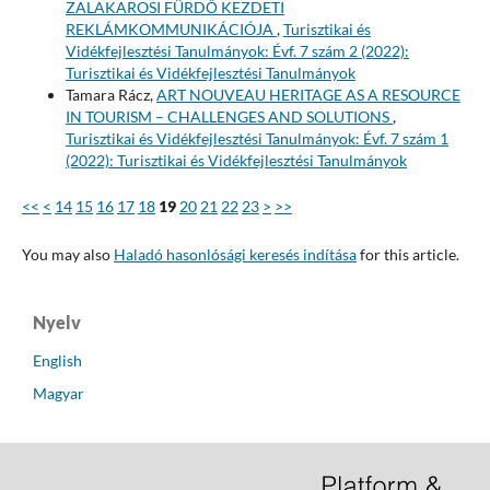
ZALAKAROSI FÜRDŐ KEZDETI
REKLÁMKOMMUNIKÁCIÓJA
,
Turisztikai és
Vidékfejlesztési Tanulmányok: Évf. 7 szám 2 (2022):
Turisztikai és Vidékfejlesztési Tanulmányok
Tamara Rácz,
ART NOUVEAU HERITAGE AS A RESOURCE
IN TOURISM – CHALLENGES AND SOLUTIONS
,
Turisztikai és Vidékfejlesztési Tanulmányok: Évf. 7 szám 1
(2022): Turisztikai és Vidékfejlesztési Tanulmányok
<<
<
14
15
16
17
18
19
20
21
22
23
>
>>
You may also
Haladó hasonlósági keresés indítása
for this article.
Nyelv
English
Magyar