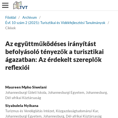
Főoldal
/
Archívum
/
Évf. 10 szám 2 (2025): Turisztikai és Vidékfejlesztési Tanulmányok
/
Cikkek
Az együttműködéses irányítást
befolyásoló tényezők a turisztikai
ágazatban: Az érdekelt szereplők
reflexiói
Maureen Mpho Siwelani
Johannesburgi Üzleti Iskola, Johannesburgi Egyetem, Johannesburg,
Dél-afrikai Köztársaság
Siyabulela Nyikana
Turizmus és Vendéglátás Intézet, Közgazdaságtudományi Kar,
Johannesburgi Egyetem, Johannesburg, Dél-afrikai Köztársaság