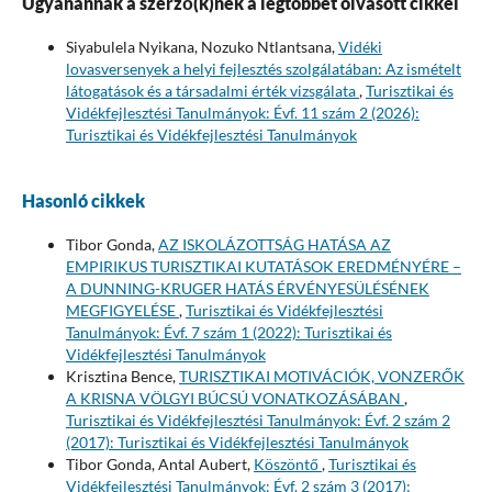
Ugyanannak a szerző(k)nek a legtöbbet olvasott cikkei
Siyabulela Nyikana, Nozuko Ntlantsana,
Vidéki
lovasversenyek a helyi fejlesztés szolgálatában: Az ismételt
látogatások és a társadalmi érték vizsgálata
,
Turisztikai és
Vidékfejlesztési Tanulmányok: Évf. 11 szám 2 (2026):
Turisztikai és Vidékfejlesztési Tanulmányok
Hasonló cikkek
Tibor Gonda,
AZ ISKOLÁZOTTSÁG HATÁSA AZ
EMPIRIKUS TURISZTIKAI KUTATÁSOK EREDMÉNYÉRE –
A DUNNING-KRUGER HATÁS ÉRVÉNYESÜLÉSÉNEK
MEGFIGYELÉSE
,
Turisztikai és Vidékfejlesztési
Tanulmányok: Évf. 7 szám 1 (2022): Turisztikai és
Vidékfejlesztési Tanulmányok
Krisztina Bence,
TURISZTIKAI MOTIVÁCIÓK, VONZERŐK
A KRISNA VÖLGYI BÚCSÚ VONATKOZÁSÁBAN
,
Turisztikai és Vidékfejlesztési Tanulmányok: Évf. 2 szám 2
(2017): Turisztikai és Vidékfejlesztési Tanulmányok
Tibor Gonda, Antal Aubert,
Köszöntő
,
Turisztikai és
Vidékfejlesztési Tanulmányok: Évf. 2 szám 3 (2017):