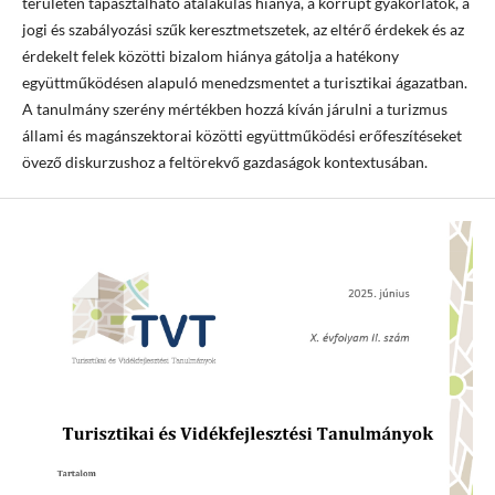
területén tapasztalható átalakulás hiánya, a korrupt gyakorlatok, a
jogi és szabályozási szűk keresztmetszetek, az eltérő érdekek és az
érdekelt felek közötti bizalom hiánya gátolja a hatékony
együttműködésen alapuló menedzsmentet a turisztikai ágazatban.
A tanulmány szerény mértékben hozzá kíván járulni a turizmus
állami és magánszektorai közötti együttműködési erőfeszítéseket
övező diskurzushoz a feltörekvő gazdaságok kontextusában.