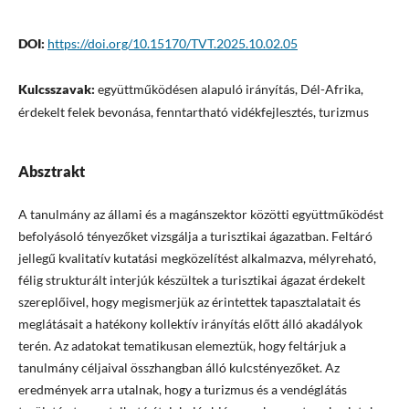
DOI:
https://doi.org/10.15170/TVT.2025.10.02.05
Kulcsszavak:
együttműködésen alapuló irányítás, Dél-Afrika,
érdekelt felek bevonása, fenntartható vidékfejlesztés, turizmus
Absztrakt
A tanulmány az állami és a magánszektor közötti együttműködést
befolyásoló tényezőket vizsgálja a turisztikai ágazatban. Feltáró
jellegű kvalitatív kutatási megközelítést alkalmazva, mélyreható,
félig strukturált interjúk készültek a turisztikai ágazat érdekelt
szereplőivel, hogy megismerjük az érintettek tapasztalatait és
meglátásait a hatékony kollektív irányítás előtt álló akadályok
terén. Az adatokat tematikusan elemeztük, hogy feltárjuk a
tanulmány céljaival összhangban álló kulcstényezőket. Az
eredmények arra utalnak, hogy a turizmus és a vendéglátás