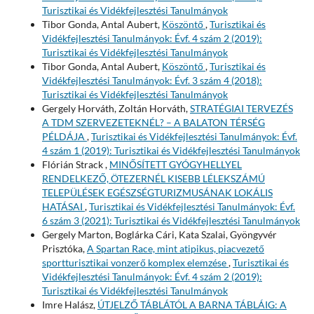
Turisztikai és Vidékfejlesztési Tanulmányok
Tibor Gonda, Antal Aubert,
Köszöntő
,
Turisztikai és
Vidékfejlesztési Tanulmányok: Évf. 4 szám 2 (2019):
Turisztikai és Vidékfejlesztési Tanulmányok
Tibor Gonda, Antal Aubert,
Köszöntő
,
Turisztikai és
Vidékfejlesztési Tanulmányok: Évf. 3 szám 4 (2018):
Turisztikai és Vidékfejlesztési Tanulmányok
Gergely Horváth, Zoltán Horváth,
STRATÉGIAI TERVEZÉS
A TDM SZERVEZETEKNÉL? – A BALATON TÉRSÉG
PÉLDÁJA
,
Turisztikai és Vidékfejlesztési Tanulmányok: Évf.
4 szám 1 (2019): Turisztikai és Vidékfejlesztési Tanulmányok
Flórián Strack ,
MINŐSÍTETT GYÓGYHELLYEL
RENDELKEZŐ, ÖTEZERNÉL KISEBB LÉLEKSZÁMÚ
TELEPÜLÉSEK EGÉSZSÉGTURIZMUSÁNAK LOKÁLIS
HATÁSAI
,
Turisztikai és Vidékfejlesztési Tanulmányok: Évf.
6 szám 3 (2021): Turisztikai és Vidékfejlesztési Tanulmányok
Gergely Marton, Boglárka Cári, Kata Szalai, Gyöngyvér
Prisztóka,
A Spartan Race, mint atipikus, piacvezető
sportturisztikai vonzerő komplex elemzése
,
Turisztikai és
Vidékfejlesztési Tanulmányok: Évf. 4 szám 2 (2019):
Turisztikai és Vidékfejlesztési Tanulmányok
Imre Halász,
ÚTJELZŐ TÁBLÁTÓL A BARNA TÁBLÁIG: A