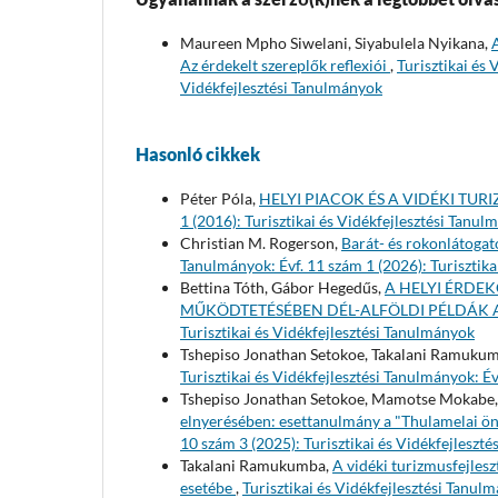
Maureen Mpho Siwelani, Siyabulela Nyikana,
Az érdekelt szereplők reflexiói
,
Turisztikai és 
Vidékfejlesztési Tanulmányok
Hasonló cikkek
Péter Póla,
HELYI PIACOK ÉS A VIDÉKI TUR
1 (2016): Turisztikai és Vidékfejlesztési Tanu
Christian M. Rogerson,
Barát- és rokonlátogat
Tanulmányok: Évf. 11 szám 1 (2026): Turisztika
Bettina Tóth, Gábor Hegedűs,
A HELYI ÉRDE
MŰKÖDTETÉSÉBEN DÉL-ALFÖLDI PÉLDÁK
Turisztikai és Vidékfejlesztési Tanulmányok
Tshepiso Jonathan Setokoe, Takalani Ramuku
Turisztikai és Vidékfejlesztési Tanulmányok: Év
Tshepiso Jonathan Setokoe, Mamotse Mokabe
elnyerésében: esettanulmány a "Thulamelai ö
10 szám 3 (2025): Turisztikai és Vidékfejleszt
Takalani Ramukumba,
A vidéki turizmusfejlesz
esetébe
,
Turisztikai és Vidékfejlesztési Tanul