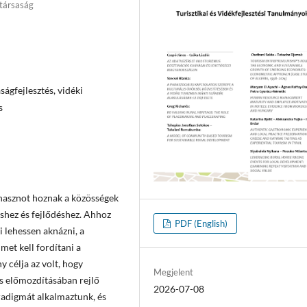
ztársaság
ágfejlesztés, vidéki
s
hasznot hoznak a közösségek
shez és fejlődéshez. Ahhoz
PDF (English)
 lehessen aknázni, a
met kell fordítani a
y célja az volt, hogy
Megjelent
és előmozdításában rejlő
2026-07-08
aradigmát alkalmaztunk, és