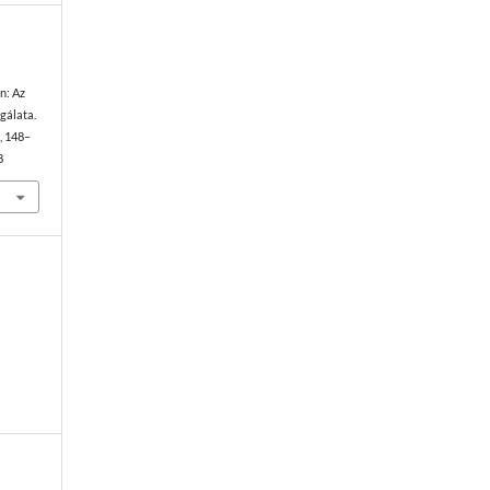
n: Az
gálata.
), 148–
8