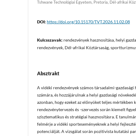
Tshwane Technológiai Egyetem, Pretoria, Dél-afrikai Kö
DOI:
https://doi.org/10.15170/TVT.2026.11.02.08
Kulcsszavak:
rendezvények hasznosítása, helyi gazdas
rendezvények, Dél-afrikai Köztársaság, sportturizmu
Absztrakt
A vidéki rendezvények számos társadalmi-gazdasági 
számára, és hozzájárulnak a helyi gazdasági növekedé
azonban, hogy ezeket az előnyöket teljes mértékben ki
rendezvénytervezés és -szervezés során kiemelt figyel
szisztematikus és stratégiai hasznosításra. E tanulmán
felmérje a vidéki sporteseményeknek a helyi fejleszt
potenciálját. A vizsgálat során pozitivista kutatási p