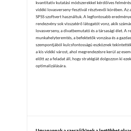
kvantitatív kutatási módszerekkel kérdőíves felméré
vidéki lovasverseny-fesztivál résztvevői körében. Az
SPSS szoftvert használtuk. A legfontosabb eredménye
rendezvény sok visszatérő látogatót vonz, akik számár
lovasverseny, a divatbemutató és a társasági élet. A 
munkahelyteremtés, a befektetők vonzása és a gazdas
szempontjából kulcsfontosságú eszköznek tekintették, 
a kis vidéki várost, ahol megrendezésre kerül az ese
előtt az a feladat áll, hogy stratégiát dolgozzon ki ez
optimalizálására.
Ugyanannak a szerző(k)nek a legtöbbet olvas