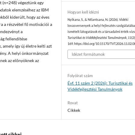
st (n=248) végeztünk egy
 adatok elemzéséhez az IBM
Hogyan kell idézni
kből kiderült, hogy az éves
Nyikana, S., & Ntlantsana, N. (2026). Vidéki
a a részvétel fő motivációi a
lovasversenyek a helyi fejlesztés szolgálatába
rendezvényt a
ismételt látogatások és a társadalmi érték vizs
Turisztikai és Vidékfejlesztési Tanulmányok
,
11
(2
ág fellendítése
169. https://doi.org/10.15170/TVT.2026.11.02.0
amely így új életre kelti azt
mény. A helyi önkormányzat
Idézet formátumok
eknek az előnyöknek az
Folyóirat szám
Évf. 11 szám 2 (2026): Turisztikai és
Vidékfejlesztési Tanulmányok
Rovat
Cikkek
ott cikkei