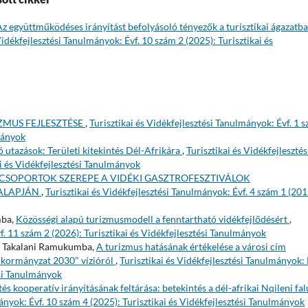
Az együttműködéses irányítást befolyásoló tényezők a turisztikai ágazatba
Vidékfejlesztési Tanulmányok: Évf. 10 szám 2 (2025): Turisztikai és
IZMUS FEJLESZTÉSE
,
Turisztikai és Vidékfejlesztési Tanulmányok: Évf. 1 
lmányok
ó utazások: Területi kitekintés Dél-Afrikára
,
Turisztikai és Vidékfejlesztés
i és Vidékfejlesztési Tanulmányok
KCSOPORTOK SZEREPE A VIDÉKI GASZTROFESZTIVÁLOK
 ALAPJÁN
,
Turisztikai és Vidékfejlesztési Tanulmányok: Évf. 4 szám 1 (201
mba,
Közösségi alapú turizmusmodell a fenntartható vidékfejlődésért
,
f. 11 szám 2 (2026): Turisztikai és Vidékfejlesztési Tanulmányok
, Takalani Ramukumba,
A turizmus hatásának értékelése a városi cím
nkormányzat 2030" vízióról
,
Turisztikai és Vidékfejlesztési Tanulmányok: 
ési Tanulmányok
tés kooperatív irányításának feltárása: betekintés a dél-afrikai Nqileni fal
mányok: Évf. 10 szám 4 (2025): Turisztikai és Vidékfejlesztési Tanulmányok