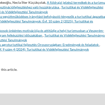
keoğlu, Necla İlter Küçükçolak,
A földrajzi jelzésű termékek és a turizm
esztinációfejlesztéshez való hozzájárulása
,
Turisztikai és Vidékfejlesztési
i és Vidékfejlesztési Tanulmányok
Az együttműködéses irányítást befolyásoló tényezők a turisztikai ágazatba
Vidékfejlesztési Tanulmányok: Évf. 10 szám 2 (2025): Turisztikai és
kosok önkéntes motivációja és attitűdje a helyi turizmusban a Veszprém-
gram felkészülési időszakában
,
Turisztikai és Vidékfejlesztési Tanulmányo
esztési Tanulmányok
s agroturisztikai fejlesztés Oroszországban: Eredmények és feladatok
,
f. 9 szám 4 (2024): Turisztikai és Vidékfejlesztési Tanulmányok
 this article.