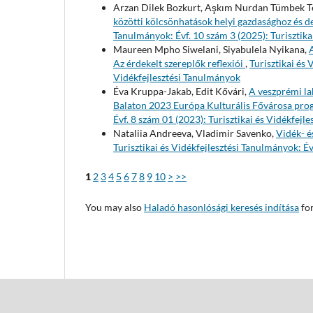
Arzan Dilek Bozkurt, Aşkım Nurdan Tümbek Te
közötti kölcsönhatások helyi gazdasághoz és d
Tanulmányok: Évf. 10 szám 3 (2025): Turisztika
Maureen Mpho Siwelani, Siyabulela Nyikana,
Az érdekelt szereplők reflexiói
,
Turisztikai és 
Vidékfejlesztési Tanulmányok
Éva Kruppa-Jakab, Edit Kővári,
A veszprémi la
Balaton 2023 Európa Kulturális Fővárosa pro
Évf. 8 szám 01 (2023): Turisztikai és Vidékfejl
Nataliia Andreeva, Vladimir Savenko,
Vidék- é
Turisztikai és Vidékfejlesztési Tanulmányok: Év
1
2
3
4
5
6
7
8
9
10
>
>>
You may also
Haladó hasonlósági keresés indítása
for