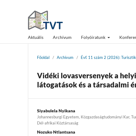
Aktuális
Archívum
Folyóiratunk
Konfere
Főoldal
/
Archívum
/
Évf. 11 szám 2 (2026): Turiszti
Vidéki lovasversenyek a helyi
látogatások és a társadalmi é
Siyabulela Nyikana
Johannesburgi Egyetem, Közgazdaságtudományi Kar, Tur
Dél-afrikai Köztársaság
Nozuko Ntlantsana