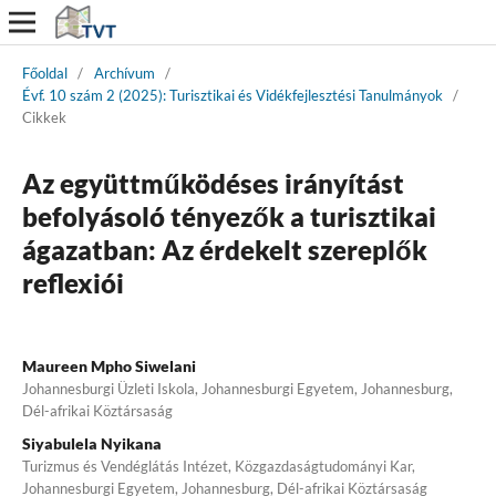
Főoldal
/
Archívum
/
Évf. 10 szám 2 (2025): Turisztikai és Vidékfejlesztési Tanulmányok
/
Cikkek
Az együttműködéses irányítást
befolyásoló tényezők a turisztikai
ágazatban: Az érdekelt szereplők
reflexiói
Maureen Mpho Siwelani
Johannesburgi Üzleti Iskola, Johannesburgi Egyetem, Johannesburg,
Dél-afrikai Köztársaság
Siyabulela Nyikana
Turizmus és Vendéglátás Intézet, Közgazdaságtudományi Kar,
Johannesburgi Egyetem, Johannesburg, Dél-afrikai Köztársaság