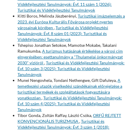
Vidékfejlesztési Tanulmányok: Évf. 11 szám 1 (2026):
Turisztikai és Vidékfejlesztési Tanulmányok
Kitti Boros, Melinda Jászberényi,
Turisztikai imázselemzés a
2023. évi Európa Kulturális Fővárosa projekt nyertes
városainak körében
,
Turisztikai és Vidékfejlesztési
Tanulmányok: Évf. 8 szám 01 (2023): Turisztikai és
Vidékfejlesztési Tanulmányok
Tshepiso Jonathan Setokoe, Mamotse Mokabe, Takalani
Ramukumba,
A turizmus hatásának értékelése a városi cím
elnyerésében: esettanulmány a "Thulamelai önkormányzat
2030" vízióról
,
Turisztikai és Vidékfejlesztési Tanulmányok:
Évf. 10 szám 3 (2025): Turisztikai és Vidékfejlesztési
Tanulmányok
Munei Nengovhela, Tondani Nethengwe, Gift Dafuleya,
A
temetkezési utazók viselkedési szándékainak előrejelzése a
turisztikai termékek és szolgáltatások fogyasztására
vonatkozóan
,
Turisztikai és Vidékfejlesztési Tanulmányok:
Évf. 10 szám 4 (2025): Turisztikai és Vidékfejlesztési
Tanulmányok
Tibor Gonda, Zoltán Raffay, László Csóka,
ORFŰ REJTETT
KONVENCIONÁLIS TURIZMUSA
,
Turisztikai és
Vidékfejlesztési Tanulmányok: Évf. 3 szám 1 (2018):