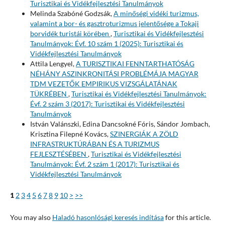
Turisztikai és Vidékfejlesztési Tanulmányok
Melinda Szabóné Godzsák,
A minőségi vidéki turizmus,
valamint a bor- és gasztroturizmus jelentősége a Tokaji
borvidék turistái körében
,
Turisztikai és Vidékfejlesztési
Tanulmányok: Évf. 10 szám 1 (2025): Turisztikai és
Vidékfejlesztési Tanulmányok
Attila Lengyel,
A TURISZTIKAI FENNTARTHATÓSÁG
NÉHÁNY ASZINKRONITÁSI PROBLÉMÁJA MAGYAR
TDM VEZETŐK EMPIRIKUS VIZSGÁLATÁNAK
TÜKRÉBEN
,
Turisztikai és Vidékfejlesztési Tanulmányok:
Évf. 2 szám 3 (2017): Turisztikai és Vidékfejlesztési
Tanulmányok
István Valánszki, Edina Dancsokné Fóris, Sándor Jombach,
Krisztina Filepné Kovács,
SZINERGIÁK A ZÖLD
INFRASTRUKTÚRÁBAN ÉS A TURIZMUS
FEJLESZTÉSÉBEN
,
Turisztikai és Vidékfejlesztési
Tanulmányok: Évf. 2 szám 1 (2017): Turisztikai és
Vidékfejlesztési Tanulmányok
1
2
3
4
5
6
7
8
9
10
>
>>
You may also
Haladó hasonlósági keresés indítása
for this article.