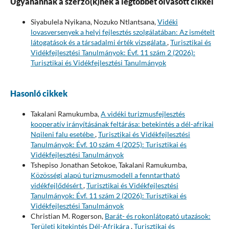
Ugyanannak a szerző(k)nek a legtöbbet olvasott cikkei
Siyabulela Nyikana, Nozuko Ntlantsana,
Vidéki
lovasversenyek a helyi fejlesztés szolgálatában: Az ismételt
látogatások és a társadalmi érték vizsgálata
,
Turisztikai és
Vidékfejlesztési Tanulmányok: Évf. 11 szám 2 (2026):
Turisztikai és Vidékfejlesztési Tanulmányok
Hasonló cikkek
Takalani Ramukumba,
A vidéki turizmusfejlesztés
kooperatív irányításának feltárása: betekintés a dél-afrikai
Nqileni falu esetébe
,
Turisztikai és Vidékfejlesztési
Tanulmányok: Évf. 10 szám 4 (2025): Turisztikai és
Vidékfejlesztési Tanulmányok
Tshepiso Jonathan Setokoe, Takalani Ramukumba,
Közösségi alapú turizmusmodell a fenntartható
vidékfejlődésért
,
Turisztikai és Vidékfejlesztési
Tanulmányok: Évf. 11 szám 2 (2026): Turisztikai és
Vidékfejlesztési Tanulmányok
Christian M. Rogerson,
Barát- és rokonlátogató utazások:
Területi kitekintés Dél-Afrikára
,
Turisztikai és