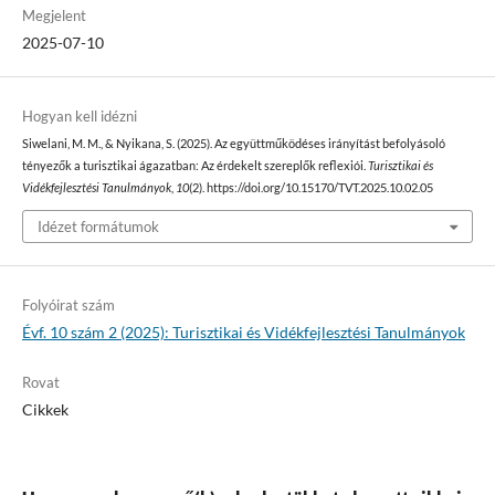
Megjelent
2025-07-10
Hogyan kell idézni
Siwelani, M. M., & Nyikana, S. (2025). Az együttműködéses irányítást befolyásoló
tényezők a turisztikai ágazatban: Az érdekelt szereplők reflexiói.
Turisztikai és
Vidékfejlesztési Tanulmányok
,
10
(2). https://doi.org/10.15170/TVT.2025.10.02.05
Idézet formátumok
Folyóirat szám
Évf. 10 szám 2 (2025): Turisztikai és Vidékfejlesztési Tanulmányok
Rovat
Cikkek