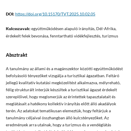
DOI:
https://doi.org/10.15170/TVT.2025.10.02.05
Kulcsszavak:
együttműködésen alapuló irányítás, Dél-Afrika,
érdekelt felek bevonása, fenntartható vidékfejlesztés, turizmus
Absztrakt
A tanulmány az állami és a magánszektor közötti együttműködést
befolyásoló tényezőket vizsgálja a turisztikai ágazatban. Feltáró
jellegű kvalitatív kutatási megközelítést alkalmazva, mélyreható,
félig strukturált interjúk készültek a turisztikai ágazat érdekelt
szereplőivel, hogy megismerjük az érintettek tapasztalatait és
meglátásait a hatékony kollektív irányítás előtt álló akadályok
terén. Az adatokat tematikusan elemeztük, hogy feltárjuk a
tanulmány céljaival összhangban álló kulcstényezőket. Az
eredmények arra utalnak, hogy a turizmus és a vendéglátás