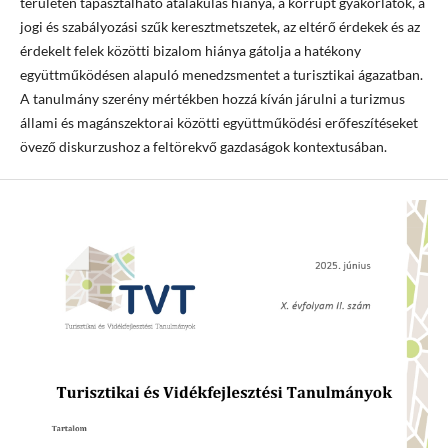
területén tapasztalható átalakulás hiánya, a korrupt gyakorlatok, a
jogi és szabályozási szűk keresztmetszetek, az eltérő érdekek és az
érdekelt felek közötti bizalom hiánya gátolja a hatékony
együttműködésen alapuló menedzsmentet a turisztikai ágazatban.
A tanulmány szerény mértékben hozzá kíván járulni a turizmus
állami és magánszektorai közötti együttműködési erőfeszítéseket
övező diskurzushoz a feltörekvő gazdaságok kontextusában.