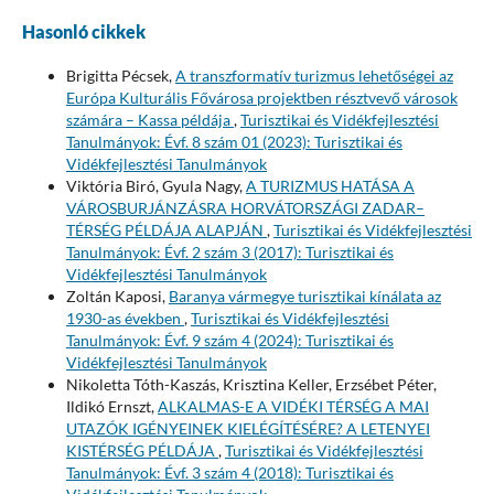
Hasonló cikkek
Brigitta Pécsek,
A transzformatív turizmus lehetőségei az
Európa Kulturális Fővárosa projektben résztvevő városok
számára – Kassa példája
,
Turisztikai és Vidékfejlesztési
Tanulmányok: Évf. 8 szám 01 (2023): Turisztikai és
Vidékfejlesztési Tanulmányok
Viktória Biró, Gyula Nagy,
A TURIZMUS HATÁSA A
VÁROSBURJÁNZÁSRA HORVÁTORSZÁGI ZADAR–
TÉRSÉG PÉLDÁJA ALAPJÁN
,
Turisztikai és Vidékfejlesztési
Tanulmányok: Évf. 2 szám 3 (2017): Turisztikai és
Vidékfejlesztési Tanulmányok
Zoltán Kaposi,
Baranya vármegye turisztikai kínálata az
1930-as években
,
Turisztikai és Vidékfejlesztési
Tanulmányok: Évf. 9 szám 4 (2024): Turisztikai és
Vidékfejlesztési Tanulmányok
Nikoletta Tóth-Kaszás, Krisztina Keller, Erzsébet Péter,
Ildikó Ernszt,
ALKALMAS-E A VIDÉKI TÉRSÉG A MAI
UTAZÓK IGÉNYEINEK KIELÉGÍTÉSÉRE? A LETENYEI
KISTÉRSÉG PÉLDÁJA
,
Turisztikai és Vidékfejlesztési
Tanulmányok: Évf. 3 szám 4 (2018): Turisztikai és