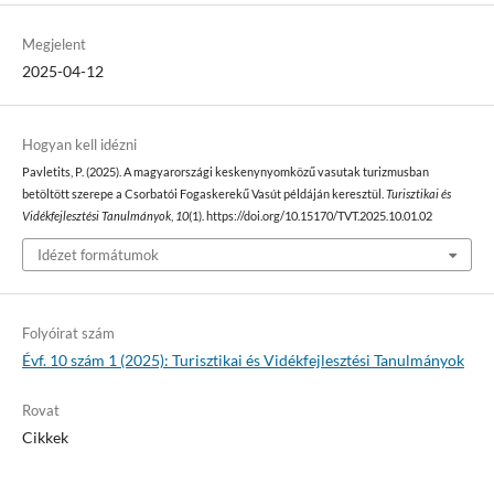
Megjelent
2025-04-12
Hogyan kell idézni
Pavletits, P. (2025). A magyarországi keskenynyomközű vasutak turizmusban
betöltött szerepe a Csorbatói Fogaskerekű Vasút példáján keresztül.
Turisztikai és
Vidékfejlesztési Tanulmányok
,
10
(1). https://doi.org/10.15170/TVT.2025.10.01.02
Idézet formátumok
Folyóirat szám
Évf. 10 szám 1 (2025): Turisztikai és Vidékfejlesztési Tanulmányok
Rovat
Cikkek