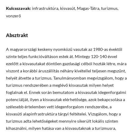
Kulcsszavak:
infrastruktúra, kisvasút, Magas-Tátra, turizmus,
vonzerő
Absztrakt
A magyarországi keskeny nyomközű vasutak az 1980-as évektől
szinte teljes funkcióváltáson estek át. Mintegy 120-140 évvel
ezelőtt a kisvasutakat döntően gazdasági célból hozták létre, mára
viszont a korábbi áruszállítás néhány kivétellel teljesen megszűnt,
helyét átvette a turizmus. Tanulmányomban megvizsgálom, hogy a
turizmus rendszerében a meglévő kisvasutak milyen helyet
foglalnak el. Ennek során bemutatom a kisvasutak idegenforgalmi
potenciálját, ilyen a kisvasutak elérhetősége, azok bekapcsolása a
szélesebb értelemben vett idegenforgalom rendszerébe, a
kisvasúti alapinfrastruktúra tárgyi feltételei. Vizsgálom, hogy a
turizmus adta lehetőségeket mennyire sikerült lokális szinten
kihasználni, milyen hatása van a kisvasutaknak a turizmusra,