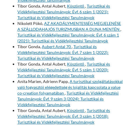
Vidékfejlesztési Tanulmányok
Tibor Gonda, Antal Aubert,
Köszöntő
,
Turisztikai és
Vidékfejlesztési Tanulmányok: Évf. 6 szám 1 (2021):
Turisztikai és Vidékfejlesztési Tanulmányok
Nikolett Pókó,
AZ AKADÁLYMENTESSÉG MEGJELENÉSE
A SZÁLLODAHAJÓS TURIZMUSBAN A DUNA MENTÉN
,
Turisztikai és Vidékfejlesztési Tanulmányok: Évf. 6 szám 1
(2021): Turisztikai és Vidékfejlesztési Tanulmányok
Tibor Gonda,
Aubert Antal 70
,
Turisztikai és
Vidékfejlesztési Tanulmányok: Évf. 7 szám 1 (2022):
Turisztikai és Vidékfejlesztési Tanulmányok
Tibor Gonda, Antal Aubert,
Köszöntő
,
Turisztikai és
Vidékfejlesztési Tanulmányok: Évf. 5 szám 1 (2020):
Turisztikai és Vidékfejlesztési Tanulmányok
Anita Marien, Adrienn Papp,
A turisztikai szolgáltatásokkal
való fogyasztói elégedettség és lojalitás kapcsolata a value
co-creation folyamatában
,
Turisztikai és Vidékfejlesztési
Tanulmányok: Évf. 9 szám 3 (2024): Turisztikai és
Vidékfejlesztési Tanulmányok
Tibor Gonda, Antal Aubert,
Köszöntő
,
Turisztikai és
Vidékfejlesztési Tanulmányok: Évf. 3 szám 1 (2018):
Turisztikai és Vidékfejlesztési Tanulmányok