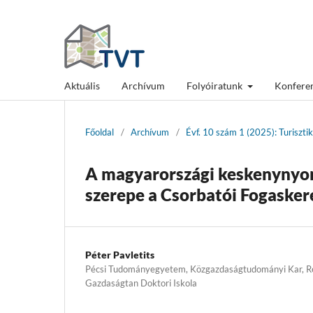
Aktuális
Archívum
Folyóiratunk
Konfere
Főoldal
/
Archívum
/
Évf. 10 szám 1 (2025): Turiszti
A magyarországi keskenynyo
szerepe a Csorbatói Fogasker
Péter Pavletits
Pécsi Tudományegyetem, Közgazdaságtudományi Kar, Regi
Gazdaságtan Doktori Iskola