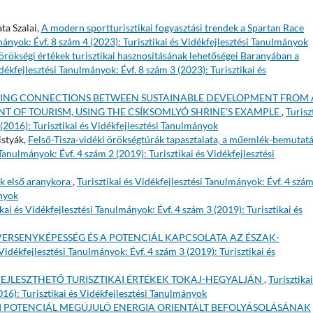
ta Szalai,
A modern sportturisztikai fogyasztási trendek a Spartan Race
mányok: Évf. 8 szám 4 (2023): Turisztikai és Vidékfejlesztési Tanulmányok
örökségi értékek turisztikai hasznosításának lehetőségei Baranyában a
idékfejlesztési Tanulmányok: Évf. 8 szám 3 (2023): Turisztikai és
ING CONNECTIONS BETWEEN SUSTAINABLE DEVELOPMENT FROM 
T OF TOURISM, USING THE CSÍKSOMLYÓ SHRINE’S EXAMPLE
,
Turisz
 (2016): Turisztikai és Vidékfejlesztési Tanulmányok
istyák,
Felső-Tisza-vidéki örökségtúrák tapasztalata, a műemlék-bemutatá
 Tanulmányok: Évf. 4 szám 2 (2019): Turisztikai és Vidékfejlesztési
k első aranykora
,
Turisztikai és Vidékfejlesztési Tanulmányok: Évf. 4 szám
ányok
ikai és Vidékfejlesztési Tanulmányok: Évf. 4 szám 3 (2019): Turisztikai és
 VERSENYKÉPESSÉG ÉS A POTENCIÁL KAPCSOLATA AZ ÉSZAK-
 Vidékfejlesztési Tanulmányok: Évf. 4 szám 3 (2019): Turisztikai és
FEJLESZTHETŐ TURISZTIKAI ÉRTÉKEK TOKAJ-HEGYALJÁN
,
Turisztikai
016): Turisztikai és Vidékfejlesztési Tanulmányok
AI POTENCIÁL MEGÚJULÓ ENERGIA ORIENTÁLT BEFOLYÁSOLÁSÁNAK