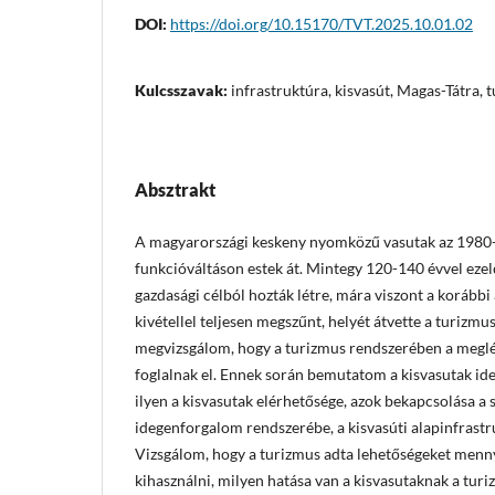
DOI:
https://doi.org/10.15170/TVT.2025.10.01.02
Kulcsszavak:
infrastruktúra, kisvasút, Magas-Tátra, 
Absztrakt
A magyarországi keskeny nyomközű vasutak az 1980-as
funkcióváltáson estek át. Mintegy 120-140 évvel ezel
gazdasági célból hozták létre, mára viszont a korábbi
kivétellel teljesen megszűnt, helyét átvette a turiz
megvizsgálom, hogy a turizmus rendszerében a meglé
foglalnak el. Ennek során bemutatom a kisvasutak ide
ilyen a kisvasutak elérhetősége, azok bekapcsolása a
idegenforgalom rendszerébe, a kisvasúti alapinfrastruk
Vizsgálom, hogy a turizmus adta lehetőségeket mennyi
kihasználni, milyen hatása van a kisvasutaknak a turi