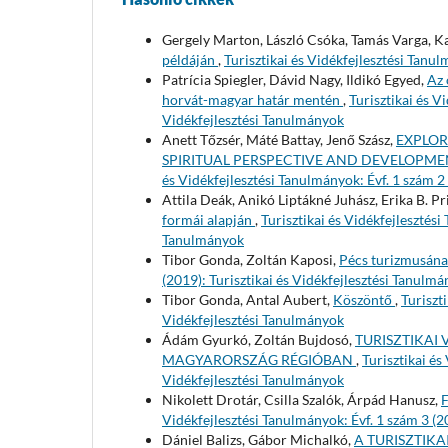
Gergely Marton, László Csóka, Tamás Varga, Ka
példáján
,
Turisztikai és Vidékfejlesztési Tanul
Patrícia Spiegler, Dávid Nagy, Ildikó Egyed,
Az 
horvát-magyar határ mentén
,
Turisztikai és V
Vidékfejlesztési Tanulmányok
Anett Tőzsér, Máté Battay, Jenő Szász,
EXPLOR
SPIRITUAL PERSPECTIVE AND DEVELOPMEN
és Vidékfejlesztési Tanulmányok: Évf. 1 szám 2
Attila Deák, Anikó Liptákné Juhász, Erika B. Pr
formái alapján
,
Turisztikai és Vidékfejlesztési
Tanulmányok
Tibor Gonda, Zoltán Kaposi,
Pécs turizmusána
(2019): Turisztikai és Vidékfejlesztési Tanulm
Tibor Gonda, Antal Aubert,
Köszöntő
,
Turiszt
Vidékfejlesztési Tanulmányok
Ádám Gyurkó, Zoltán Bujdosó,
TURISZTIKAI
MAGYARORSZÁG RÉGIÓBAN
,
Turisztikai és
Vidékfejlesztési Tanulmányok
Nikolett Drotár, Csilla Szalók, Árpád Hanusz,
Vidékfejlesztési Tanulmányok: Évf. 1 szám 3 (2
Dániel Balizs, Gábor Michalkó,
A TURISZTIK