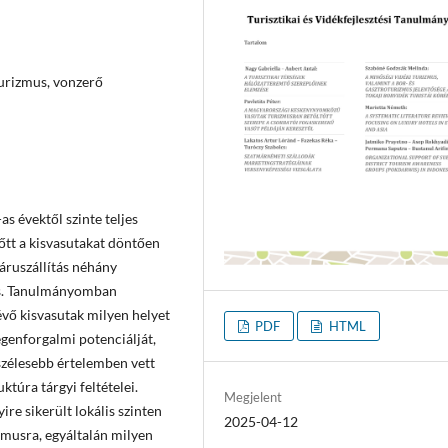
turizmus, vonzerő
 évektől szinte teljes
őtt a kisvasutakat döntően
 áruszállítás néhány
mus. Tanulmányomban
vő kisvasutak milyen helyet
PDF
HTML
genforgalmi potenciálját,
 szélesebb értelemben vett
túra tárgyi feltételei.
Megjelent
re sikerült lokális szinten
2025-04-12
zmusra, egyáltalán milyen