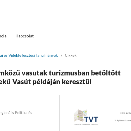
ncia
Kapcsolat
kai és Vidékfejlesztési Tanulmányok
/
Cikkek
mközű vasutak turizmusban betöltött
ekű Vasút példáján keresztül
onális Politika és