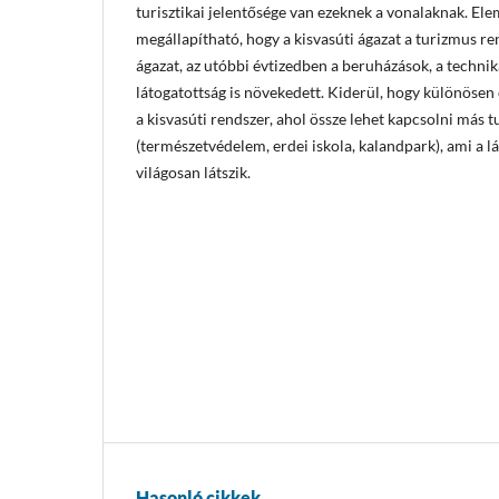
turisztikai jelentősége van ezeknek a vonalaknak. El
megállapítható, hogy a kisvasúti ágazat a turizmus r
ágazat, az utóbbi évtizedben a beruházások, a technika
látogatottság is növekedett. Kiderül, hogy különösen 
a kisvasúti rendszer, ahol össze lehet kapcsolni más tu
(természetvédelem, erdei iskola, kalandpark), ami a l
világosan látszik.
Hasonló cikkek