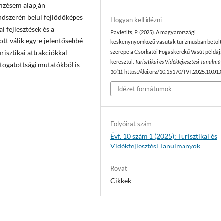
emzésem alapján
endszerén belül fejlődőképes
Hogyan kell idézni
i fejlesztések és a
Pavletits, P. (2025). A magyarországi
ott válik egyre jelentősebbé
keskenynyomközű vasutak turizmusban betölt
risztikai attrakciókkal
szerepe a Csorbatói Fogaskerekű Vasút példáj
keresztül.
Turisztikai és Vidékfejlesztési Tanulm
átogatottsági mutatókból is
10
(1). https://doi.org/10.15170/TVT.2025.10.01.
Idézet formátumok
Folyóirat szám
Évf. 10 szám 1 (2025): Turisztikai és
Vidékfejlesztési Tanulmányok
Rovat
Cikkek