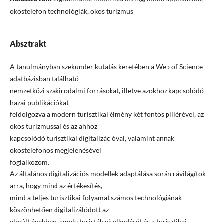
okostelefon technológiák, okos turizmus
Absztrakt
A tanulmányban szekunder kutatás keretében a Web of Science
adatbázisban található
nemzetközi szakirodalmi forrásokat, illetve azokhoz kapcsolódó
hazai publikációkat
feldolgozva a modern turisztikai élmény két fontos pillérével, az
okos turizmussal és az ahhoz
kapcsolódó turisztikai digitalizációval, valamint annak
okostelefonos megjelenésével
foglalkozom.
Az általános digitalizációs modellek adaptálása során rávilágítok
arra, hogy mind az értékesítés,
mind a teljes turisztikai folyamat számos technológiának
köszönhetően digitalizálódott az
elmúlt években, amely turisták viselkedését és a turisztikai