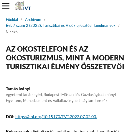
Főoldal
/
Archívum
/
Évf. 7 szám 2 (2022): Turisztikai és Vidékfejlesztési Tanulmányok
/
Cikkek
AZ OKOSTELEFON ÉS AZ
OKOSTURIZMUS, MINT A MODERN
TURISZTIKAI ÉLMÉNY ÖSSZETEVŐI
Tamás Iványi
egyetemi tanársegéd, Budapesti Műszaki és Gazdaságtudományi
Egyetem, Menedzsment és Vállalkozásgazdaságtan Tanszék
DOI:
https://doi.org/10.15170/TVT.2022.07.02.03.
Kulcsszavak:
digitalizáció, mobil marketing, mobil applikációk,