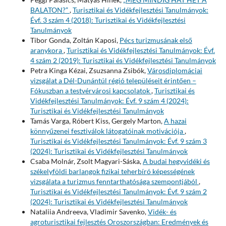
BALATON?”
,
Turisztikai és Vidékfejlesztési Tanulmányok:
Évf. 3 szám 4 (2018): Turisztikai és Vidékfejlesztési
Tanulmányok
Tibor Gonda, Zoltán Kaposi,
Pécs turizmusának első
aranykora
,
Turisztikai és Vidékfejlesztési Tanulmányok: Évf.
4 szám 2 (2019): Turisztikai és Vidékfejlesztési Tanulmányok
Petra Kinga Kézai, Zsuzsanna Zsibók,
Városdiplomáciai
vizsgálat a Dél-Dunántúl régió településeit érintően –
Fókuszban a testvérvárosi kapcsolatok
,
Turisztikai és
Vidékfejlesztési Tanulmányok: Évf. 9 szám 4 (2024):
Turisztikai és Vidékfejlesztési Tanulmányok
Tamás Varga, Róbert Kiss, Gergely Marton,
A hazai
könnyűzenei fesztiválok látogatóinak motivációja
,
Turisztikai és Vidékfejlesztési Tanulmányok: Évf. 9 szám 3
(2024): Turisztikai és Vidékfejlesztési Tanulmányok
Csaba Molnár, Zsolt Magyari-Sáska,
A budai hegyvidéki és
székelyföldi barlangok fizikai teherbíró képességének
vizsgálata a turizmus fenntarthatósága szempontjából
,
Turisztikai és Vidékfejlesztési Tanulmányok: Évf. 9 szám 2
(2024): Turisztikai és Vidékfejlesztési Tanulmányok
Nataliia Andreeva, Vladimir Savenko,
Vidék- és
agroturisztikai fejlesztés Oroszországban: Eredmények és