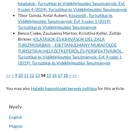
feladatok
,
Turisztikai és Vidékfejlesztési Tanulmányok: Évf.
9 szám 4 (2024): Turisztikai és Vidékfejlesztési Tanulmányok
Tibor Gonda, Antal Aubert,
Köszöntő
,
Turisztikai és
Vidékfejlesztési Tanulmányok: Évf. 4 szám 1 (2019):
Turisztikai és Vidékfejlesztési Tanulmányok
Bence Cseke, Zsuzsanna Marton, Krisztina Keller, Zoltán
Birkner,
KILÁTÁSOK ÉS KIHÍVÁSOK DÉL-ZALA
TURIZMUSÁBAN – ESETTANULMÁNY MURAFÖLDE
TURISZTIKAI HELYZETKÉPÉRŐL ÉS PERSPEKTÍVÁIRÓL
,
Turisztikai és Vidékfejlesztési Tanulmányok: Évf. 4 szám 1
(2019): Turisztikai és Vidékfejlesztési Tanulmányok
<<
<
9
10
11
12
13
14
15
16
17
18
>
>>
You may also
Haladó hasonlósági keresés indítása
for this article.
Nyelv
English
Magyar