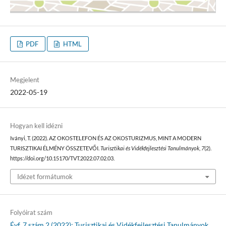
PDF
HTML
Megjelent
2022-05-19
Hogyan kell idézni
Iványi, T. (2022). AZ OKOSTELEFON ÉS AZ OKOSTURIZMUS, MINT A MODERN
TURISZTIKAI ÉLMÉNY ÖSSZETEVŐI.
Turisztikai és Vidékfejlesztési Tanulmányok
,
7
(2).
https://doi.org/10.15170/TVT.2022.07.02.03.
Idézet formátumok
Folyóirat szám
Évf. 7 szám 2 (2022): Turisztikai és Vidékfejlesztési Tanulmányok