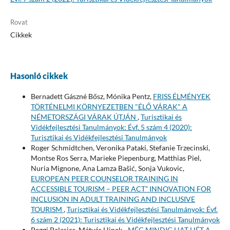
Rovat
Cikkek
Hasonló cikkek
Bernadett Gászné Bősz, Mónika Pentz,
FRISS ÉLMÉNYEK
TÖRTÉNELMI KÖRNYEZETBEN "ÉLŐ VÁRAK" A
NÉMETORSZÁGI VÁRAK ÚTJÁN
,
Turisztikai és
Vidékfejlesztési Tanulmányok: Évf. 5 szám 4 (2020):
Turisztikai és Vidékfejlesztési Tanulmányok
Roger Schmidtchen, Veronika Pataki, Stefanie Trzecinski,
Montse Ros Serra, Marieke Piepenburg, Matthias Piel,
Nuria Mignone, Ana Lamza Bašić, Sonja Vukovic,
EUROPEAN PEER COUNSELOR TRAINING IN
ACCESSIBLE TOURISM – PEER ACT” INNOVATION FOR
INCLUSION IN ADULT TRAINING AND INCLUSIVE
TOURISM
,
Turisztikai és Vidékfejlesztési Tanulmányok: Évf.
6 szám 2 (2021): Turisztikai és Vidékfejlesztési Tanulmányok
Peggi Palasics, Mátyás Hinek,
„MÉG MINDIG HAT HÉT A