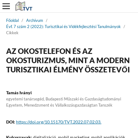
Főoldal
/
Archívum
/
Évf. 7 szám 2 (2022): Turisztikai és Vidékfejlesztési Tanulmányok
/
Cikkek
AZ OKOSTELEFON ÉS AZ
OKOSTURIZMUS, MINT A MODERN
TURISZTIKAI ÉLMÉNY ÖSSZETEVŐI
Tamás Iványi
egyetemi tanársegéd, Budapesti Műszaki és Gazdaságtudományi
Egyetem, Menedzsment és Vállalkozásgazdaságtan Tanszék
DOI:
https://doi.org/10.15170/TVT.2022.07.02.03.
Kulcsszavak:
digitalizáció, mobil marketing, mobil applikációk,