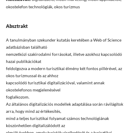
okostelefon technológiák, okos turizmus
Absztrakt
A tanulmányban szekunder kutatás keretében a Web of Science
adatbázisban található
nemzetközi szakirodalmi forrásokat, illetve azokhoz kapcsolódó
hazai publikációkat
feldolgozva a modern turisztikai élmény két fontos pillérével, az
okos turizmussal és az ahhoz
kapcsolódó turisztikai digitalizációval, valamint annak
okostelefonos megjelenésével
foglalkozom.
Az általános digitalizációs modellek adaptálása során rávilágítok
arra, hogy mind az értékesítés,
mind a teljes turisztikai folyamat számos technológiának
köszönhetően digitalizálódott az
elmúlt években, amely turisták viselkedését és a turisztikai