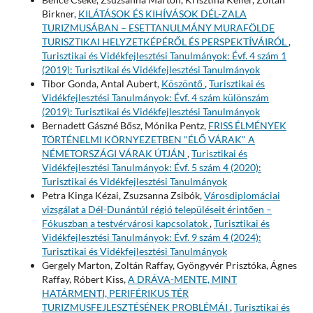
Birkner,
KILÁTÁSOK ÉS KIHÍVÁSOK DÉL-ZALA
TURIZMUSÁBAN – ESETTANULMÁNY MURAFÖLDE
TURISZTIKAI HELYZETKÉPÉRŐL ÉS PERSPEKTÍVÁIRÓL
,
Turisztikai és Vidékfejlesztési Tanulmányok: Évf. 4 szám 1
(2019): Turisztikai és Vidékfejlesztési Tanulmányok
Tibor Gonda, Antal Aubert,
Köszöntő
,
Turisztikai és
Vidékfejlesztési Tanulmányok: Évf. 4 szám különszám
(2019): Turisztikai és Vidékfejlesztési Tanulmányok
Bernadett Gászné Bősz, Mónika Pentz,
FRISS ÉLMÉNYEK
TÖRTÉNELMI KÖRNYEZETBEN "ÉLŐ VÁRAK" A
NÉMETORSZÁGI VÁRAK ÚTJÁN
,
Turisztikai és
Vidékfejlesztési Tanulmányok: Évf. 5 szám 4 (2020):
Turisztikai és Vidékfejlesztési Tanulmányok
Petra Kinga Kézai, Zsuzsanna Zsibók,
Városdiplomáciai
vizsgálat a Dél-Dunántúl régió településeit érintően –
Fókuszban a testvérvárosi kapcsolatok
,
Turisztikai és
Vidékfejlesztési Tanulmányok: Évf. 9 szám 4 (2024):
Turisztikai és Vidékfejlesztési Tanulmányok
Gergely Marton, Zoltán Raffay, Gyöngyvér Prisztóka, Ágnes
Raffay, Róbert Kiss,
A DRÁVA-MENTE, MINT
HATÁRMENTI, PERIFÉRIKUS TÉR
TURIZMUSFEJLESZTÉSÉNEK PROBLÉMÁI
,
Turisztikai és