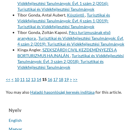
Vidékfejlesztési Tanulmányok: Évf. 1 szám 2 (2016):
Turisztikai és Vidékfejlesztési Tanulmányok
Tibor Gonda, Antal Aubert,
Köszöntő
,
Turisztikai és
Vidékfejlesztési Tanulmányok: Évf. 4 szám 1 (2019):
Turisztikai és Vidékfejlesztési Tanulmányok
Tibor Gonda, Zoltán Kaposi,
Pécs turizmusának első
aranykora
,
Turisztikai és Vidékfejlesztési Tanulmányok: Évf.
4 szám 2 (2019): Turisztikai és Vidékfejlesztési Tanulmányok
Kinga Angler,
SZEKSZÁRDI CIVIL KEZDEMÉNYEZÉS A
BORTURIZMUS HAJNALÁN
,
Turisztikai és Vidékfejlesztési
Tanulmányok: Évf. 3 szám 2 (2018): Turisztikai és
Vidékfejlesztési Tanulmányok
<<
<
10
11
12
13
14
15
16
17
18
19
>
>>
You may also
Haladó hasonlósági keresés indítása
for this article.
Nyelv
English
Magyar