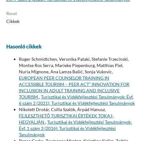
Rovat
Cikkek
Hasonló cikkek
Roger Schmidtchen, Veronika Pataki, Stefanie Trzecinski,
Montse Ros Serra, Marieke Piepenburg, Matthias Piel,
Nuria Mignone, Ana Lamza Bašić, Sonja Vukovic,
EUROPEAN PEER COUNSELOR TRAINING IN
ACCESSIBLE TOURISM – PEER ACT” INNOVATION FOR
INCLUSION IN ADULT TRAINING AND INCLUSIVE
TOURISM
,
Turisztikai és Vidékfejlesztési Tanulmányok: Évf.
6 szám 2 (2021): Turisztikai és Vidékfejlesztési Tanulmányok
Nikolett Drotár, Csilla Szalók, Árpád Hanusz,
FEJLESZTHETŐ TURISZTIKAI ÉRTÉKEK TOKAJ-
HEGYALJÁN
,
Turisztikai és Vidékfejlesztési Tanulmányok:
Évf. 1 szám 3 (2016): Turisztikai és Vidékfejlesztési
Tanulmányok
Bence Cseke, Zsuzsanna Marton, Krisztina Keller, Zoltán