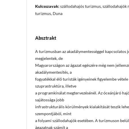
Kulcsszavak:
szállodahajós turizmus, szállodahajók
turizmus, Duna
Absztrakt
A turizmusban az akadálymentességgel kapcsolatos j
megjelentek, de
Magyarországon az ágazat egészére még nem jellemz
akadálymentesítés, a
fogyatékkal élő turisták igényeinek figyelembe vétele a
szuprastruktúra, illetve
a programkínálat megtervezésénél. Az óceánjáró haj
sajátossága jobb
infrastrukturális körülmények kialakítását teszik le
szempontjából, mint
a folyami szállodahajók esetében. A turizmuson belül
ágazatnak számít a