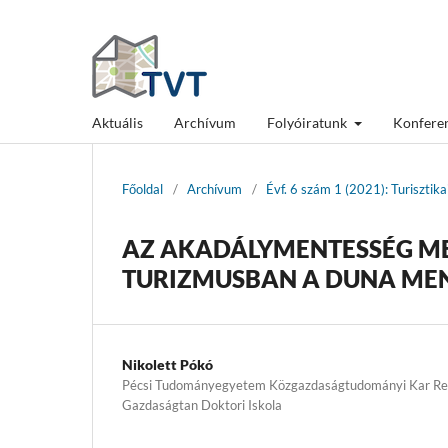
Aktuális
Archívum
Folyóiratunk
Konfere
Főoldal
/
Archívum
/
Évf. 6 szám 1 (2021): Turisztik
AZ AKADÁLYMENTESSÉG ME
TURIZMUSBAN A DUNA ME
Nikolett Pókó
Pécsi Tudományegyetem Közgazdaságtudományi Kar Regio
Gazdaságtan Doktori Iskola