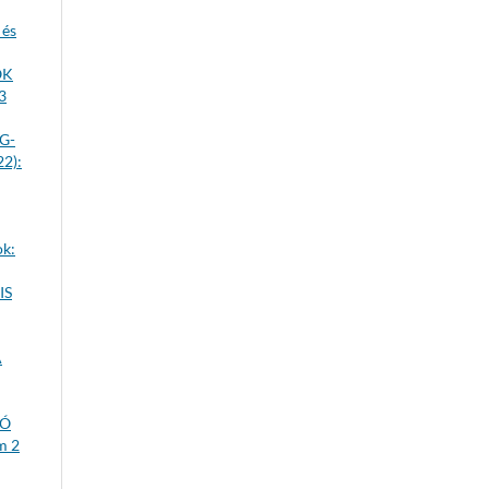
 és
OK
3
G-
22):
ok:
IS
A
LÓ
m 2