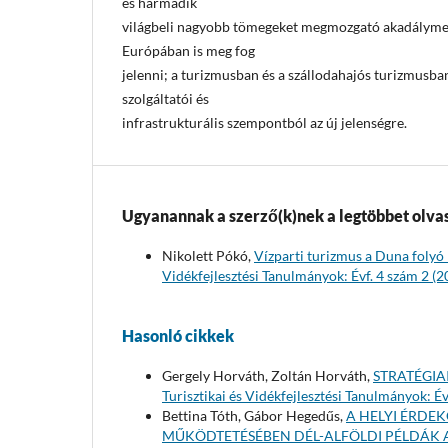
és harmadik
világbeli nagyobb tömegeket megmozgató akadályme
Európában is meg fog
jelenni; a turizmusban és a szállodahajós turizmusban 
szolgáltatói és
infrastrukturális szempontból az új jelenségre.
Ugyanannak a szerző(k)nek a legtöbbet olvas
Nikolett Pókó,
Vízparti turizmus a Duna foly
Vidékfejlesztési Tanulmányok: Évf. 4 szám 2 (2
Hasonló cikkek
Gergely Horváth, Zoltán Horváth,
STRATÉGIA
Turisztikai és Vidékfejlesztési Tanulmányok: Év
Bettina Tóth, Gábor Hegedűs,
A HELYI ÉRDE
MŰKÖDTETÉSÉBEN DÉL-ALFÖLDI PÉLDÁK