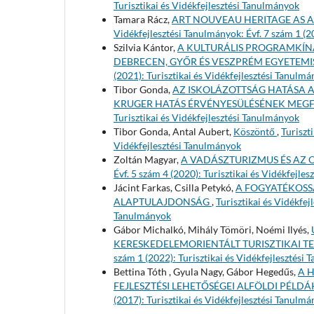
Turisztikai és Vidékfejlesztési Tanulmányok
Tamara Rácz,
ART NOUVEAU HERITAGE AS A
Vidékfejlesztési Tanulmányok: Évf. 7 szám 1 (2
Szilvia Kántor,
A KULTURÁLIS PROGRAMKÍN
DEBRECEN, GYŐR ÉS VESZPRÉM EGYETEMI
(2021): Turisztikai és Vidékfejlesztési Tanulm
Tibor Gonda,
AZ ISKOLÁZOTTSÁG HATÁSA A
KRUGER HATÁS ÉRVÉNYESÜLÉSÉNEK MEGF
Turisztikai és Vidékfejlesztési Tanulmányok
Tibor Gonda, Antal Aubert,
Köszöntő
,
Turiszt
Vidékfejlesztési Tanulmányok
Zoltán Magyar,
A VADÁSZTURIZMUS ÉS AZ
Évf. 5 szám 4 (2020): Turisztikai és Vidékfejle
Jácint Farkas, Csilla Petykó,
A FOGYATÉKOSSÁ
ALAPTULAJDONSÁG
,
Turisztikai és Vidékfej
Tanulmányok
Gábor Michalkó, Mihály Tömöri, Noémi Ilyés,
KERESKEDELEMORIENTÁLT TURISZTIKAI 
szám 1 (2022): Turisztikai és Vidékfejlesztési
Bettina Tóth , Gyula Nagy, Gábor Hegedűs,
A 
FEJLESZTÉSI LEHETŐSÉGEI ALFÖLDI PÉLD
(2017): Turisztikai és Vidékfejlesztési Tanulm