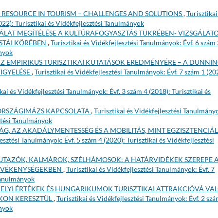
 RESOURCE IN TOURISM – CHALLENGES AND SOLUTIONS
,
Turisztikai
022): Turisztikai és Vidékfejlesztési Tanulmányok
ÁLAT MEGÍTÉLÉSE A KULTÚRAFOGYASZTÁS TÜKRÉBEN- VIZSGÁLAT
STÁI KÖRÉBEN
,
Turisztikai és Vidékfejlesztési Tanulmányok: Évf. 6 szám 
ányok
Z EMPIRIKUS TURISZTIKAI KUTATÁSOK EREDMÉNYÉRE – A DUNNIN
IGYELÉSE
,
Turisztikai és Vidékfejlesztési Tanulmányok: Évf. 7 szám 1 (20
ikai és Vidékfejlesztési Tanulmányok: Évf. 3 szám 4 (2018): Turisztikai és
 ORSZÁGIMÁZS KAPCSOLATA
,
Turisztikai és Vidékfejlesztési Tanulmány
sztési Tanulmányok
G, AZ AKADÁLYMENTESSÉG ÉS A MOBILITÁS, MINT EGZISZTENCIÁL
lesztési Tanulmányok: Évf. 5 szám 4 (2020): Turisztikai és Vidékfejlesztési
UTAZÓK, KALMÁROK, SZÉLHÁMOSOK: A HATÁRVIDÉKEK SZEREPE 
TEVÉKENYSÉGEKBEN
,
Turisztikai és Vidékfejlesztési Tanulmányok: Évf. 7
 Tanulmányok
HELYI ÉRTÉKEK ÉS HUNGARIKUMOK TURISZTIKAI ATTRAKCIÓVÁ VA
ÁKON KERESZTÜL
,
Turisztikai és Vidékfejlesztési Tanulmányok: Évf. 2 szá
ányok