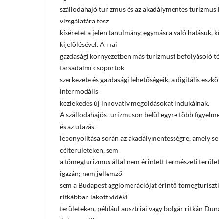
szállodahajó turizmus és az akadálymentes turizmus is
vizsgálatára tesz
kíséretet a jelen tanulmány, egymásra való hatásuk, k
kijelölésével. A mai
gazdasági környezetben más turizmust befolyásoló té
társadalmi csoportok
szerkezete és gazdasági lehetőségeik, a digitális eszkö
intermodális
közlekedés új innovatív megoldásokat indukálnak.
A szállodahajós turizmuson belül egyre több figyelmet
és az utazás
lebonyolítása során az akadálymentességre, amely sem
célterületeken, sem
a tömegturizmus által nem érintett természeti terüle
igazán; nem jellemző
sem a Budapest agglomerációját érintő tömegturiszti
ritkábban lakott vidéki
területeken, például ausztriai vagy bolgár ritkán Du