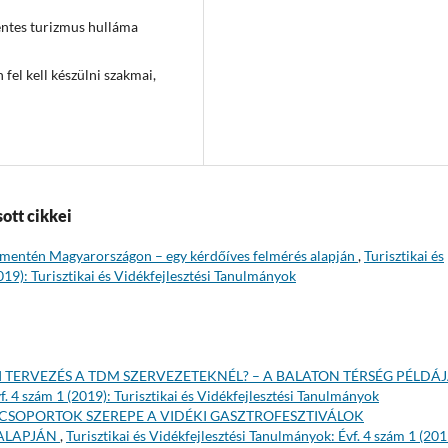
ntes turizmus hulláma
fel kell készülni szakmai,
ott cikkei
ó mentén Magyarországon – egy kérdőíves felmérés alapján
,
Turisztikai és
019): Turisztikai és Vidékfejlesztési Tanulmányok
I TERVEZÉS A TDM SZERVEZETEKNÉL? – A BALATON TÉRSÉG PÉLDÁ
f. 4 szám 1 (2019): Turisztikai és Vidékfejlesztési Tanulmányok
KCSOPORTOK SZEREPE A VIDÉKI GASZTROFESZTIVÁLOK
 ALAPJÁN
,
Turisztikai és Vidékfejlesztési Tanulmányok: Évf. 4 szám 1 (201