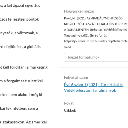
; a két ágazat együttes
Hogyan kell idézni
özös fejlesztési pontok
Pókó, N. . (2021). AZ AKADÁLYMENTESSÉG
MEGJELENÉSE A SZÁLLODAHAJÓS TURIZM
A DUNA MENTÉN.
Turisztikai és Vidékfejlesztési
nyezők is változnak, a
Tanulmányok
,
6
(1). Elérés forrás
https://journals.lib.pte.hu/index.php/tvt/articl
zök fejlődése, a globális
4783
Idézet formátumok
 kell fordítani a marketing
Folyóirat szám
 a forgalmas turisztikai
Évf. 6 szám 1 (2021): Turisztikai és
Vidékfejlesztési Tanulmányok
teken nem alakult még ki
Rovat
kai tekintetben, sem a
Cikkek
na-szakaszokon. Az amerikai