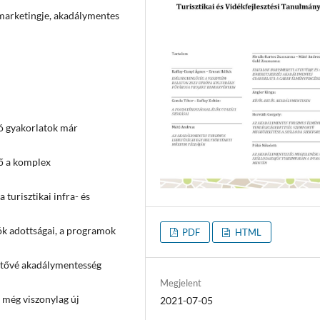
 marketingje, akadálymentes
ó gyakorlatok már
ő a komplex
 turisztikai infra- és
ók adottságai, a programok
PDF
HTML
hetővé akadálymentesség
Megjelent
 még viszonylag új
2021-07-05