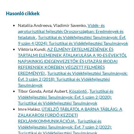
Hasonló cikkek
Nataliia Andreeva, Vladimir Savenko,
Vidék- és
agroturisztikai fejlesztés Oroszországban: Eredmények és
feladatok
,
Turisztikai és Vidékfejlesztési Tanulmányok: Évf.
9 szám 4 (2024): Turisztikai és Vidékfejlesztési Tanulmányok
Viktória Kundi,
AZ ÉLMÉNY ÉRTELMEZÉSÉNEK ÉS
TARTALMI ELEMEINEK ÁTALAKULÁSA A 90-ES ÉVEKTŐL
NAPJAINKIG IDEGENVEZETŐK ÉS UTAZÁSI IRODAI
REFERENSEK KÖRÉBEN VÉGZETT FELMÉRÉS
EREDMÉNYEI
,
Turisztikai és Vidékfejlesztési Tanulmányok:
Évf. 3 szám 2 (2018): Turisztikai és Vidékfejlesztési
Tanulmányok
Tibor Gonda, Antal Aubert,
Köszöntő
,
Turisztikai és
Vidékfejlesztési Tanulmányok: Évf. 5 szám 2 (2020):
Turisztikai és Vidékfejlesztési Tanulmányok
Imre Halász,
ÚTJELZŐ TÁBLÁTÓL A BARNA TÁBLÁIG: A
ZALAKAROSI FÜRDŐ KEZDETI
REKLÁMKOMMUNIKÁCIÓJA
,
Turisztikai és
Vidékfejlesztési Tanulmányok: Évf. 7 szám 2 (2022):
Turisztikai és Vidékfejlesztési Tanulmányok