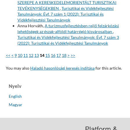
SZEREPE A KERESKEDELEMORIENTÁLT TURISZTIKAI
TEVÉKENYSÉGEKBEN
,
Turisztikai és Vidékfejlesztési
Tanulmányok: Évf. 7 szám 1 (2022): Turisztikai és
Vidékfejlesztési Tanulmányok
Anna Horváth,
A turizmusfejlesztésben rejlő felzárkózási
lehetőségek az észak-alföldi határrégió kisvárosaiban
,
Turisztikai és Vidékfejlesztési Tanulmányok: Évf. 7 szám 3
(2022): Turisztikai és Vidékfejlesztési Tanulmányok
<<
<
9
10
11
12
13
14
15
16
17
18
>
>>
You may also
Haladó hasonlósági keresés indítása
for this article.
Nyelv
English
Magyar