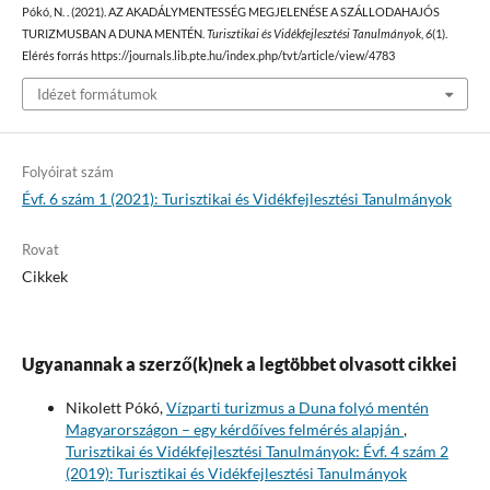
Pókó, N. . (2021). AZ AKADÁLYMENTESSÉG MEGJELENÉSE A SZÁLLODAHAJÓS
TURIZMUSBAN A DUNA MENTÉN.
Turisztikai és Vidékfejlesztési Tanulmányok
,
6
(1).
Elérés forrás https://journals.lib.pte.hu/index.php/tvt/article/view/4783
Idézet formátumok
Folyóirat szám
Évf. 6 szám 1 (2021): Turisztikai és Vidékfejlesztési Tanulmányok
Rovat
Cikkek
Ugyanannak a szerző(k)nek a legtöbbet olvasott cikkei
Nikolett Pókó,
Vízparti turizmus a Duna folyó mentén
Magyarországon – egy kérdőíves felmérés alapján
,
Turisztikai és Vidékfejlesztési Tanulmányok: Évf. 4 szám 2
(2019): Turisztikai és Vidékfejlesztési Tanulmányok