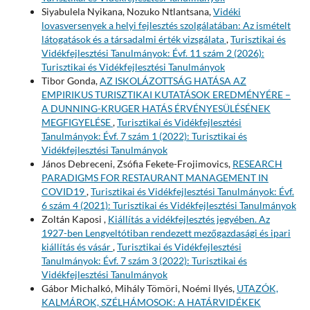
Siyabulela Nyikana, Nozuko Ntlantsana,
Vidéki
lovasversenyek a helyi fejlesztés szolgálatában: Az ismételt
látogatások és a társadalmi érték vizsgálata
,
Turisztikai és
Vidékfejlesztési Tanulmányok: Évf. 11 szám 2 (2026):
Turisztikai és Vidékfejlesztési Tanulmányok
Tibor Gonda,
AZ ISKOLÁZOTTSÁG HATÁSA AZ
EMPIRIKUS TURISZTIKAI KUTATÁSOK EREDMÉNYÉRE –
A DUNNING-KRUGER HATÁS ÉRVÉNYESÜLÉSÉNEK
MEGFIGYELÉSE
,
Turisztikai és Vidékfejlesztési
Tanulmányok: Évf. 7 szám 1 (2022): Turisztikai és
Vidékfejlesztési Tanulmányok
János Debreceni, Zsófia Fekete-Frojimovics,
RESEARCH
PARADIGMS FOR RESTAURANT MANAGEMENT IN
COVID19
,
Turisztikai és Vidékfejlesztési Tanulmányok: Évf.
6 szám 4 (2021): Turisztikai és Vidékfejlesztési Tanulmányok
Zoltán Kaposi ,
Kiállítás a vidékfejlesztés jegyében. Az
1927-ben Lengyeltótiban rendezett mezőgazdasági és ipari
kiállítás és vásár
,
Turisztikai és Vidékfejlesztési
Tanulmányok: Évf. 7 szám 3 (2022): Turisztikai és
Vidékfejlesztési Tanulmányok
Gábor Michalkó, Mihály Tömöri, Noémi Ilyés,
UTAZÓK,
KALMÁROK, SZÉLHÁMOSOK: A HATÁRVIDÉKEK