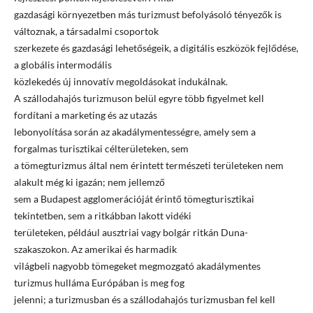
gazdasági környezetben más turizmust befolyásoló tényezők is
változnak, a társadalmi csoportok
szerkezete és gazdasági lehetőségeik, a digitális eszközök fejlődése,
a globális intermodális
közlekedés új innovatív megoldásokat indukálnak.
A szállodahajós turizmuson belül egyre több figyelmet kell
fordítani a marketing és az utazás
lebonyolítása során az akadálymentességre, amely sem a
forgalmas turisztikai célterületeken, sem
a tömegturizmus által nem érintett természeti területeken nem
alakult még ki igazán; nem jellemző
sem a Budapest agglomerációját érintő tömegturisztikai
tekintetben, sem a ritkábban lakott vidéki
területeken, például ausztriai vagy bolgár ritkán Duna-
szakaszokon. Az amerikai és harmadik
világbeli nagyobb tömegeket megmozgató akadálymentes
turizmus hulláma Európában is meg fog
jelenni; a turizmusban és a szállodahajós turizmusban fel kell