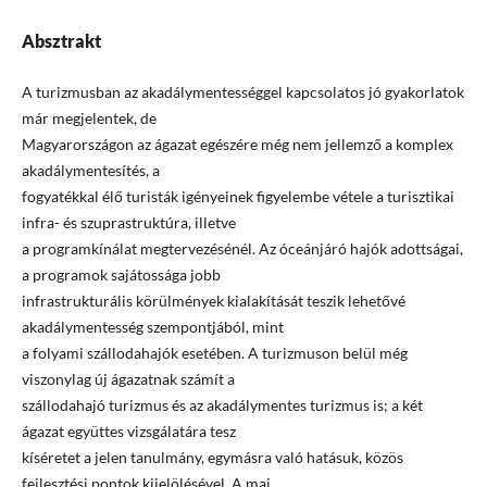
Absztrakt
A turizmusban az akadálymentességgel kapcsolatos jó gyakorlatok
már megjelentek, de
Magyarországon az ágazat egészére még nem jellemző a komplex
akadálymentesítés, a
fogyatékkal élő turisták igényeinek figyelembe vétele a turisztikai
infra- és szuprastruktúra, illetve
a programkínálat megtervezésénél. Az óceánjáró hajók adottságai,
a programok sajátossága jobb
infrastrukturális körülmények kialakítását teszik lehetővé
akadálymentesség szempontjából, mint
a folyami szállodahajók esetében. A turizmuson belül még
viszonylag új ágazatnak számít a
szállodahajó turizmus és az akadálymentes turizmus is; a két
ágazat együttes vizsgálatára tesz
kíséretet a jelen tanulmány, egymásra való hatásuk, közös
fejlesztési pontok kijelölésével. A mai