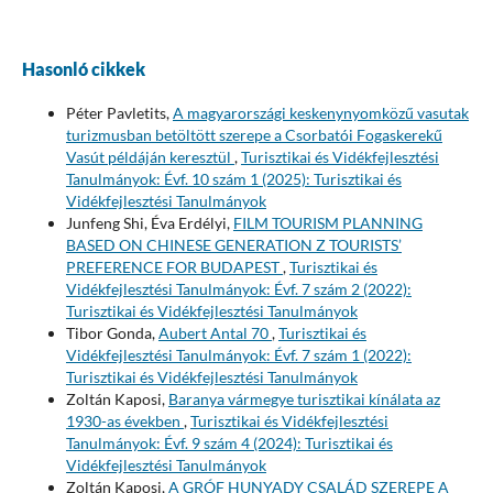
Hasonló cikkek
Péter Pavletits,
A magyarországi keskenynyomközű vasutak
turizmusban betöltött szerepe a Csorbatói Fogaskerekű
Vasút példáján keresztül
,
Turisztikai és Vidékfejlesztési
Tanulmányok: Évf. 10 szám 1 (2025): Turisztikai és
Vidékfejlesztési Tanulmányok
Junfeng Shi, Éva Erdélyi,
FILM TOURISM PLANNING
BASED ON CHINESE GENERATION Z TOURISTS’
PREFERENCE FOR BUDAPEST
,
Turisztikai és
Vidékfejlesztési Tanulmányok: Évf. 7 szám 2 (2022):
Turisztikai és Vidékfejlesztési Tanulmányok
Tibor Gonda,
Aubert Antal 70
,
Turisztikai és
Vidékfejlesztési Tanulmányok: Évf. 7 szám 1 (2022):
Turisztikai és Vidékfejlesztési Tanulmányok
Zoltán Kaposi,
Baranya vármegye turisztikai kínálata az
1930-as években
,
Turisztikai és Vidékfejlesztési
Tanulmányok: Évf. 9 szám 4 (2024): Turisztikai és
Vidékfejlesztési Tanulmányok
Zoltán Kaposi,
A GRÓF HUNYADY CSALÁD SZEREPE A