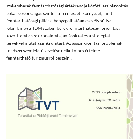
szakemberek fenntarthatósági értékrendje közötti aszinkronitás.
Lokális és országos szinten a Természeti környezet, mint
fenntarthatósági pillér elhanyagolhatóan csekély súllyal
jelenik meg a TDM szakemberek fenntarthatósági prioritásai
között, ami a szakirodalomi ajánlásokkal és a stratégiai
tervekkel mutat aszinkronitást. Az asszinkronitási problémák
rendszerszemléletű kezelése nélkül nincs értelme
fenntartható turizmusról beszélni.