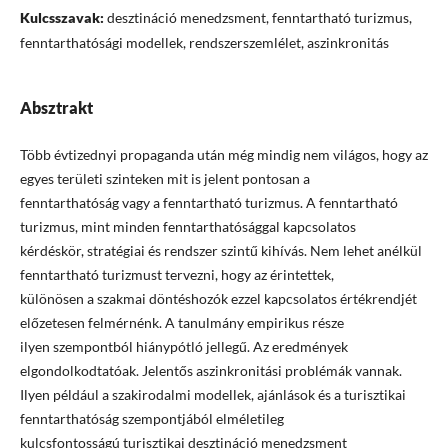
Kulcsszavak:
desztináció menedzsment, fenntartható turizmus,
fenntarthatósági modellek, rendszerszemlélet, aszinkronitás
Absztrakt
Több évtizednyi propaganda után még mindig nem világos, hogy az
egyes területi szinteken mit is jelent pontosan a
fenntarthatóság vagy a fenntartható turizmus. A fenntartható
turizmus, mint minden fenntarthatósággal kapcsolatos
kérdéskör, stratégiai és rendszer szintű kihívás. Nem lehet anélkül
fenntartható turizmust tervezni, hogy az érintettek,
különösen a szakmai döntéshozók ezzel kapcsolatos értékrendjét
előzetesen felmérnénk. A tanulmány empirikus része
ilyen szempontból hiánypótló jellegű. Az eredmények
elgondolkodtatóak. Jelentős aszinkronitási problémák vannak.
Ilyen például a szakirodalmi modellek, ajánlások és a turisztikai
fenntarthatóság szempontjából elméletileg
kulcsfontosságú turisztikai desztináció menedzsment