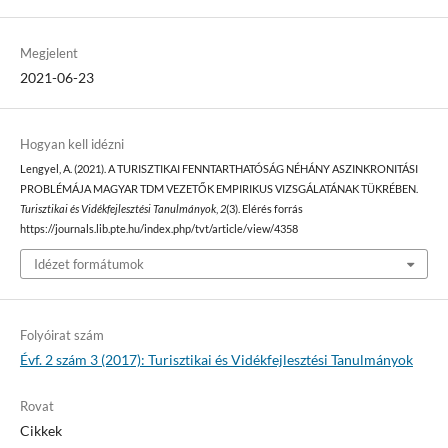
Megjelent
2021-06-23
Hogyan kell idézni
Lengyel, A. (2021). A TURISZTIKAI FENNTARTHATÓSÁG NÉHÁNY ASZINKRONITÁSI
PROBLÉMÁJA MAGYAR TDM VEZETŐK EMPIRIKUS VIZSGÁLATÁNAK TÜKRÉBEN.
Turisztikai és Vidékfejlesztési Tanulmányok
,
2
(3). Elérés forrás
https://journals.lib.pte.hu/index.php/tvt/article/view/4358
Idézet formátumok
Folyóirat szám
Évf. 2 szám 3 (2017): Turisztikai és Vidékfejlesztési Tanulmányok
Rovat
Cikkek