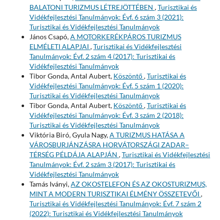
BALATONI TURIZMUS LÉTREJÖTTÉBEN
,
Turisztikai és
Vidékfejlesztési Tanulmányok: Évf. 6 szám 3 (2021):
Turisztikai és Vidékfejlesztési Tanulmányok
János Csapó,
A MOTORKERÉKPÁROS TURIZMUS
ELMÉLETI ALAPJAI
,
Turisztikai és Vidékfejlesztési
Tanulmányok: Évf. 2 szám 4 (2017): Turisztikai és
Vidékfejlesztési Tanulmányok
Tibor Gonda, Antal Aubert,
Köszöntő
,
Turisztikai és
Vidékfejlesztési Tanulmányok: Évf. 5 szám 1 (2020):
Turisztikai és Vidékfejlesztési Tanulmányok
Tibor Gonda, Antal Aubert,
Köszöntő
,
Turisztikai és
Vidékfejlesztési Tanulmányok: Évf. 3 szám 2 (2018):
Turisztikai és Vidékfejlesztési Tanulmányok
Viktória Biró, Gyula Nagy,
A TURIZMUS HATÁSA A
VÁROSBURJÁNZÁSRA HORVÁTORSZÁGI ZADAR–
TÉRSÉG PÉLDÁJA ALAPJÁN
,
Turisztikai és Vidékfejlesztési
Tanulmányok: Évf. 2 szám 3 (2017): Turisztikai és
Vidékfejlesztési Tanulmányok
Tamás Iványi,
AZ OKOSTELEFON ÉS AZ OKOSTURIZMUS,
MINT A MODERN TURISZTIKAI ÉLMÉNY ÖSSZETEVŐI
,
Turisztikai és Vidékfejlesztési Tanulmányok: Évf. 7 szám 2
(2022): Turisztikai és Vidékfejlesztési Tanulmányok