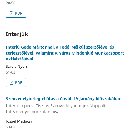
28-50
PDF
Interjúk
Interjú Gede Mártonnal, a Fedél Nélkül szerzőjével és
terjesztőjével, valamint A Város Mindenkié Munkacsoport
aktivistájával
Szilvia Nyers
51-62
PDF
Szenvedélybeteg-ellátás a Covid–19-járvány időszakában
Interjú a pécsi Tisztás Szenvedélybetegek Nappali
Intézménye munkatársaival
József Madácsy
63-68