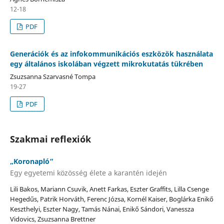
12-18
PDF
Generációk és az infokommunikációs eszközök használata
egy általános iskolában végzett mikrokutatás tükrében
Zsuzsanna Szarvasné Tompa
19-27
PDF
Szakmai reflexiók
„Koronapló”
Egy egyetemi közösség élete a karantén idején
Lili Bakos, Mariann Csuvik, Anett Farkas, Eszter Graffits, Lilla Csenge
Hegedűs, Patrik Horváth, Ferenc Józsa, Kornél Kaiser, Boglárka Enikő
Keszthelyi, Eszter Nagy, Tamás Nánai, Enikő Sándori, Vanessza
Vidovics, Zsuzsanna Brettner