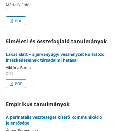
Márta B. Erdős
1
PDF
Elméleti és összefoglaló tanulmányok
Lakat alatt – a járványügyi vészhelyzet korlátozó
intézkedéseinek társadalmi hatásai
Viktória Borda
2-11
PDF
Empirikus tanulmányok
A perinatális veszteséget kísérő kommunikáció
jelentősége
Ágnes Bornemisza