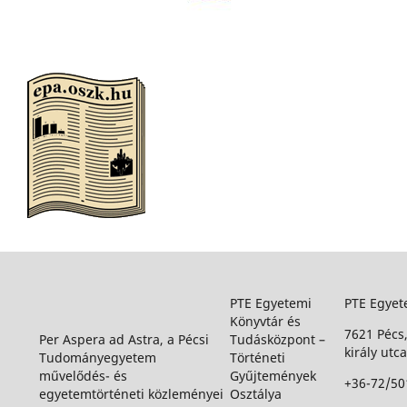
PTE Egyetemi
PTE Egyet
Könyvtár és
7621 Pécs
Per Aspera ad Astra, a Pécsi
Tudásközpont –
király utca
Tudományegyetem
Történeti
művelődés- és
Gyűjtemények
+36-72/50
egyetemtörténeti közleményei
Osztálya