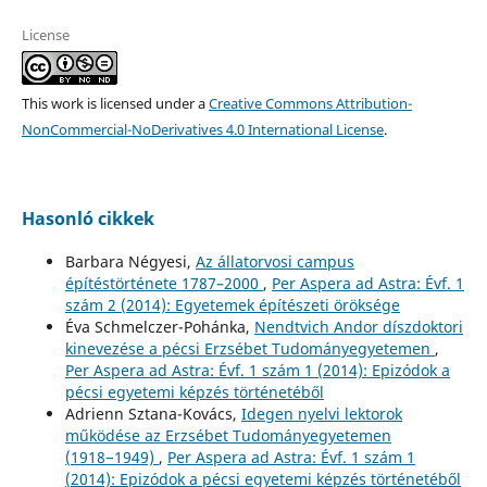
License
This work is licensed under a
Creative Commons Attribution-
NonCommercial-NoDerivatives 4.0 International License
.
Hasonló cikkek
Barbara Négyesi,
Az állatorvosi campus
építéstörténete 1787–2000
,
Per Aspera ad Astra: Évf. 1
szám 2 (2014): Egyetemek építészeti öröksége
Éva Schmelczer-Pohánka,
Nendtvich Andor díszdoktori
kinevezése a pécsi Erzsébet Tudományegyetemen
,
Per Aspera ad Astra: Évf. 1 szám 1 (2014): Epizódok a
pécsi egyetemi képzés történetéből
Adrienn Sztana-Kovács,
Idegen nyelvi lektorok
működése az Erzsébet Tudományegyetemen
(1918−1949)
,
Per Aspera ad Astra: Évf. 1 szám 1
(2014): Epizódok a pécsi egyetemi képzés történetéből