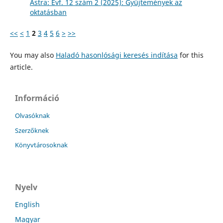
Astra: Évf. 12 szám 2 (2025): Gyűjtemények az
oktatásban
<<
<
1
2
3
4
5
6
>
>>
You may also
Haladó hasonlósági keresés indítása
for this
article.
Információ
Olvasóknak
Szerzőknek
Könyvtárosoknak
Nyelv
English
Magyar