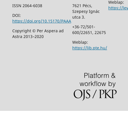
Weblap:
ISSN 2064-6038
7621 Pécs,
https://le
Szepesy Ignác
DOI:
utca 3.
https://doi.org/10.15170/PAAA
+36-72/501-
Copyright © Per Aspera ad
600/22651, 22675
Astra 2013–2020
Weblap:
https://lib.pte.hu/