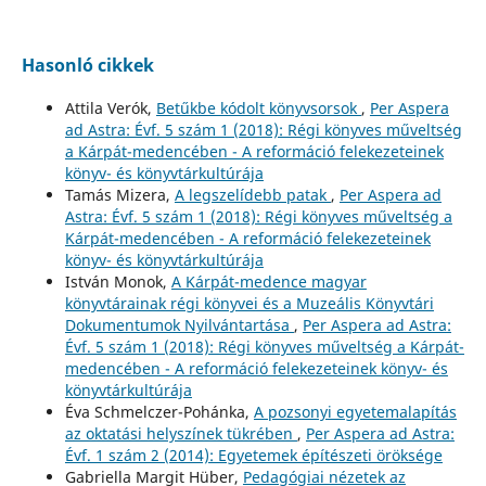
Hasonló cikkek
Attila Verók,
Betűkbe kódolt könyvsorsok
,
Per Aspera
ad Astra: Évf. 5 szám 1 (2018): Régi könyves műveltség
a Kárpát-medencében - A reformáció felekezeteinek
könyv- és könyvtárkultúrája
Tamás Mizera,
A legszelídebb patak
,
Per Aspera ad
Astra: Évf. 5 szám 1 (2018): Régi könyves műveltség a
Kárpát-medencében - A reformáció felekezeteinek
könyv- és könyvtárkultúrája
István Monok,
A Kárpát-medence magyar
könyvtárainak régi könyvei és a Muzeális Könyvtári
Dokumentumok Nyilvántartása
,
Per Aspera ad Astra:
Évf. 5 szám 1 (2018): Régi könyves műveltség a Kárpát-
medencében - A reformáció felekezeteinek könyv- és
könyvtárkultúrája
Éva Schmelczer-Pohánka,
A pozsonyi egyetemalapítás
az oktatási helyszínek tükrében
,
Per Aspera ad Astra:
Évf. 1 szám 2 (2014): Egyetemek építészeti öröksége
Gabriella Margit Hüber,
Pedagógiai nézetek az