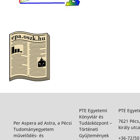
PTE Egyetemi
PTE Egyet
Könyvtár és
7621 Pécs
Per Aspera ad Astra, a Pécsi
Tudásközpont –
király utca
Tudományegyetem
Történeti
művelődés- és
Gyűjtemények
+36-72/50