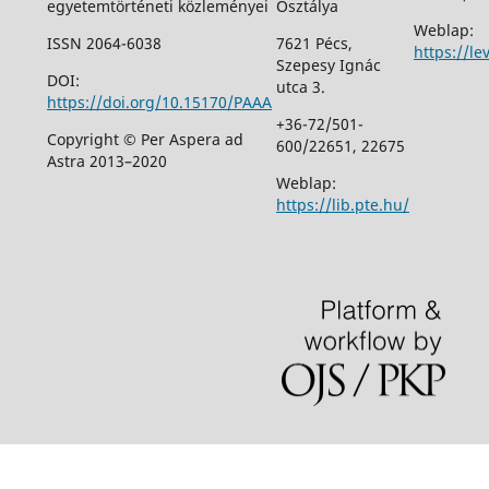
egyetemtörténeti közleményei
Osztálya
Weblap:
ISSN 2064-6038
7621 Pécs,
https://le
Szepesy Ignác
DOI:
utca 3.
https://doi.org/10.15170/PAAA
+36-72/501-
Copyright © Per Aspera ad
600/22651, 22675
Astra 2013–2020
Weblap:
https://lib.pte.hu/