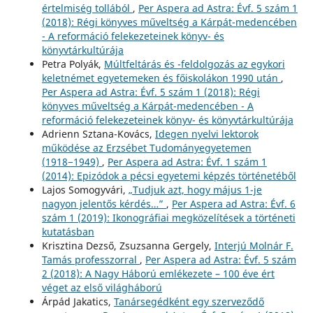
értelmiség tollából
,
Per Aspera ad Astra: Évf. 5 szám 1
(2018): Régi könyves műveltség a Kárpát-medencében
- A reformáció felekezeteinek könyv- és
könyvtárkultúrája
Petra Polyák,
Múltfeltárás és -feldolgozás az egykori
keletnémet egyetemeken és főiskolákon 1990 után
,
Per Aspera ad Astra: Évf. 5 szám 1 (2018): Régi
könyves műveltség a Kárpát-medencében - A
reformáció felekezeteinek könyv- és könyvtárkultúrája
Adrienn Sztana-Kovács,
Idegen nyelvi lektorok
működése az Erzsébet Tudományegyetemen
(1918−1949)
,
Per Aspera ad Astra: Évf. 1 szám 1
(2014): Epizódok a pécsi egyetemi képzés történetéből
Lajos Somogyvári,
„Tudjuk azt, hogy május 1-je
nagyon jelentős kérdés…”
,
Per Aspera ad Astra: Évf. 6
szám 1 (2019): Ikonográfiai megközelítések a történeti
kutatásban
Krisztina Dezső, Zsuzsanna Gergely,
Interjú Molnár F.
Tamás professzorral
,
Per Aspera ad Astra: Évf. 5 szám
2 (2018): A Nagy Háború emlékezete – 100 éve ért
véget az első világháború
Árpád Jakatics,
Tanársegédként egy szerveződő