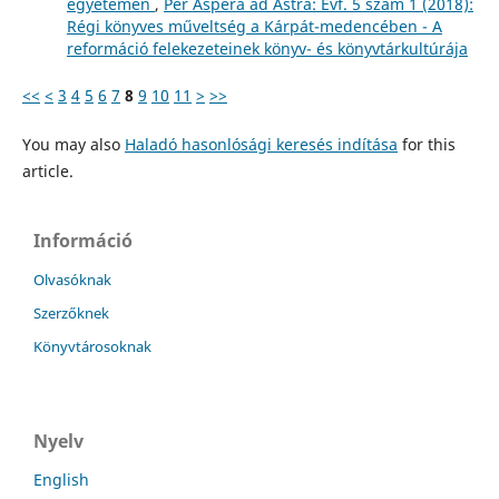
egyetemen
,
Per Aspera ad Astra: Évf. 5 szám 1 (2018):
Régi könyves műveltség a Kárpát-medencében - A
reformáció felekezeteinek könyv- és könyvtárkultúrája
<<
<
3
4
5
6
7
8
9
10
11
>
>>
You may also
Haladó hasonlósági keresés indítása
for this
article.
Információ
Olvasóknak
Szerzőknek
Könyvtárosoknak
Nyelv
English