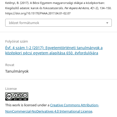
Kelényi, B. (2017). A Bécsi Egyetem magyarországi diákjai a középkorban:
Kiegészítő adatok: karok és fokozatszerzés.
Per Aspera Ad Astra
,
4
(1-2), 134–150.
https://doi.org/10.15170/PAAA.2017.04.01-02.07
Idézet formátumok
Folyóirat szám
Évf. 4 szám 1-2 (2017): Egyetemtörténeti tanulmányok a
középkori pécsi egyetem alapítása 650. évfordulójára
Rovat
Tanulmányok
License
This work is licensed under a
Creative Commons Attribution-
NonCommercial-NoDerivatives 4.0 International License
.