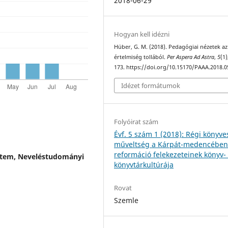
2018-06-29
Hogyan kell idézni
Hüber, G. M. (2018). Pedagógiai nézetek az
értelmiség tollából.
Per Aspera Ad Astra
,
5
(1)
173. https://doi.org/10.15170/PAAA.2018.0
Idézet formátumok
Folyóirat szám
Évf. 5 szám 1 (2018): Régi könyve
műveltség a Kárpát-medencében 
reformáció felekezeteinek könyv-
etem, Neveléstudományi
könyvtárkultúrája
Rovat
Szemle