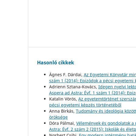
Hasonló cikkek
Ágnes F. Dárdai,
Az Egyetemi Könyvtár mi
szám 1 (2014): Epizódok a pécsi egyetemi 
Adrienn Sztana-Kovács,
Idegen nyelvi le
Aspera ad Astra: Évf. 1 szám 1 (2014): Epi
Katalin Vörös,
Az egyetemtörténet szersz
pécsi egyetemi képzés történetéből
Anna Birkás,
Tudomány és ideológia közöt
öröksége
Dóra Pálmai,
Vélemények és gondolatok a n
Astra: Évf. 2 szám 2 (2015): Iskolák és élet
Norbert Csibi,
Egy modern intézmény hatá