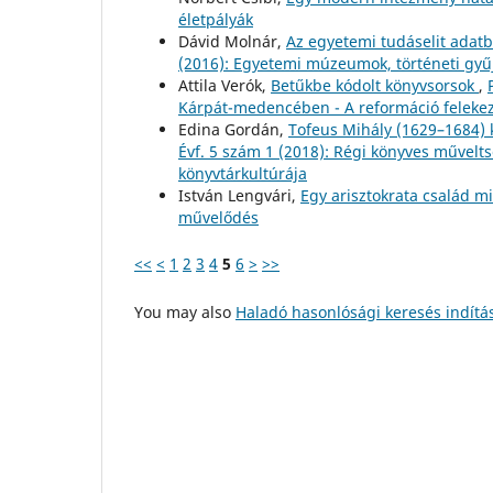
életpályák
Dávid Molnár,
Az egyetemi tudáselit adat
(2016): Egyetemi múzeumok, történeti gy
Attila Verók,
Betűkbe kódolt könyvsorsok
,
Kárpát-medencében - A reformáció felekez
Edina Gordán,
Tofeus Mihály (1629–1684)
Évf. 5 szám 1 (2018): Régi könyves művelt
könyvtárkultúrája
István Lengvári,
Egy arisztokrata család 
művelődés
<<
<
1
2
3
4
5
6
>
>>
You may also
Haladó hasonlósági keresés indítá