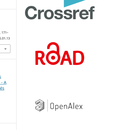
, 171–
5.01.13
s
- A
 és