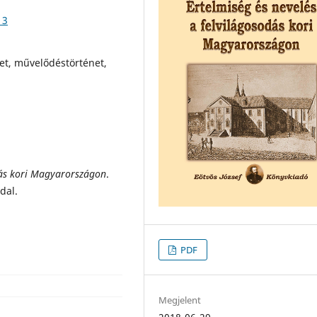
13
net, művelődéstörténet,
dás kori Magyarországon
.
ldal.
PDF
Megjelent