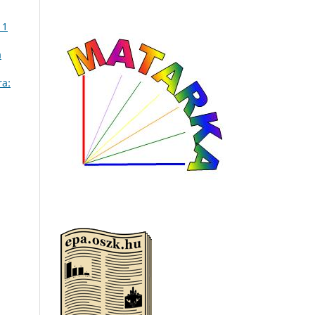
 1
a
ra: