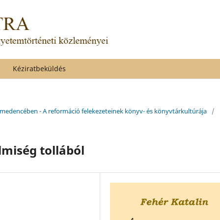
Kéziratbeküldés
-medencében - A reformáció felekezeteinek könyv- és könyvtárkultúrája
/
lmiség tollából