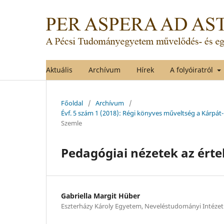
Aktuális
Archívum
Hírek
A folyóiratról
Főoldal
/
Archívum
/
Évf. 5 szám 1 (2018): Régi könyves műveltség a Kárpát
Szemle
Pedagógiai nézetek az érte
Gabriella Margit Hüber
Eszterházy Károly Egyetem, Neveléstudományi Intézet