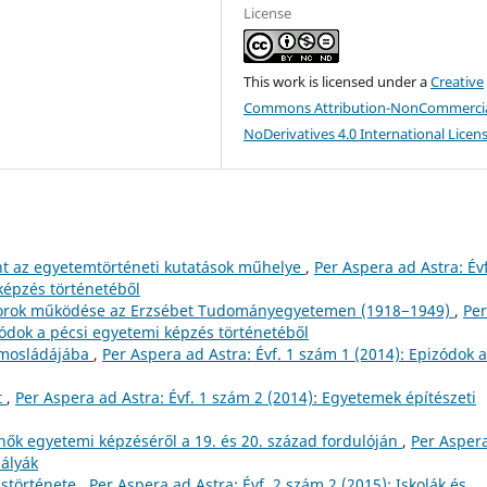
License
This work is licensed under a
Creative
Commons Attribution-NonCommercia
NoDerivatives 4.0 International Licen
nt az egyetemtörténeti kutatások műhelye
,
Per Aspera ad Astra: Évf
képzés történetéből
ktorok működése az Erzsébet Tudományegyetemen (1918−1949)
,
Per
zódok a pécsi egyetemi képzés történetéből
ámosládájába
,
Per Aspera ad Astra: Évf. 1 szám 1 (2014): Epizódok a
t
,
Per Aspera ad Astra: Évf. 1 szám 2 (2014): Egyetemek építészeti
ők egyetemi képzéséről a 19. és 20. század fordulóján
,
Per Asper
pályák
störténete
,
Per Aspera ad Astra: Évf. 2 szám 2 (2015): Iskolák és