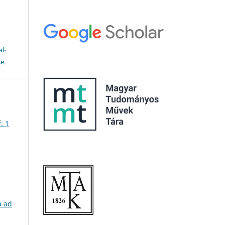
l-
se
.
. 1
a ad