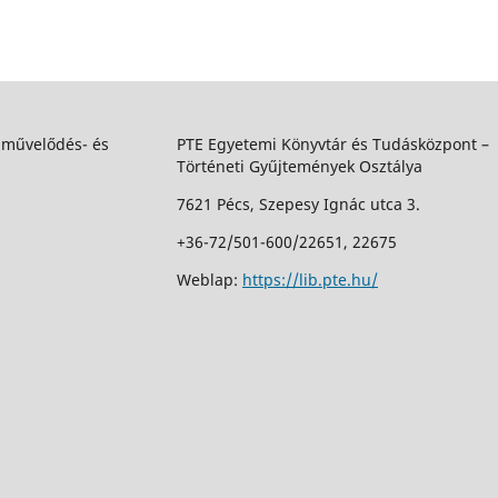
 művelődés- és
PTE Egyetemi Könyvtár és Tudásközpont –
Történeti Gyűjtemények Osztálya
7621 Pécs, Szepesy Ignác utca 3.
+36-72/501-600/22651, 22675
Weblap:
https://lib.pte.hu/