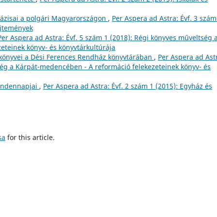
bázisai a polgári Magyarországon
,
Per Aspera ad Astra: Évf. 3 szám
űjtemények
Per Aspera ad Astra: Évf. 5 szám 1 (2018): Régi könyves műveltség 
eteinek könyv- és könyvtárkultúrája
 könyvei a Dési Ferences Rendház könyvtárában
,
Per Aspera ad Ast
ség a Kárpát-medencében - A reformáció felekezeteinek könyv- és
mindennapjai
,
Per Aspera ad Astra: Évf. 2 szám 1 (2015): Egyház és
sa
for this article.