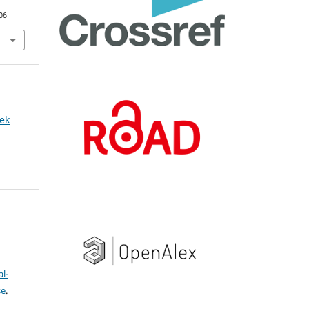
06
ek
l-
se
.