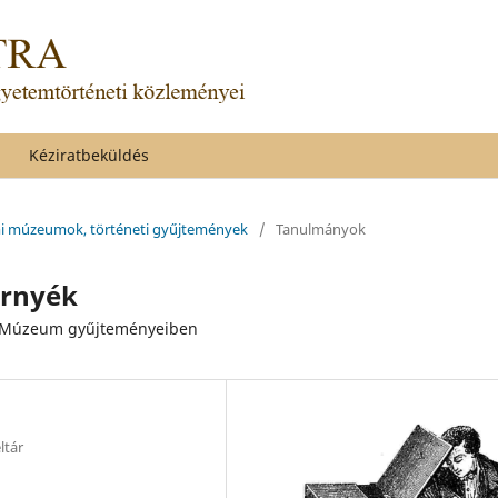
Kéziratbeküldés
emi múzeumok, történeti gyűjtemények
/
Tanulmányok
árnyék
ti Múzeum gyűjteményeiben
ltár