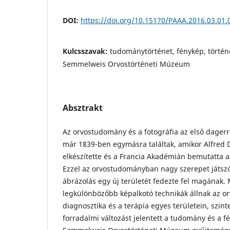
DOI:
https://doi.org/10.15170/PAAA.2016.03.01.
Kulcsszavak:
tudománytörténet, fénykép, történ
Semmelweis Orvostörténeti Múzeum
Absztrakt
Az orvostudomány és a fotográfia az első dagerr
már 1839-ben egymásra találtak, amikor Alfred
elkészítette és a Francia Akadémián bemutatta az
Ezzel az orvostudományban nagy szerepet játszó 
ábrázolás egy új területét fedezte fel magának.
legkülönbözőbb képalkotó technikák állnak az o
diagnosztika és a terápia egyes területein, szin
forradalmi változást jelentett a tudomány és a 