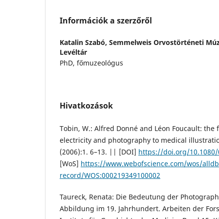
Információk a szerzőről
Katalin Szabó,
Semmelweis Orvostörténeti Mú
Levéltár
PhD, főmuzeológus
Hivatkozások
Tobin, W.: Alfred Donné and Léon Foucault: the fi
electricity and photography to medical illustrat
(2006):1. 6–13. || [DOI]
https://doi.org/10.108
[WoS]
https://www.webofscience.com/wos/alldb/
record/WOS:000219349100002
Taureck, Renata: Die Bedeutung der Photography
Abbildung im 19. Jahrhundert. Arbeiten der For