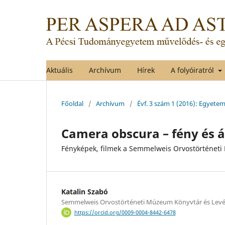
Aktuális
Archívum
Hírek
A folyóiratról
Főoldal
/
Archívum
/
Évf. 3 szám 1 (2016): Egyet
Camera obscura – fény és 
Fényképek, filmek a Semmelweis Orvostörténe
Katalin Szabó
Semmelweis Orvostörténeti Múzeum Könyvtár és Levé
https://orcid.org/0009-0004-8442-6478