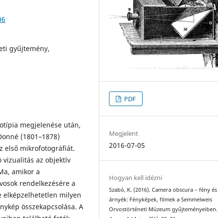
06
eti gyűjtemény,
PDF
otípia megjelenése után,
Megjelent
 Donné (1801–1878)
2016-07-05
 első mikrofotográfiát.
vizualitás az objektív
 Ma, amikor a
Hogyan kell idézni
rvosok rendelkezésére a
Szabó, K. (2016). Camera obscura – fény és
te elképzelhetetlen milyen
árnyék: Fényképek, filmek a Semmelweis
fénykép összekapcsolása. A
Orvostörténeti Múzeum gyűjteményeiben