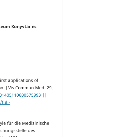
zeum Könyvtár és
rst applications of
ion. J Vis Commun Med. 29.
0/01405110600575993
||
full-
ie für die Medizinische
schungsstelle des