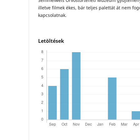
Semmelweis Orvostörténeti Múzeum gyűjteménye
illetve filmek ékes, bár teljes palettát át nem fo
kapcsolatnak.
Letöltések