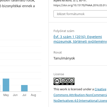
iben található fotók,
Aspera Ad Astra
,
3
(1), 80–91.
gó bizonyítékai ennek a
https://doi.org/10.15170/PAAA.2016.03.01.
Idézet formátumok
Folyóirat szám
Évf. 3 szám 1 (2016): Egyetemi
múzeumok, történeti gyűjtemény
Rovat
Tanulmányok
License
This work is licensed under a
Creative
Commons Attribution-NonCommercia
NoDerivatives 4.0 International Licen