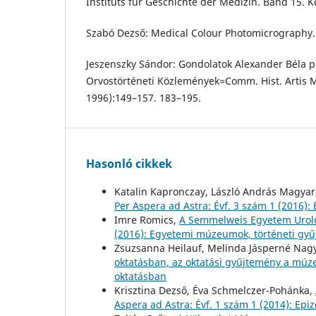
Instituts für Geschichte der Medizin. Band 15. K
Szabó Dezső: Medical Colour Photomicrography.
Jeszenszky Sándor: Gondolatok Alexander Béla pl
Orvostörténeti Közlemények=Comm. Hist. Artis M
1996):149–157. 183–195.
Hasonló cikkek
Katalin Kapronczay, László András Magyar
Per Aspera ad Astra: Évf. 3 szám 1 (2016
Imre Romics,
A Semmelweis Egyetem Uroló
(2016): Egyetemi múzeumok, történeti gy
Zsuzsanna Heilauf, Melinda Jásperné Nagy
oktatásban, az oktatási gyűjtemény a m
oktatásban
Krisztina Dezső, Éva Schmelczer-Pohánka,
Aspera ad Astra: Évf. 1 szám 1 (2014): Epi