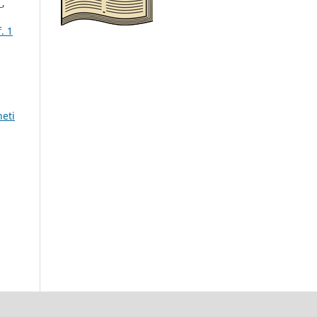
)
,
. 1
eti