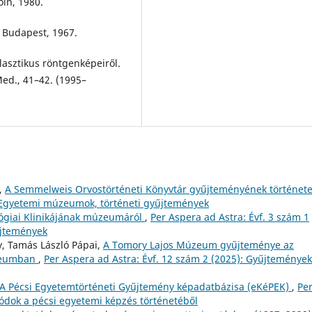
öln, 1980.
 Budapest, 1967.
asztikus röntgenképeiről.
ed., 41–42. (1995–
,
A Semmelweis Orvostörténeti Könyvtár gyűjteményének történet
): Egyetemi múzeumok, történeti gyűjtemények
giai Klinikájának múzeumáról
,
Per Aspera ad Astra: Évf. 3 szám 1
űjtemények
, Tamás László Pápai,
A Tomory Lajos Múzeum gyűjteménye az
úzeumban
,
Per Aspera ad Astra: Évf. 12 szám 2 (2025): Gyűjtemények
A Pécsi Egyetemtörténeti Gyűjtemény képadatbázisa (eKéPEK)
,
Pe
zódok a pécsi egyetemi képzés történetéből