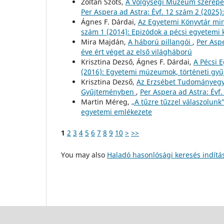
Zoltán Szőts,
A Völgységi Múzeum szerepe 
Per Aspera ad Astra: Évf. 12 szám 2 (2025
Ágnes F. Dárdai,
Az Egyetemi Könyvtár mi
szám 1 (2014): Epizódok a pécsi egyetemi 
Mira Majdán,
A háború pillangói
,
Per Asp
éve ért véget az első világháború
Krisztina Dezső, Ágnes F. Dárdai,
A Pécsi 
(2016): Egyetemi múzeumok, történeti gy
Krisztina Dezső,
Az Erzsébet Tudományegyet
Gyűjteményben
,
Per Aspera ad Astra: Évf
Martin Méreg,
„A tűzre tűzzel válaszolunk
egyetemi emlékezete
1
2
3
4
5
6
7
8
9
10
>
>>
You may also
Haladó hasonlósági keresés indítá