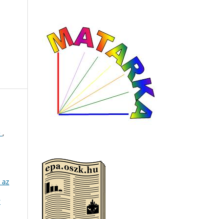
e
,
 az
r