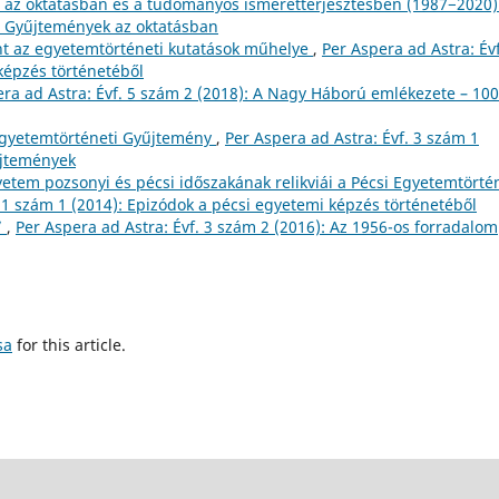
az oktatásban és a tudományos ismeretterjesztésben (1987−2020
): Gyűjtemények az oktatásban
nt az egyetemtörténeti kutatások műhelye
,
Per Aspera ad Astra: Évf
képzés történetéből
era ad Astra: Évf. 5 szám 2 (2018): A Nagy Háború emlékezete – 100
Egyetemtörténeti Gyűjtemény
,
Per Aspera ad Astra: Évf. 3 szám 1
űjtemények
em pozsonyi és pécsi időszakának relikviái a Pécsi Egyetemtörtén
. 1 szám 1 (2014): Epizódok a pécsi egyetemi képzés történetéből
”
,
Per Aspera ad Astra: Évf. 3 szám 2 (2016): Az 1956-os forradalom
sa
for this article.