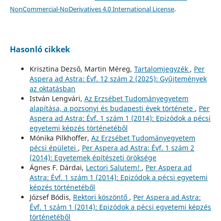
NonCommercial-NoDerivatives 4.0 International License
.
Hasonló cikkek
Krisztina Dezső, Martin Méreg,
Tartalomjegyzék
,
Per
Aspera ad Astra: Évf. 12 szám 2 (2025): Gyűjtemények
az oktatásban
István Lengvári,
Az Erzsébet Tudományegyetem
alapítása, a pozsonyi és budapesti évek története
,
Per
Aspera ad Astra: Évf. 1 szám 1 (2014): Epizódok a pécsi
egyetemi képzés történetéből
Mónika Pilkhoffer,
Az Erzsébet Tudományegyetem
pécsi épületei
,
Per Aspera ad Astra: Évf. 1 szám 2
(2014): Egyetemek építészeti öröksége
Ágnes F. Dárdai,
Lectori Salutem!
,
Per Aspera ad
Astra: Évf. 1 szám 1 (2014): Epizódok a pécsi egyetemi
képzés történetéből
József Bódis,
Rektori köszöntő
,
Per Aspera ad Astra:
Évf. 1 szám 1 (2014): Epizódok a pécsi egyetemi képzés
történetéből