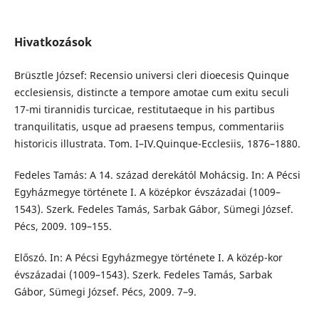
Hivatkozások
Brüsztle József: Recensio universi cleri dioecesis Quinque
ecclesiensis, distincte a tempore amotae cum exitu seculi
17-mi tirannidis turcicae, restitutaeque in his partibus
tranquilitatis, usque ad praesens tempus, commentariis
historicis illustrata. Tom. I–IV.Quinque-Ecclesiis, 1876–1880.
Fedeles Tamás: A 14. század derekától Mohácsig. In: A Pécsi
Egyházmegye története I. A középkor évszázadai (1009–
1543). Szerk. Fedeles Tamás, Sarbak Gábor, Sümegi József.
Pécs, 2009. 109–155.
Előszó. In: A Pécsi Egyházmegye története I. A közép-kor
évszázadai (1009–1543). Szerk. Fedeles Tamás, Sarbak
Gábor, Sümegi József. Pécs, 2009. 7–9.