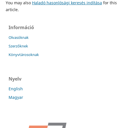
You may also
Haladó hasonlósági keresés indítása
for this
article.
Információ
Olvasóknak
Szerzőknek
Könyvtárosoknak
Nyelv
English
Magyar