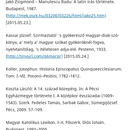
Jakó Zsigmond – Manulescu Radu: A latin írás története.
Budapest, 1987.
(
http://mek.oszk.hu/03200/03226/html/jako25.htm)
[2015.05.23.]
Kassai József: Szirmaztató’ ’s gyökeresző magyar-diak szó-
könyv, a’ mely a’ magyar szókat gyökeröknél-fogva,
nyelvtanítólag, ’s ítéletesen adja-elé. Pestenn, 1933.
(
http://tinyurl.com/q6mprpr)
[2015.05.24.]
Koller, Josephus: Historia Episcopatus Quinqueecclesiarum.
Tom. I–VII. Posonii–Pestini, 1782–1812.
Koszta László: A 14. század közepéig. In: A Pécsi
Egyházmegye története I. A középkor évszázadai (1009–
1543). Szerk. Fedeles Tamás, Sarbak Gábor, SümegiJózsef.
Pécs, 2009. 57–109.
Magyar Katolikus Lexikon. I–X. Főszerk. Diós István.
Budapest, 1993–2005.