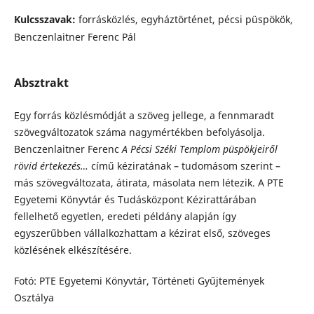
Kulcsszavak:
forrásközlés, egyháztörténet, pécsi püspökök,
Benczenlaitner Ferenc Pál
Absztrakt
Egy forrás közlésmódját a szöveg jellege, a fennmaradt
szövegváltozatok száma nagymértékben befolyásolja.
Benczenlaitner Ferenc
A
Pécsi Széki Templom püspökjeiről
rövid értekezés…
című kéziratának – tudomásom szerint –
más szövegváltozata, átirata, másolata nem létezik. A PTE
Egyetemi Könyvtár és Tudásközpont Kézirattárában
fellelhető egyetlen, eredeti példány alapján így
egyszerűbben vállalkozhattam a kézirat első, szöveges
közlésének elkészítésére.
Fotó: PTE Egyetemi Könyvtár, Történeti Gyűjtemények
Osztálya