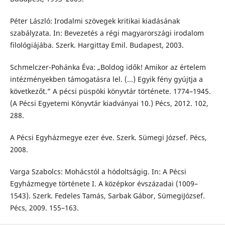
Péter László: Irodalmi szövegek kritikai kiadásának
szabályzata. In: Bevezetés a régi magyarországi irodalom
filológiájába. Szerk. Hargittay Emil. Budapest, 2003.
Schmelczer-Pohánka Éva: „Boldog idők! Amikor az értelem
intézményekben támogatásra lel. (...) Egyik fény gyújtja a
következőt.” A pécsi püspöki könyvtár története. 1774–1945.
(A Pécsi Egyetemi Könyvtár kiadványai 10.) Pécs, 2012. 102,
288.
A Pécsi Egyházmegye ezer éve. Szerk. Sümegi József. Pécs,
2008.
Varga Szabolcs: Mohácstól a hódoltságig. In: A Pécsi
Egyházmegye története I. A középkor évszázadai (1009–
1543). Szerk. Fedeles Tamás, Sarbak Gábor, SümegiJózsef.
Pécs, 2009. 155–163.