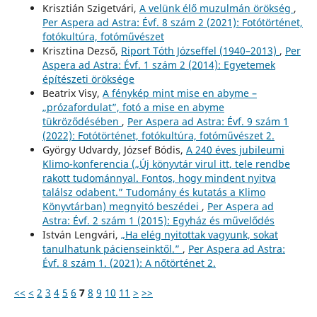
Krisztián Szigetvári,
A velünk élő muzulmán örökség
,
Per Aspera ad Astra: Évf. 8 szám 2 (2021): Fotótörténet,
fotókultúra, fotóművészet
Krisztina Dezső,
Riport Tóth Józseffel (1940–2013)
,
Per
Aspera ad Astra: Évf. 1 szám 2 (2014): Egyetemek
építészeti öröksége
Beatrix Visy,
A fénykép mint mise en abyme –
„prózafordulat”, fotó a mise en abyme
tükröződésében
,
Per Aspera ad Astra: Évf. 9 szám 1
(2022): Fotótörténet, fotókultúra, fotóművészet 2.
György Udvardy, József Bódis,
A 240 éves jubileumi
Klimo-konferencia („Új könyvtár virul itt, tele rendbe
rakott tudománnyal. Fontos, hogy mindent nyitva
találsz odabent.” Tudomány és kutatás a Klimo
Könyvtárban) megnyitó beszédei
,
Per Aspera ad
Astra: Évf. 2 szám 1 (2015): Egyház és művelődés
István Lengvári,
„Ha elég nyitottak vagyunk, sokat
tanulhatunk pácienseinktől.”
,
Per Aspera ad Astra:
Évf. 8 szám 1. (2021): A nőtörténet 2.
<<
<
2
3
4
5
6
7
8
9
10
11
>
>>