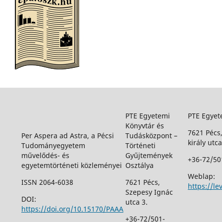
PTE Egyetemi
PTE Egyet
Könyvtár és
7621 Pécs
Per Aspera ad Astra, a Pécsi
Tudásközpont –
király utca
Tudományegyetem
Történeti
művelődés- és
Gyűjtemények
+36-72/50
egyetemtörténeti közleményei
Osztálya
Weblap:
ISSN 2064-6038
7621 Pécs,
https://le
Szepesy Ignác
DOI:
utca 3.
https://doi.org/10.15170/PAAA
+36-72/501-