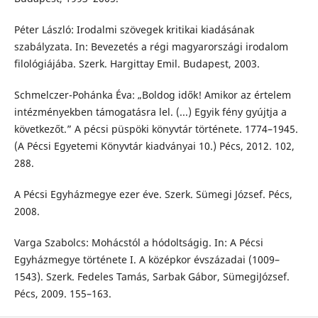
Péter László: Irodalmi szövegek kritikai kiadásának
szabályzata. In: Bevezetés a régi magyarországi irodalom
filológiájába. Szerk. Hargittay Emil. Budapest, 2003.
Schmelczer-Pohánka Éva: „Boldog idők! Amikor az értelem
intézményekben támogatásra lel. (...) Egyik fény gyújtja a
következőt.” A pécsi püspöki könyvtár története. 1774–1945.
(A Pécsi Egyetemi Könyvtár kiadványai 10.) Pécs, 2012. 102,
288.
A Pécsi Egyházmegye ezer éve. Szerk. Sümegi József. Pécs,
2008.
Varga Szabolcs: Mohácstól a hódoltságig. In: A Pécsi
Egyházmegye története I. A középkor évszázadai (1009–
1543). Szerk. Fedeles Tamás, Sarbak Gábor, SümegiJózsef.
Pécs, 2009. 155–163.