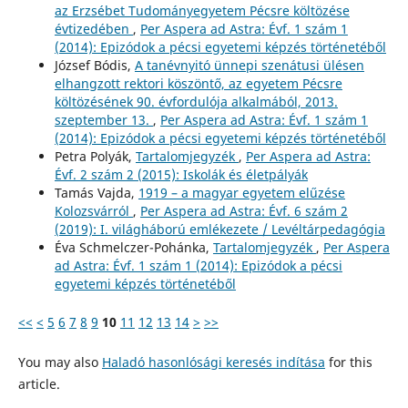
az Erzsébet Tudományegyetem Pécsre költözése
évtizedében
,
Per Aspera ad Astra: Évf. 1 szám 1
(2014): Epizódok a pécsi egyetemi képzés történetéből
József Bódis,
A tanévnyitó ünnepi szenátusi ülésen
elhangzott rektori köszöntő, az egyetem Pécsre
költözésének 90. évfordulója alkalmából, 2013.
szeptember 13.
,
Per Aspera ad Astra: Évf. 1 szám 1
(2014): Epizódok a pécsi egyetemi képzés történetéből
Petra Polyák,
Tartalomjegyzék
,
Per Aspera ad Astra:
Évf. 2 szám 2 (2015): Iskolák és életpályák
Tamás Vajda,
1919 – a magyar egyetem elűzése
Kolozsvárról
,
Per Aspera ad Astra: Évf. 6 szám 2
(2019): I. világháború emlékezete / Levéltárpedagógia
Éva Schmelczer-Pohánka,
Tartalomjegyzék
,
Per Aspera
ad Astra: Évf. 1 szám 1 (2014): Epizódok a pécsi
egyetemi képzés történetéből
<<
<
5
6
7
8
9
10
11
12
13
14
>
>>
You may also
Haladó hasonlósági keresés indítása
for this
article.