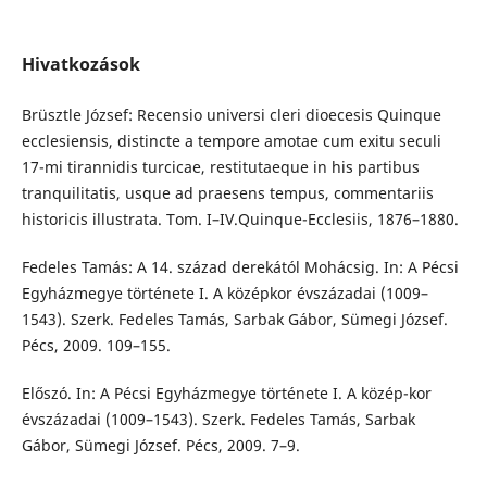
Hivatkozások
Brüsztle József: Recensio universi cleri dioecesis Quinque
ecclesiensis, distincte a tempore amotae cum exitu seculi
17-mi tirannidis turcicae, restitutaeque in his partibus
tranquilitatis, usque ad praesens tempus, commentariis
historicis illustrata. Tom. I–IV.Quinque-Ecclesiis, 1876–1880.
Fedeles Tamás: A 14. század derekától Mohácsig. In: A Pécsi
Egyházmegye története I. A középkor évszázadai (1009–
1543). Szerk. Fedeles Tamás, Sarbak Gábor, Sümegi József.
Pécs, 2009. 109–155.
Előszó. In: A Pécsi Egyházmegye története I. A közép-kor
évszázadai (1009–1543). Szerk. Fedeles Tamás, Sarbak
Gábor, Sümegi József. Pécs, 2009. 7–9.