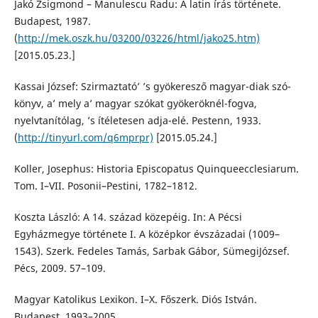
Jakó Zsigmond – Manulescu Radu: A latin írás története.
Budapest, 1987.
(
http://mek.oszk.hu/03200/03226/html/jako25.htm)
[2015.05.23.]
Kassai József: Szirmaztató’ ’s gyökeresző magyar-diak szó-
könyv, a’ mely a’ magyar szókat gyökeröknél-fogva,
nyelvtanítólag, ’s ítéletesen adja-elé. Pestenn, 1933.
(
http://tinyurl.com/q6mprpr)
[2015.05.24.]
Koller, Josephus: Historia Episcopatus Quinqueecclesiarum.
Tom. I–VII. Posonii–Pestini, 1782–1812.
Koszta László: A 14. század közepéig. In: A Pécsi
Egyházmegye története I. A középkor évszázadai (1009–
1543). Szerk. Fedeles Tamás, Sarbak Gábor, SümegiJózsef.
Pécs, 2009. 57–109.
Magyar Katolikus Lexikon. I–X. Főszerk. Diós István.
Budapest, 1993–2005.