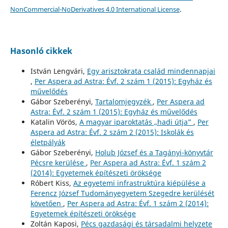
NonCommercial-NoDerivatives 4.0 International License
.
Hasonló cikkek
István Lengvári,
Egy arisztokrata család mindennapjai
,
Per Aspera ad Astra: Évf. 2 szám 1 (2015): Egyház és
művelődés
Gábor Szeberényi,
Tartalomjegyzék
,
Per Aspera ad
Astra: Évf. 2 szám 1 (2015): Egyház és művelődés
Katalin Vörös,
A magyar iparoktatás „hadi útja”
,
Per
Aspera ad Astra: Évf. 2 szám 2 (2015): Iskolák és
életpályák
Gábor Szeberényi,
Holub József és a Tagányi-könyvtár
Pécsre kerülése
,
Per Aspera ad Astra: Évf. 1 szám 2
(2014): Egyetemek építészeti öröksége
Róbert Kiss,
Az egyetemi infrastruktúra kiépülése a
Ferencz József Tudományegyetem Szegedre kerülését
követően
,
Per Aspera ad Astra: Évf. 1 szám 2 (2014):
Egyetemek építészeti öröksége
Zoltán Kaposi,
Pécs gazdasági és társadalmi helyzete