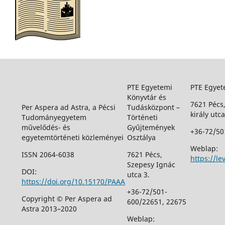
PTE Egyetemi
PTE Egyet
Könyvtár és
7621 Pécs
Per Aspera ad Astra, a Pécsi
Tudásközpont –
király utca
Tudományegyetem
Történeti
művelődés- és
Gyűjtemények
+36-72/50
egyetemtörténeti közleményei
Osztálya
Weblap:
ISSN 2064-6038
7621 Pécs,
https://le
Szepesy Ignác
DOI:
utca 3.
https://doi.org/10.15170/PAAA
+36-72/501-
Copyright © Per Aspera ad
600/22651, 22675
Astra 2013–2020
Weblap: