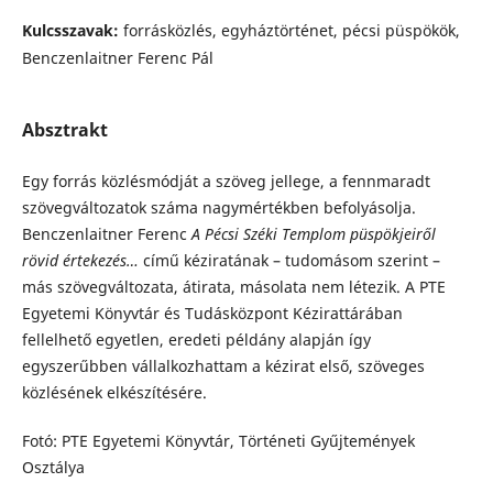
Kulcsszavak:
forrásközlés, egyháztörténet, pécsi püspökök,
Benczenlaitner Ferenc Pál
Absztrakt
Egy forrás közlésmódját a szöveg jellege, a fennmaradt
szövegváltozatok száma nagymértékben befolyásolja.
Benczenlaitner Ferenc
A
Pécsi Széki Templom püspökjeiről
rövid értekezés…
című kéziratának – tudomásom szerint –
más szövegváltozata, átirata, másolata nem létezik. A PTE
Egyetemi Könyvtár és Tudásközpont Kézirattárában
fellelhető egyetlen, eredeti példány alapján így
egyszerűbben vállalkozhattam a kézirat első, szöveges
közlésének elkészítésére.
Fotó: PTE Egyetemi Könyvtár, Történeti Gyűjtemények
Osztálya