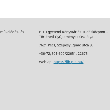
 művelődés- és
PTE Egyetemi Könyvtár és Tudásközpont –
Történeti Gyűjtemények Osztálya
7621 Pécs, Szepesy Ignác utca 3.
+36-72/501-600/22651, 22675
Weblap:
https://lib.pte.hu/