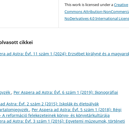
This work is licensed under a
Creative
Commons Attribution-NonCommercia
NoDerivatives 4.0 International Licen
lvasott cikkei
ra ad Astra: Évf. 11 szám 1 (2024): Erzsébet királyné és a magyaro
egyzék
,
Per Aspera ad Astra: Évf. 6 szám 1 (2019): Ikonográfiai
ad Astra: Évf. 2 szám 2 (2015): Iskolák és életpályák
artalomjegyzék
,
Per Aspera ad Astra: Évf. 5 szám 1 (2018): Régi
A reformáció felekezeteinek könyv- és könyvtárkultúrája
era ad Astra: Évf. 3 szám 1 (2016): Egyetemi múzeumok, történeti