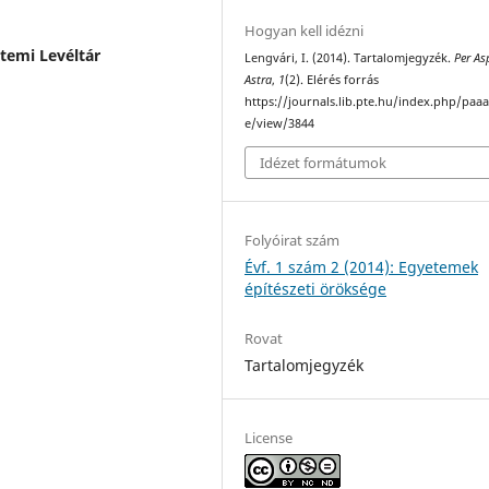
Hogyan kell idézni
emi Levéltár
Lengvári, I. (2014). Tartalomjegyzék.
Per As
Astra
,
1
(2). Elérés forrás
https://journals.lib.pte.hu/index.php/paaa/
e/view/3844
Idézet formátumok
Folyóirat szám
Évf. 1 szám 2 (2014): Egyetemek
építészeti öröksége
Rovat
Tartalomjegyzék
License