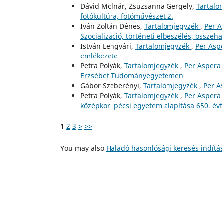
Dávid Molnár, Zsuzsanna Gergely,
Tartal
fotókultúra, fotóművészet 2.
Iván Zoltán Dénes,
Tartalomjegyzék
,
Per A
Szocializáció, történeti elbeszélés, összeha
István Lengvári,
Tartalomjegyzék
,
Per Asp
emlékezete
Petra Polyák,
Tartalomjegyzék
,
Per Aspera 
Erzsébet Tudományegyetemen
Gábor Szeberényi,
Tartalomjegyzék
,
Per A
Petra Polyák,
Tartalomjegyzék
,
Per Aspera 
középkori pécsi egyetem alapítása 650. év
1
2
3
>
>>
You may also
Haladó hasonlósági keresés indítá