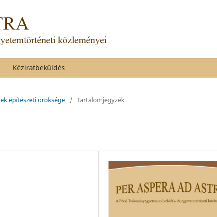
Kéziratbeküldés
mek építészeti öröksége
/
Tartalomjegyzék