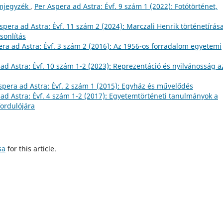
omjegyzék
,
Per Aspera ad Astra: Évf. 9 szám 1 (2022): Fotótörténet,
spera ad Astra: Évf. 11 szám 2 (2024): Marczali Henrik történetírása
sonlítás
era ad Astra: Évf. 3 szám 2 (2016): Az 1956-os forradalom egyetemi
ad Astra: Évf. 10 szám 1-2 (2023): Reprezentáció és nyilvánosság a
spera ad Astra: Évf. 2 szám 1 (2015): Egyház és művelődés
ad Astra: Évf. 4 szám 1-2 (2017): Egyetemtörténeti tanulmányok a
fordulójára
sa
for this article.