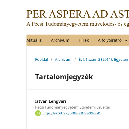
Aktuális
Archívum
Hírek
A folyóiratról
Főoldal
/
Archívum
/
Évf. 1 szám 2 (2014): Egyete
Tartalomjegyzék
István Lengvári
Pécsi Tudományegyetem Egyetemi Levéltár
https://orcid.org/0009-0007-0299-3041