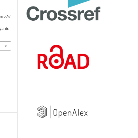
pera Ad
articl