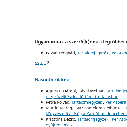
Ugyanannak a szerző(k)nek a legtöbbet o
István Lengvári,
Tartalomjegyzék
,
Per Aspe
<<
<
1
2
Hasonló cikkek
Ágnes F. Dárdai, Dávid Molnár,
Tartalomj
megközelítések a történeti kutatásban
Petra Polyák,
Tartalomjegyzék
,
Per Aspera 
Martin Méreg, Éva Schmelczer-Pohánka,
T
könyves műveltség a Kárpát-medencében - 
Krisztina Dezső,
Tartalomjegyzék
,
Per Asp
gyűjtemények