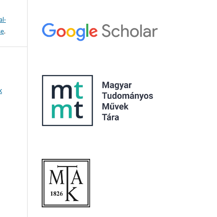
l-
se
.
k