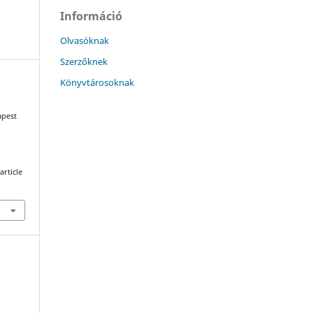
Információ
Olvasóknak
Szerzőknek
Könyvtárosoknak
apest
article