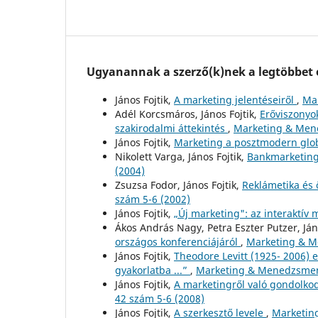
Ugyanannak a szerző(k)nek a legtöbbet o
János Fojtik,
A marketing jelentéseiről
,
Mar
Adél Korcsmáros, János Fojtik,
Erőviszonyo
szakirodalmi áttekintés
,
Marketing & Mene
János Fojtik,
Marketing a posztmodern glo
Nikolett Varga, János Fojtik,
Bankmarketing 
(2004)
Zsuzsa Fodor, János Fojtik,
Reklámetika és
szám 5-6 (2002)
János Fojtik,
„Új marketing": az interaktív 
Ákos András Nagy, Petra Eszter Putzer, Ján
országos konferenciájáról
,
Marketing & M
János Fojtik,
Theodore Levitt (1925- 2006) e
gyakorlatba ...”
,
Marketing & Menedzsment
János Fojtik,
A marketingről való gondolko
42 szám 5-6 (2008)
János Fojtik,
A szerkesztő levele
,
Marketing