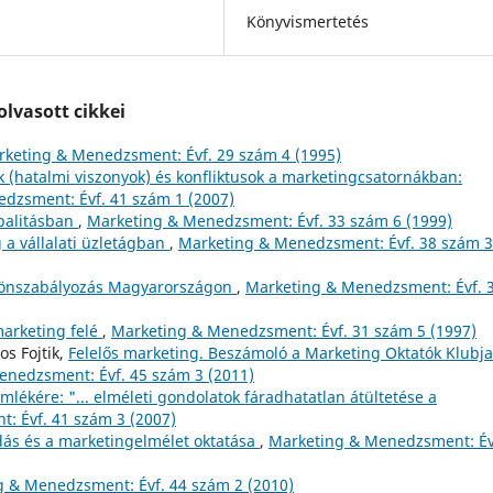
Könyvismertetés
lvasott cikkei
keting & Menedzsment: Évf. 29 szám 4 (1995)
k (hatalmi viszonyok) és konfliktusok a marketingcsatornákban:
dzsment: Évf. 41 szám 1 (2007)
balitásban
,
Marketing & Menedzsment: Évf. 33 szám 6 (1999)
a vállalati üzletágban
,
Marketing & Menedzsment: Évf. 38 szám 3
 önszabályozás Magyarországon
,
Marketing & Menedzsment: Évf. 
marketing felé
,
Marketing & Menedzsment: Évf. 31 szám 5 (1997)
os Fojtik,
Felelős marketing. Beszámoló a Marketing Oktatók Klubja
enedzsment: Évf. 45 szám 3 (2011)
mlékére: "... elméleti gondolatok fáradhatatlan átültetése a
: Évf. 41 szám 3 (2007)
dás és a marketingelmélet oktatása
,
Marketing & Menedzsment: Év
 & Menedzsment: Évf. 44 szám 2 (2010)