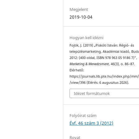
Megjelent
2019-10-04
Hogyan kell idézni
Fojtik, J. (2019) „Piskóti István: Régió- és
településmarketing, Akadémiai kiadó, Bud
2012: (400 oldal, ISBN 978 963 05 9186 7)”,
Marketing & Menedzsment
, 46(3), o. 86–87.
Elérhető:
https://journals.lib.pte.hu/index.php/mm/
/view/396 (Elérés: 6 augusztus 2026).
Idézet formátumok
Folyóirat szám
Évf. 46 szám 3 (2012)
Rovat