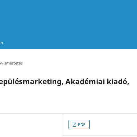
um
vismertetés
településmarketing, Akadémiai kiadó,
PDF