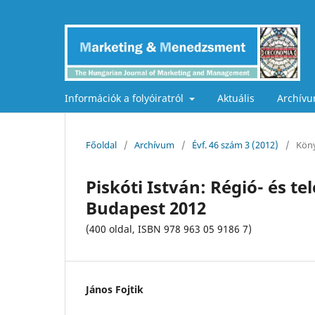
Információk a folyóiratról
Aktuális
Archív
Főoldal
/
Archívum
/
Évf. 46 szám 3 (2012)
/
Köny
Piskóti István: Régió- és 
Budapest 2012
(400 oldal, ISBN 978 963 05 9186 7)
János Fojtik