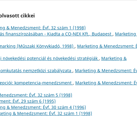
lvasott cikkei
ng & Menedzsment: Évf. 32 szám 1 (1998)
zás finanszírozásában - Kiadta a CO-NEX Kft., Budapest
,
Marketing
hmarking (Műszaki Könyvkiadó, 1998)
,
Marketing & Menedzsment: É
i növekedési potenciál és növekedési stratégiák
,
Marketing &
lomkutatás nemzetközi szabályzata
,
Marketing & Menedzsment: Év
oncepciói: kompetencia-menedzsment
,
Marketing & Menedzsment: Év
enedzsment: Évf. 32 szám 5 (1998)
ent: Évf. 29 szám 6 (1995)
ng & Menedzsment: Évf. 30 szám 4 (1996)
eting & Menedzsment: Évf. 32 szám 1 (1998)