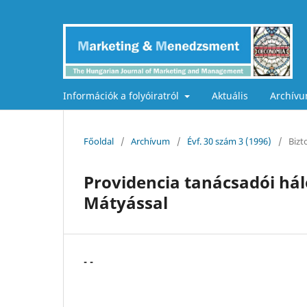
Információk a folyóiratról
Aktuális
Archív
Főoldal
/
Archívum
/
Évf. 30 szám 3 (1996)
/
Bizt
Providencia tanácsadói háló
Mátyással
- -