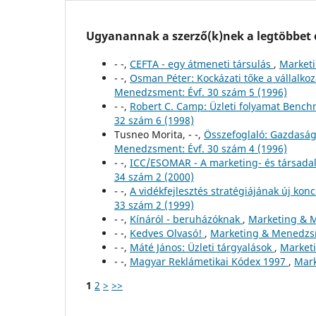
Ugyanannak a szerző(k)nek a legtöbbet o
- -,
CEFTA - egy átmeneti társulás
,
Marketi
- -,
Osman Péter: Kockázati tőke a vállalko
Menedzsment: Évf. 30 szám 5 (1996)
- -,
Robert C. Camp: Üzleti folyamat Benc
32 szám 6 (1998)
Tusneo Morita, - -,
Összefoglaló: Gazdaság
Menedzsment: Évf. 30 szám 4 (1996)
- -,
ICC/ESOMAR - A marketing- és társada
34 szám 2 (2000)
- -,
A vidékfejlesztés stratégiájának új k
33 szám 2 (1999)
- -,
Kínáról - beruházóknak
,
Marketing & M
- -,
Kedves Olvasó!
,
Marketing & Menedzsm
- -,
Máté János: Üzleti tárgyalások
,
Marketi
- -,
Magyar Reklámetikai Kódex 1997
,
Mark
1
2
>
>>