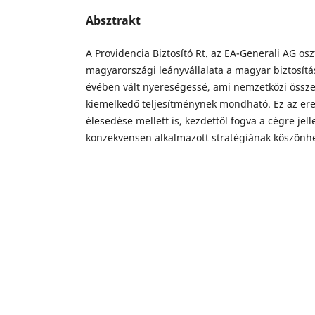
Absztrakt
A Providencia Biztosító Rt. az EA-Generali AG osz
magyarországi leányvállalata a magyar biztosít
évében vált nyereségessé, ami nemzetközi össze
kiemelkedő teljesítménynek mondható. Ez az ere
élesedése mellett is, kezdettől fogva a cégre jel
konzekvensen alkalmazott stratégiának köszönhe