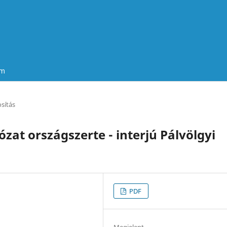
um
osítás
zat országszerte - interjú Pálvölgyi
PDF
Megjelent