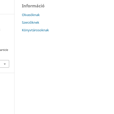
Információ
Olvasóknak
Szerzőknek
Könyvtárosoknak
t
,
article