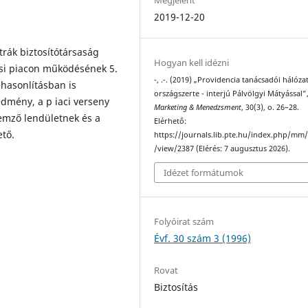
2019-12-20
trák biztosítótársaság
Hogyan kell idézni
ási piacon működésének 5.
-, .-. (2019) „Providencia tanácsadói hálóza
hasonlításban is
országszerte - interjú Pálvölgyi Mátyással”
dmény, a p iaci verseny
Marketing & Menedzsment
, 30(3), o. 26–28.
lemző lendületnek és a
Elérhető:
tő.
https://journals.lib.pte.hu/index.php/mm/
/view/2387 (Elérés: 7 augusztus 2026).
Idézet formátumok
Folyóirat szám
Évf. 30 szám 3 (1996)
Rovat
Biztosítás