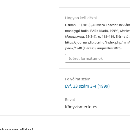
Hogyan kell idézni
Osman, P. (2019) „Oliviero Toscani: Reklám
mosolygó hulla. PARK Kiadó, 1999”,
Market
Menedzsment
, 33(3-4), o. 118–119. Elérhető:
https://journals.lib.pte.hu/index.php/mm/
/view/1948 (Elérés: 8 augusztus 2026).
Idézet formátumok
Folyóirat szám
Évf. 33 szám 3-4 (1999)
Rovat
Könyvismertetés