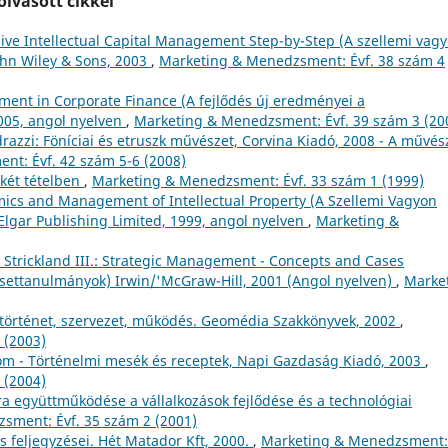
lvasott cikkei
ve Intellectual Capital Management Step-by-Step (A szellemi vag
ohn Wiley & Sons, 2003
,
Marketing & Menedzsment: Évf. 38 szám 4
pment in Corporate Finance (A fejlődés új eredményei a
2005, angol nyelven
,
Marketing & Menedzsment: Évf. 39 szám 3 (20
drazzi: Föníciai és etruszk művészet, Corvina Kiadó, 2008 - A művés
t: Évf. 42 szám 5-6 (2008)
két tételben
,
Marketing & Menedzsment: Évf. 33 szám 1 (1999)
ics and Management of Intellectual Property (A Szellemi Vagyon
lgar Publishing Limited, 1999, angol nyelven
,
Marketing &
J. Strickland III.: Strategic Management - Concepts and Cases
esettanulmányok) Irwin/'McGraw-Hill, 2001 (Angol nyelven)
,
Marke
 történet, szervezet, működés. Geomédia Szakkönyvek, 2002
,
 (2003)
alom - Történelmi mesék és receptek, Napi Gazdaság Kiadó, 2003
,
 (2004)
a együttműködése a vállalkozások fejlődése és a technológiai
sment: Évf. 35 szám 2 (2001)
s feljegyzései. Hét Matador Kft, 2000.
,
Marketing & Menedzsment: