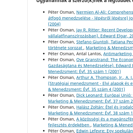
Ugyanannak a szerző(k)nek a legtöbbet o
Péter Osman,
Nermien Al-Ali: Comprehensi
átfogó menedzselése - lépésről lépésre) J
(2004)
Péter Osman,
Jay R. Ritter: Recent Develo
vállalatfinanszírozásban). Edward Elgar, 
Péter Osman,
Stefano Giuntoli, Tatiana Pe
története sorozat
,
Marketing & Menedzsmen
Péter Osman, Antal Lantos,
Antimarketing 
Péter Osman,
Ove Granstrand: The Econom
Gazdaságtana és Menedzselése). Edward E
Menedzsment: Évf. 35 szám 1 (2001)
Péter Osman,
Arthur A. Thompson, Jr., A. 
(Stratégiai menedzsment - Elvi alapok és 
& Menedzsment: Évf. 35 szám 4 (2001)
Péter Osman,
Dick Leonard: Európai Unió:
Marketing & Menedzsment: Évf. 37 szám 2
Péter Osman,
Halász Zoltán: Étel és irod
Marketing & Menedzsment: Évf. 38 szám 1
Péter Osman,
A közösségi és a magánszfér
fejlesztés érdekében
,
Marketing & Menedz
Péter Osman,
Edwin Lefevre: Egy spekulán