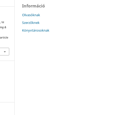
Információ
Olvasóknak
Szerzőknek
, te
ing &
Könyvtárosoknak
article