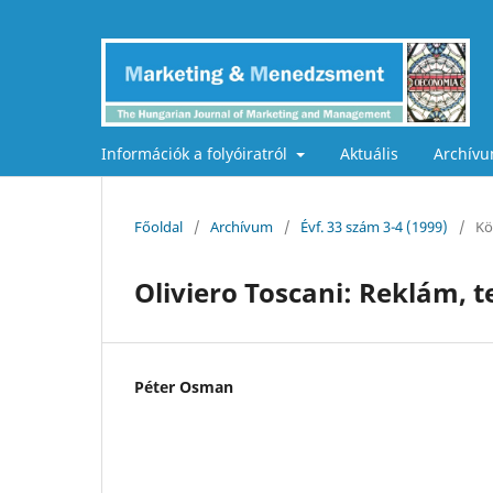
Információk a folyóiratról
Aktuális
Archív
Főoldal
/
Archívum
/
Évf. 33 szám 3-4 (1999)
/
Kö
Oliviero Toscani: Reklám, 
Péter Osman