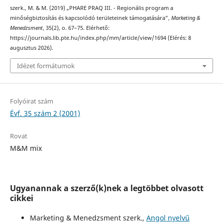
szerk., M. & M. (2019) „PHARE PRAQ III. - Regionális program a
minőségbiztosítás és kapcsolódó területeinek támogatására”,
Marketing &
Menedzsment
, 35(2), o. 67–75. Elérhető:
https://journals.lib.pte.hu/index.php/mm/article/view/1694 (Elérés: 8
augusztus 2026).
Idézet formátumok
Folyóirat szám
Évf. 35 szám 2 (2001)
Rovat
M&M mix
Ugyanannak a szerző(k)nek a legtöbbet olvasott
cikkei
Marketing & Menedzsment szerk.,
Angol nyelvű