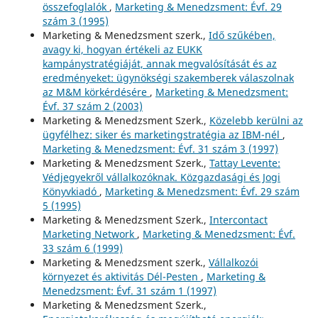
összefoglalók
,
Marketing & Menedzsment: Évf. 29
szám 3 (1995)
Marketing & Menedzsment szerk.,
Idő szűkében,
avagy ki, hogyan értékeli az EUKK
kampánystratégiáját, annak megvalósítását és az
eredményeket: ügynökségi szakemberek válaszolnak
az M&M körkérdésére
,
Marketing & Menedzsment:
Évf. 37 szám 2 (2003)
Marketing & Menedzsment Szerk.,
Közelebb kerülni az
ügyfélhez: siker és marketingstratégia az IBM-nél
,
Marketing & Menedzsment: Évf. 31 szám 3 (1997)
Marketing & Menedzsment Szerk.,
Tattay Levente:
Védjegyekről vállalkozóknak. Közgazdasági és Jogi
Könyvkiadó
,
Marketing & Menedzsment: Évf. 29 szám
5 (1995)
Marketing & Menedzsment Szerk.,
Intercontact
Marketing Network
,
Marketing & Menedzsment: Évf.
33 szám 6 (1999)
Marketing & Menedzsment szerk.,
Vállalkozói
környezet és aktivitás Dél-Pesten
,
Marketing &
Menedzsment: Évf. 31 szám 1 (1997)
Marketing & Menedzsment Szerk.,