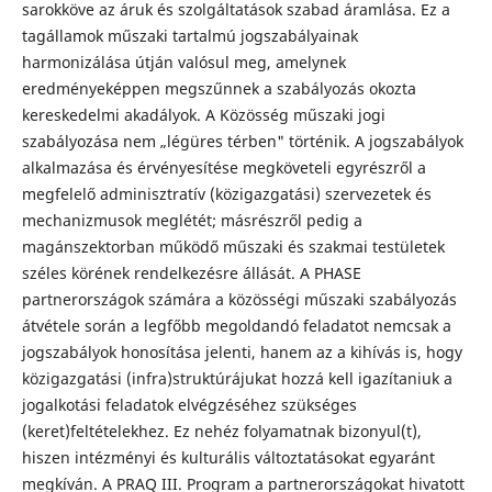
sarokköve az áruk és szolgáltatások szabad áramlása. Ez a
tagállamok műszaki tartalmú jogszabályainak
harmonizálása útján valósul meg, amelynek
eredményeképpen megszűnnek a szabályozás okozta
kereskedelmi akadályok. A Közösség műszaki jogi
szabályozása nem „légüres térben" történik. A jogszabályok
alkalmazása és érvényesítése megköveteli egyrészről a
megfelelő adminisztratív (közigazgatási) szervezetek és
mechanizmusok meglétét; másrészről pedig a
magánszektorban működő műszaki és szakmai testületek
széles körének rendelkezésre állását. A PHASE
partnerországok számára a közösségi műszaki szabályozás
átvétele során a legfőbb megoldandó feladatot nemcsak a
jogszabályok honosítása jelenti, hanem az a kihívás is, hogy
közigazgatási (infra)struktúrájukat hozzá kell igazítaniuk a
jogalkotási feladatok elvégzéséhez szükséges
(keret)feltételekhez. Ez nehéz folyamatnak bizonyul(t),
hiszen intézményi és kulturális változtatásokat egyaránt
megkíván. A PRAQ III. Program a partnerországokat hivatott