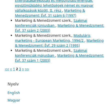
Energiatakarékosság és megújítható energiák:
együttműködési lehetőségek német és magyar
vállalkozások között, II. rész
,
Marketing &
Menedzsment: Évf. 31 szám 6 (1997)
Marketing & Menedzsment szerk.,
Szakmai
konferenciák júniusban
,
Marketing & Menedzsment:
Évf. 37 szám 2 (2003)
Marketing & Menedzsment szerk.,
Moduláris
marketing - European Marketing, 1994/2
,
Marketing
& Menedzsment: Évf. 29 szám 2 (1995)
Marketing & Menedzsment szerk.,
Szakmai
konferenciák májusban
,
Marketing & Menedzsment:
Évf. 37 szám 1 (2003)
<<
<
1
2
3
>
>>
Nyelv
English
Magyar