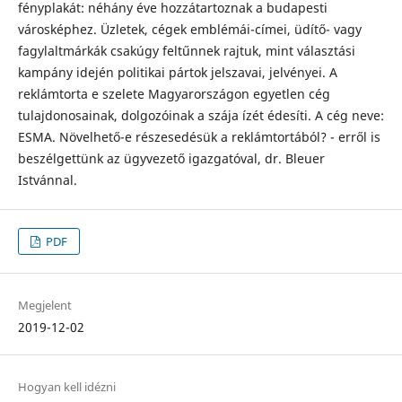
fényplakát: néhány éve hozzátartoznak a budapesti
városképhez. Üzletek, cégek emblémái-címei, üdítő- vagy
fagylaltmárkák csakúgy feltűnnek rajtuk, mint választási
kampány idején politikai pártok jelszavai, jelvényei. A
reklámtorta e szelete Magyarországon egyetlen cég
tulajdonosainak, dolgozóinak a szája ízét édesíti. A cég neve:
ESMA. Növelhető-e részesedésük a reklámtortából? - erről is
beszélgettünk az ügyvezető igazgatóval, dr. Bleuer
Istvánnal.
PDF
Megjelent
2019-12-02
Hogyan kell idézni