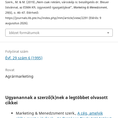
Szerk., M. & M. (2019) „Nem csak reklám, városkép is: beszélgetés dr. Bleuer
Istvánnal, az ESMA Kft. ügyvezető igazgatójával”,
Marketing & Menedzsment
,
29(6), o. 46–47. Elérhető:
https://journals.lib.pte.hu/index.php/mm/article/view/2291 (Elérés: 9
augusztus 2026).
Idézet formátumok
Folyóirat szám
Évf. 29 szám 6 (1995)
Rovat
Agrármarketing
Ugyanannak a szerző(k)nek a legtöbbet olvasott
cikkei
Marketing & Menedzsment szerk.,
A cég, amelyik