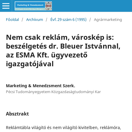
Főoldal
/
Archívum
/
Évf. 29 szám 6 (1995)
/
Agrármarketing
Nem csak reklám, városkép is:
beszélgetés dr. Bleuer Istvánnal,
az ESMA Kft. ügyvezető
igazgatójával
Marketing & Menedzsment Szerk.
Pécsi Tudományegyetem Közgazdaságtudományi Kar
Absztrakt
Reklámtábla világító és nem világító kivitelben, reklámóra,