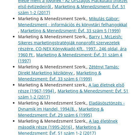
elébe ment a jövőnek - Az Országos Piackutató Intézet
első évtizedeiről
,
Marketing & Menedzsment: Évf. 51
szám 1-2 (2017)
Marketing & Menedzsment Szerk.,
Mikulás Gábor:
Menedzsment - információs és könyvtári felhangokkal
,
Marketing & Menedzsment: Évf. 33 szám 5 (1999)
Marketing & Menedzsment Szerk.,
Barry J. McLeish:
Sikeres marketingstratégiák nonprofit szervezetek
részére. CO-NEX Könyvkiadó Kft., 1997., 246 oldal, ára
1960 Ft
,
Marketing & Menedzsment: Évf. 31 szám 4
(1997)
Marketing & Menedzsment Szerk.,
Zétényi Tamás:
Direkt Marketing kézikönyv
,
Marketing &
Menedzsment: Évf. 33 szám 6 (1999)
Marketing & Menedzsment szerk.,
A lap életnek első
része (1967-1994)
,
Marketing & Menedzsment: Évf. 51
szám 1-2 (2017)
Marketing & Menedzsment Szerk.,
Eladásösztönzés -
Dynamik im Handel, 1994/8.
,
Marketing &
Menedzsment: Évf. 29 szám 6 (1995)
Marketing & Menedzsment Szerk.,
A lap életének
második része (1995-2016)
,
Marketing &
Menedzsment: Évf. 51 szám 1-2 (2017)