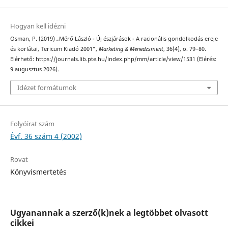
Hogyan kell idézni
Osman, P. (2019) „Mérő László - Új észjárások - A racionális gondolkodás ereje
és korlátai, Tericum Kiadó 2001”,
Marketing & Menedzsment
, 36(4), o. 79–80.
Elérhető: https://journals.lib.pte.hu/index.php/mm/article/view/1531 (Elérés:
9 augusztus 2026).
Idézet formátumok
Folyóirat szám
Évf. 36 szám 4 (2002)
Rovat
Könyvismertetés
Ugyanannak a szerző(k)nek a legtöbbet olvasott
cikkei