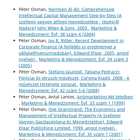
Péter Osman,
Nermien Al-Ali: Comprehensive
Intellectual Capital Management Step-by-Step (A
szellemi vagyon átfogó menedzselése - lépésről
lépésre) John Wiley & Sons, 2003
,
Marketing &
Menedzsment: Évf. 38 szám 4 (2004)
Péter Osman,
Jay R. Ritter: Recent Development in
Corporate Finance (A fejlődés új eredményei a
vállalatfinanszírozásban). Edward Elgar, 2005, angol
nyelven
,
Marketing & Menedzsment: Évf. 39 szám 3
(2005)
Péter Osman,
Stefano Giuntoli, Tatiana Pedrazzi:
Föníciai és etruszk művészet, Corvina Kiadó, 2008 - A
művészet története sorozat
,
Marketing &
Menedzsment: Évf. 42 szám 5-6 (2008)
Péter Osman, Antal Lantos,
Antimarketing két tételben
,
Marketing & Menedzsment: Évf. 33 szám 1 (1999)
Péter Osman,
Ove Granstrand: The Economics and
Management of Intellectual Property (A Szellemi
Vagyon Gazdaságtana és Menedzselése). Edward
Elgar Publishing Limited, 1999, angol nyelven
,
Marketing & Menedzsment: Évf. 35 szám 1 (2001)