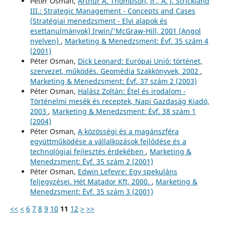
Péter Osman,
Arthur A. Thompson, Jr., A. J. Strickland
III.: Strategic Management - Concepts and Cases
(Stratégiai menedzsment - Elvi alapok és
esettanulmányok) Irwin/'McGraw-Hill, 2001 (Angol
nyelven)
,
Marketing & Menedzsment: Évf. 35 szám 4
(2001)
Péter Osman,
Dick Leonard: Európai Unió: történet,
szervezet, működés. Geomédia Szakkönyvek, 2002
,
Marketing & Menedzsment: Évf. 37 szám 2 (2003)
Péter Osman,
Halász Zoltán: Étel és irodalom -
Történelmi mesék és receptek, Napi Gazdaság Kiadó,
2003
,
Marketing & Menedzsment: Évf. 38 szám 1
(2004)
Péter Osman,
A közösségi és a magánszféra
együttműködése a vállalkozások fejlődése és a
technológiai fejlesztés érdekében
,
Marketing &
Menedzsment: Évf. 35 szám 2 (2001)
Péter Osman,
Edwin Lefevre: Egy spekuláns
feljegyzései. Hét Matador Kft, 2000.
,
Marketing &
Menedzsment: Évf. 35 szám 3 (2001)
<<
<
6
7
8
9
10
11
12
>
>>