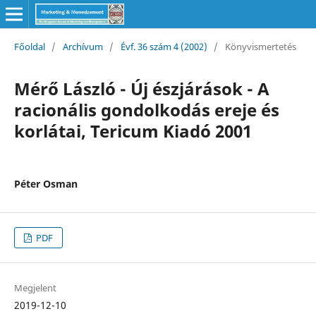
Főoldal
/
Archívum
/
Évf. 36 szám 4 (2002)
/
Könyvismertetés
Mérő László - Új észjárások - A
racionális gondolkodás ereje és
korlátai, Tericum Kiadó 2001
Péter Osman
PDF
Megjelent
2019-12-10