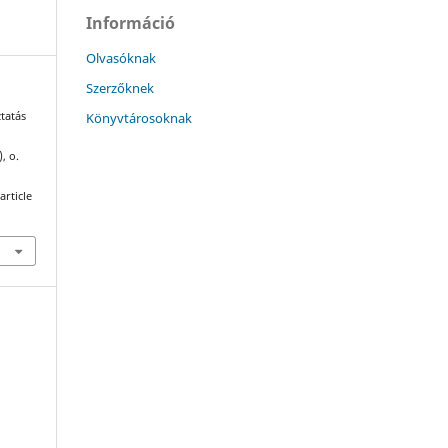
Információ
Olvasóknak
Szerzőknek
Könyvtárosoknak
ztatás
), o.
article