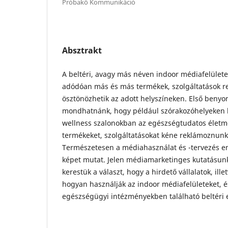
Próbakő Kommunikáció
Absztrakt
A beltéri, avagy más néven indoor médiafelület
adódóan más és más termékek, szolgáltatások r
ösztönözhetik az adott helyszíneken. Első beny
mondhatnánk, hogy például szórakozóhelyeken l
wellness szalonokban az egészségtudatos élet
termékeket, szolgáltatásokat kéne reklámoznunk
Természetesen a médiahasználat és -tervezés en
képet mutat. Jelen médiamarketinges kutatásun
kerestük a választ, hogy a hirdető vállalatok, i
hogyan használják az indoor médiafelületeket, és
egészségügyi intézményekben található beltéri 