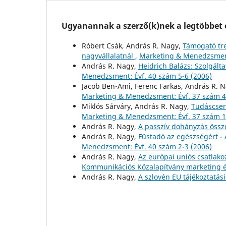
Ugyanannak a szerző(k)nek a legtöbbet o
Róbert Csák, András R. Nagy,
Támogató tre
nagyvállalatnál
,
Marketing & Menedzsment
András R. Nagy,
Heidrich Balázs: Szolgál
Menedzsment: Évf. 40 szám 5-6 (2006)
Jacob Ben-Ami, Ferenc Farkas, András R. 
Marketing & Menedzsment: Évf. 37 szám 4
Miklós Sárváry, András R. Nagy,
Tudáscser
Marketing & Menedzsment: Évf. 37 szám 1
András R. Nagy,
A passzív dohányzás öss
András R. Nagy,
Füstadó az egészségért 
Menedzsment: Évf. 40 szám 2-3 (2006)
András R. Nagy,
Az európai uniós csatlako
Kommunikációs Közalapítvány marketing é
András R. Nagy,
A szlovén EU tájékoztatá