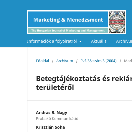
Információk a folyóiratról
Aktuális
Archív
Főoldal
/
Archívum
/
Évf. 38 szám 3 (2004)
/
Mark
Betegtájékoztatás és rekl
területéről
András R. Nagy
Próbakő Kommunikáció
Krisztián Soha