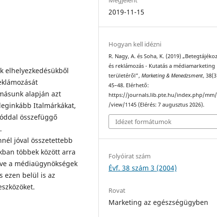
2019-11-15
Hogyan kell idézni
R. Nagy, A. és Soha, K. (2019) „Betegtájéko
és reklámozás - Kutatás a médiamarketing
ek elhelyezkedésükből
területéről”,
Marketing & Menedzsment
, 38(3
eklámozását
45–48. Elérhető:
omásunk alapján azt
https://journals.lib.pte.hu/index.php/mm/
eginkább Italmárkákat,
/view/1145 (Elérés: 7 augusztus 2026).
móddal összefüggő
Idézet formátumok
.
nél jóval összetettebb
kban többek között arra
Folyóirat szám
lletve a médiaügynökségek
Évf. 38 szám 3 (2004)
 ezen belül is az
eszközöket.
Rovat
Marketing az egészségügyben