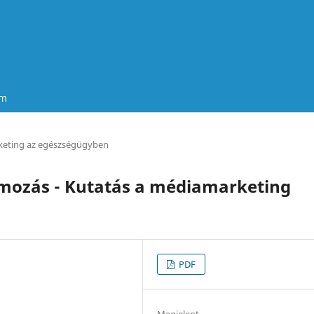
um
eting az egészségügyben
ámozás - Kutatás a médiamarketing
PDF
Megjelent