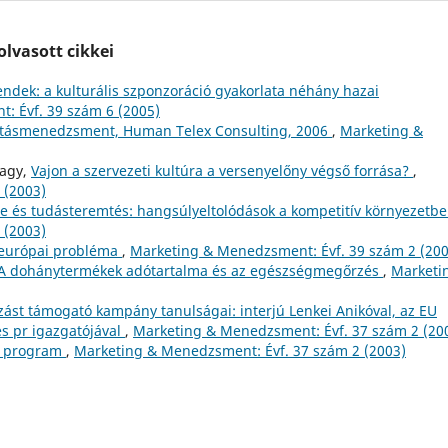
lvasott cikkei
ndek: a kulturális szponzoráció gyakorlata néhány hazai
: Évf. 39 szám 6 (2005)
tatásmenedzsment, Human Telex Consulting, 2006
,
Marketing &
Nagy,
Vajon a szervezeti kultúra a versenyelőny végső forrása?
,
 (2003)
e és tudásteremtés: hangsúlyeltolódások a kompetitív környezetb
 (2003)
zeurópai probléma
,
Marketing & Menedzsment: Évf. 39 szám 2 (200
- A dohánytermékek adótartalma és az egészségmegőrzés
,
Marketi
zást támogató kampány tanulságai: interjú Lenkei Anikóval, az EU
s pr igazgatójával
,
Marketing & Menedzsment: Évf. 37 szám 2 (20
si program
,
Marketing & Menedzsment: Évf. 37 szám 2 (2003)