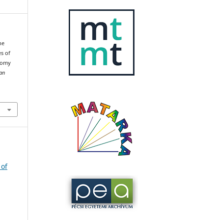
he
s of
nomy
an
 of