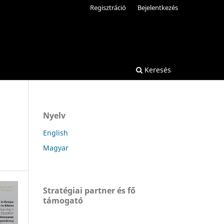
Regisztráció
Bejelentkezés
Keresés
Nyelv
English
Magyar
Stratégiai partner és fő
támogató