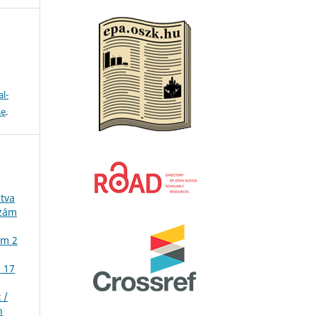
l-
se
.
atva
szám
ám 2
. 17
 /
n