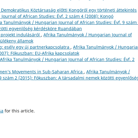
 Demokratikus Köztársaság előtti Kongóról egy történeti áttekintés
Journal of African Studies: Évf. 2 szám 4 (2008): Kongó
ka Tanulmányok / Hungarian Journal of African Studies: Évf. 9 szám
özötti egyenlőség kérdésköre Ruandában
projekt indulásáról
,
Afrika Tanulmányok / Hungarian Journal of
érülékeny államok
g: esély egy új partnerkapcsolatra
,
Afrika Tanulmányok / Hungaria
2007): Fókuszban: EU-Afrika kapcsolatok
Afrika Tanulmányok / Hungarian Journal of African Studies: Évf. 2
men’s Movements in Sub-Saharan Africa
,
Afrika Tanulmányok /
. 9 szám 2 (2015): Fókuszban: A társadalmi nemek közötti egyenlősé
sa
for this article.