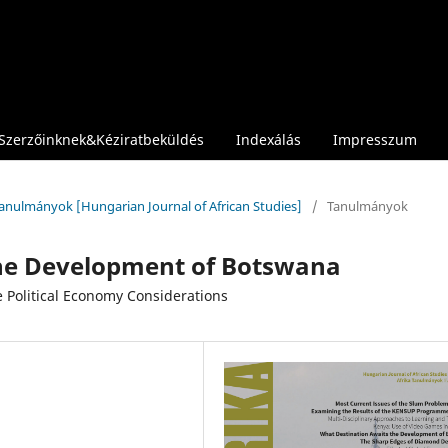
Szerzőinknek&Kéziratbeküldés
Indexálás
Impresszum
 Tanulmányok [Hungarian Journal of African Studies]
/
Tanulmányok
the Development of Botswana
Political Economy Considerations