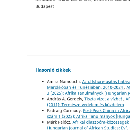
Budapest
Hasonló cikkek
Amira Namouchi,
Az offshore-osítás hatás
Marokkóban és Tunéziában, 2010-2024
,
A
3 (2025): Afrika Tanulmányok [Hungarian Jo
András A. Gergely,
Tiszta vízet a vízbe!
,
Af
(2011): Természetvédelem és küzdelem
Padraig Carmody,
Post-Peak China in Afri
szám 1 (2023): Afrika Tanulmányok [Hungar
Márk Palócz,
Afrikai diaszpóra-közösségek
Hungarian Journal of African Studies: Évf.