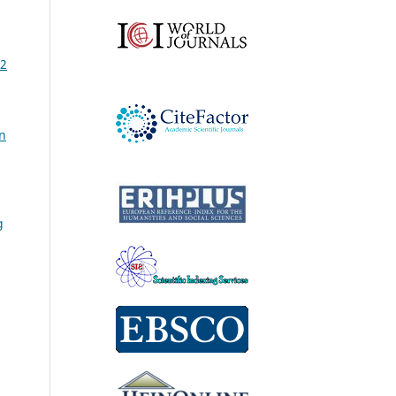
 2
n
g