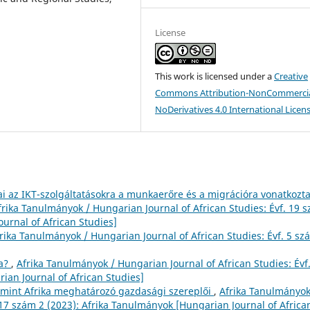
License
This work is licensed under a
Creative
Commons Attribution-NonCommercia
NoDerivatives 4.0 International Licen
ai az IKT-szolgáltatásokra a munkaerőre és a migrációra vonatkozt
frika Tanulmányok / Hungarian Journal of African Studies: Évf. 19 
urnal of African Studies]
rika Tanulmányok / Hungarian Journal of African Studies: Évf. 5 sz
ca?
,
Afrika Tanulmányok / Hungarian Journal of African Studies: Évf
ian Journal of African Studies]
 mint Afrika meghatározó gazdasági szereplői
,
Afrika Tanulmányok
 17 szám 2 (2023): Afrika Tanulmányok [Hungarian Journal of Africa