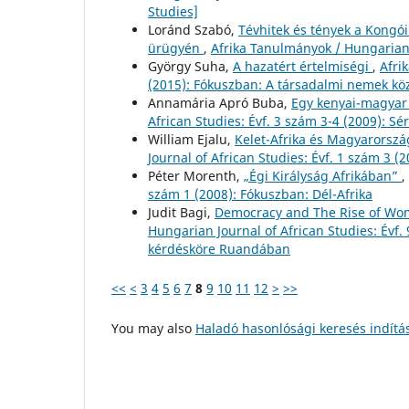
Studies]
Loránd Szabó,
Tévhitek és tények a Kongói
ürügyén
,
Afrika Tanulmányok / Hungarian 
György Suha,
A hazatért értelmiségi
,
Afri
(2015): Fókuszban: A társadalmi nemek k
Annamária Apró Buba,
Egy kenyai-magyar 
African Studies: Évf. 3 szám 3-4 (2009): S
William Ejalu,
Kelet-Afrika és Magyarorszá
Journal of African Studies: Évf. 1 szám 3 (
Péter Morenth,
„Égi Királyság Afrikában”
,
szám 1 (2008): Fókuszban: Dél-Afrika
Judit Bagi,
Democracy and The Rise of Wo
Hungarian Journal of African Studies: Évf
kérdésköre Ruandában
<<
<
3
4
5
6
7
8
9
10
11
12
>
>>
You may also
Haladó hasonlósági keresés indítá