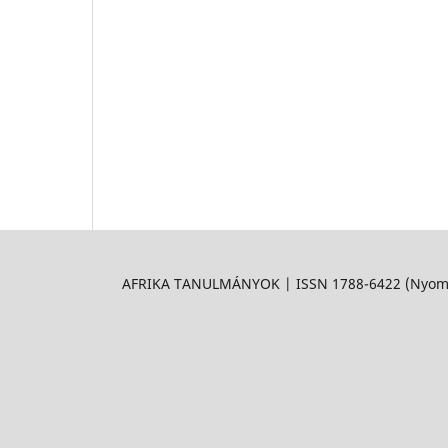
AFRIKA TANULMÁNYOK | ISSN 1788-6422 (Nyomtat