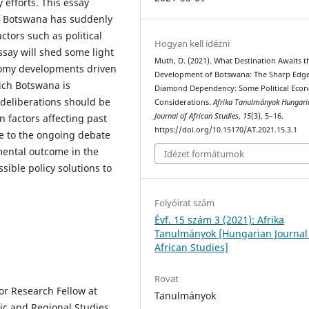
 efforts. This essay
f Botswana has suddenly
ctors such as political
Hogyan kell idézni
ssay will shed some light
Muth, D. (2021). What Destination Awaits t
nomy developments driven
Development of Botswana: The Sharp Edge
ich Botswana is
Diamond Dependency: Some Political Eco
 deliberations should be
Considerations.
Afrika Tanulmányok Hungari
Journal of African Studies
,
15
(3), 5–16.
 factors affecting past
https://doi.org/10.15170/AT.2021.15.3.1
te to the ongoing debate
 mental outcome in the
Idézet formátumok
sible policy solutions to
Folyóirat szám
Évf. 15 szám 3 (2021): Afrika
Tanulmányok [Hungarian Journal
African Studies]
Rovat
or Research Fellow at
Tanulmányok
ic and Regional Studies,