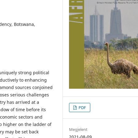
ndency, Botswana,
niquely strong political
ductively to enhancing
 diamond sources conjoined
poses serious challenges
ry has arrived at a
PDF
dow of time before its
economic sectors and
mb higher on the ladder of
Megjelent
try may be set back
2021-08-09