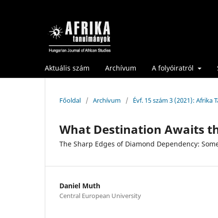
Aktuális szám
Archívum
A folyóiratról
Főoldal
/
Archívum
/
Évf. 15 szám 3 (2021): Afrika
What Destination Awaits 
The Sharp Edges of Diamond Dependency: Some 
Daniel Muth
Central European University