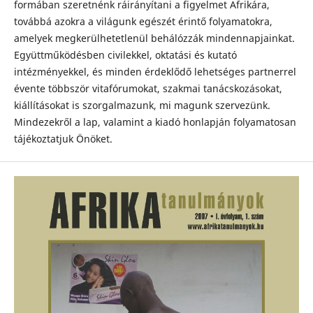
formában szeretnénk ráirányítani a figyelmet Afrikára,
továbbá azokra a világunk egészét érintő folyamatokra,
amelyek megkerülhetetlenül behálózzák mindennapjainkat.
Együttműködésben civilekkel, oktatási és kutató
intézményekkel, és minden érdeklődő lehetséges partnerrel
évente többször vitafórumokat, szakmai tanácskozásokat,
kiállításokat is szorgalmazunk, mi magunk szervezünk.
Mindezekről a lap, valamint a kiadó honlapján folyamatosan
tájékoztatjuk Önöket.