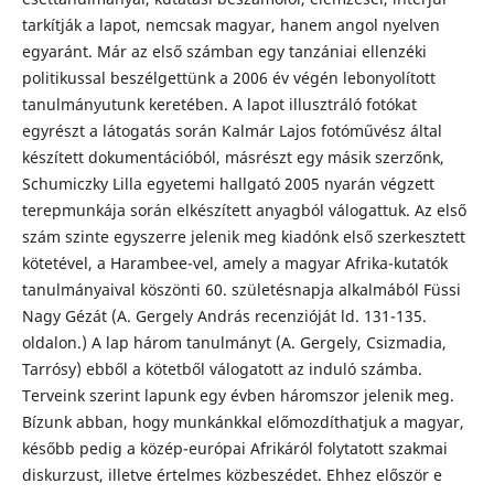
tarkítják a lapot, nemcsak magyar, hanem angol nyelven
egyaránt. Már az első számban egy tanzániai ellenzéki
politikussal beszélgettünk a 2006 év végén lebonyolított
tanulmányutunk keretében. A lapot illusztráló fotókat
egyrészt a látogatás során Kalmár Lajos fotóművész által
készített dokumentációból, másrészt egy másik szerzőnk,
Schumiczky Lilla egyetemi hallgató 2005 nyarán végzett
terepmunkája során elkészített anyagból válogattuk. Az első
szám szinte egyszerre jelenik meg kiadónk első szerkesztett
kötetével, a Harambee-vel, amely a magyar Afrika-kutatók
tanulmányaival köszönti 60. születésnapja alkalmából Füssi
Nagy Gézát (A. Gergely András recenzióját ld. 131-135.
oldalon.) A lap három tanulmányt (A. Gergely, Csizmadia,
Tarrósy) ebből a kötetből válogatott az induló számba.
Terveink szerint lapunk egy évben háromszor jelenik meg.
Bízunk abban, hogy munkánkkal előmozdíthatjuk a magyar,
később pedig a közép-európai Afrikáról folytatott szakmai
diskurzust, illetve értelmes közbeszédet. Ehhez először e