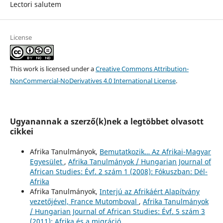
Lectori salutem
License
This work is licensed under a
Creative Commons Attribution-
NonCommercial-NoDerivatives 4.0 International License
.
Ugyanannak a szerző(k)nek a legtöbbet olvasott
cikkei
Afrika Tanulmányok,
Bemutatkozik… Az Afrikai-Magyar
Egyesület
,
Afrika Tanulmányok / Hungarian Journal of
African Studies: Évf. 2 szám 1 (2008): Fókuszban: Dél-
Afrika
Afrika Tanulmányok,
Interjú az Afrikáért Alapítvány
vezetőjével, France Mutomboval
,
Afrika Tanulmányok
/ Hungarian Journal of African Studies: Évf. 5 szám 3
(2011): Afrika és a migráció