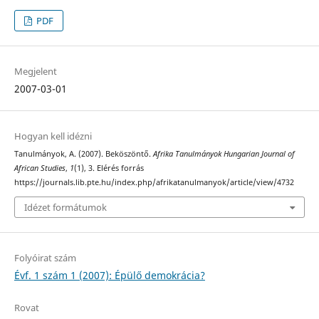
PDF
Megjelent
2007-03-01
Hogyan kell idézni
Tanulmányok, A. (2007). Beköszöntő.
Afrika Tanulmányok Hungarian Journal of
African Studies
,
1
(1), 3. Elérés forrás
https://journals.lib.pte.hu/index.php/afrikatanulmanyok/article/view/4732
Idézet formátumok
Folyóirat szám
Évf. 1 szám 1 (2007): Épülő demokrácia?
Rovat