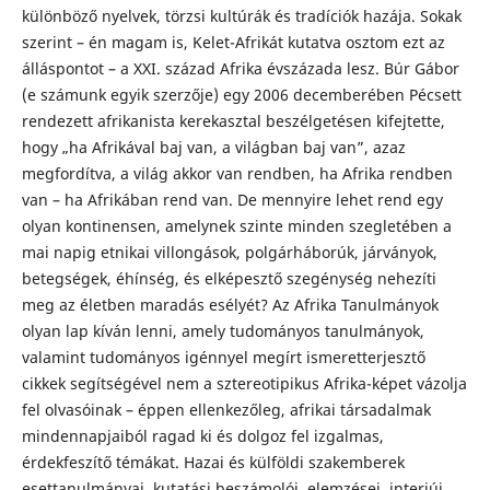
különböző nyelvek, törzsi kultúrák és tradíciók hazája. Sokak
szerint – én magam is, Kelet-Afrikát kutatva osztom ezt az
álláspontot – a XXI. század Afrika évszázada lesz. Búr Gábor
(e számunk egyik szerzője) egy 2006 decemberében Pécsett
rendezett afrikanista kerekasztal beszélgetésen kifejtette,
hogy „ha Afrikával baj van, a világban baj van”, azaz
megfordítva, a világ akkor van rendben, ha Afrika rendben
van – ha Afrikában rend van. De mennyire lehet rend egy
olyan kontinensen, amelynek szinte minden szegletében a
mai napig etnikai villongások, polgárháborúk, járványok,
betegségek, éhínség, és elképesztő szegénység nehezíti
meg az életben maradás esélyét? Az Afrika Tanulmányok
olyan lap kíván lenni, amely tudományos tanulmányok,
valamint tudományos igénnyel megírt ismeretterjesztő
cikkek segítségével nem a sztereotipikus Afrika-képet vázolja
fel olvasóinak – éppen ellenkezőleg, afrikai társadalmak
mindennapjaiból ragad ki és dolgoz fel izgalmas,
érdekfeszítő témákat. Hazai és külföldi szakemberek
esettanulmányai, kutatási beszámolói, elemzései, interjúi