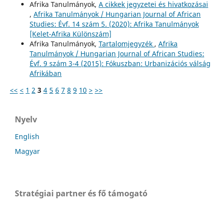
Afrika Tanulmányok,
A cikkek jegyzetei és hivatkozásai
,
Afrika Tanulmányok / Hungarian Journal of African
Studies: Évf. 14 szám 5. (2020): Afrika Tanulmányok
[Kelet-Afrika Különszám]
Afrika Tanulmányok,
Tartalomjegyzék
,
Afrika
Tanulmányok / Hungarian Journal of African Studies:
Évf. 9 szám 3-4 (2015): Fókuszban: Urbanizációs válság
Afrikában
<<
<
1
2
3
4
5
6
7
8
9
10
>
>>
Nyelv
English
Magyar
Stratégiai partner és fő támogató