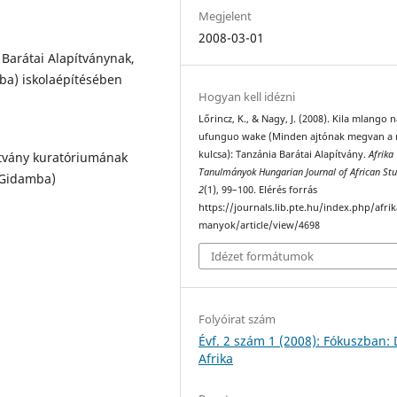
Megjelent
2008-03-01
Barátai Alapítványnak,
ba) iskolaépítésében
Hogyan kell idézni
Lőrincz, K., & Nagy, J. (2008). Kila mlango 
ufunguo wake (Minden ajtónak megvan a
kulcsa): Tanzánia Barátai Alapítvány.
Afrika
ítvány kuratóriumának
Tanulmányok Hungarian Journal of African Stu
(Gidamba)
2
(1), 99–100. Elérés forrás
https://journals.lib.pte.hu/index.php/afri
manyok/article/view/4698
Idézet formátumok
Folyóirat szám
Évf. 2 szám 1 (2008): Fókuszban: 
Afrika