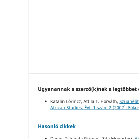
Ugyanannak a szerző(k)nek a legtöbbet o
Katalin Lőrincz, Attila T. Horváth,
Szuahéli
African Studies: Évf. 1 szám 2 (2007): Fóku
Hasonló cikkek
Daniel Tchapda Piameu, Zita Monostori,
Az