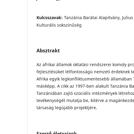
Kulcsszavak:
Tanzánia Barátai Alapítvány, Juliu
Kulturális sokszínűség
Absztrakt
Az afrikai államok oktatási rendszerei komoly p
fejlesztésüket létfontosságú nemzeti érdeknek te
Afrika egyik legkonfliktusmentesebb államában
másképp. A cikk az 1997-ben alakult Tanzánia Ba
Tanzániában zajló szociális intézmények létreho
tevékenységét mutatja be, kitérve a magánkezde
társaság legújabb projektjére.
Szerző életrajzok