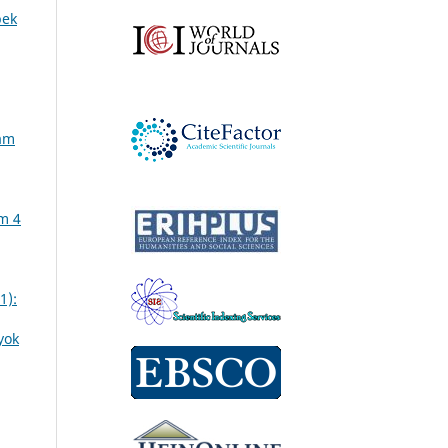
pek
zám
ám 4
1):
yok