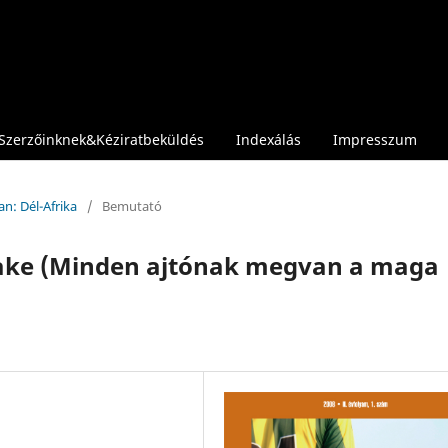
Szerzőinknek&Kéziratbeküldés
Indexálás
Impresszum
an: Dél-Afrika
/
Bemutató
ake (Minden ajtónak megvan a maga