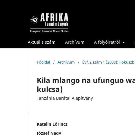
Aktuális szám
Archívum
A folyóiratról
Főoldal
/
Archívum
/
Évf. 2 szám 1 (2008): Fókuszb
Kila mlango na ufunguo w
kulcsa)
Tanzánia Barátai Alapítvány
Katalin Lőrincz
József Nagy