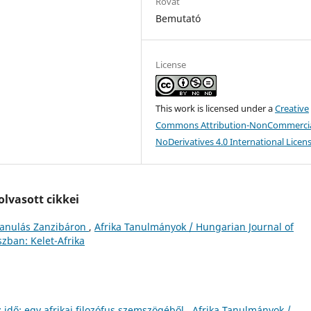
Rovat
Bemutató
License
This work is licensed under a
Creative
Commons Attribution-NonCommercia
NoDerivatives 4.0 International Licen
lvasott cikkei
tanulás Zanzibáron
,
Afrika Tanulmányok / Hungarian Journal of
szban: Kelet-Afrika
 idő: egy afrikai filozófus szemszögéből
,
Afrika Tanulmányok /