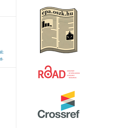
l-
se
.