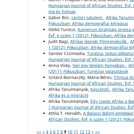
Hungarian Journal of African Studies: Évf.
ma és holnap
Gábor Búr,
Lectori salutem
,
Afrika Tanulm
Fókuszban: Afrika demográfiai kihívásai
Ildikó Turóczi,
Kameruni királyság orvosa 
Évf. 6 szám 1 (2012): Fókuszban: Afrika de
Judit Bagi,
Afrikai ikonok: Filmrendezők
,
A
1 (2012): Fókuszban: Afrika demográfiai ki
Sándor Csizmadia,
Tunézia: laikus diktat
Hungarian Journal of African Studies: Évf.
Anna Visky,
Van egy téglám Kenyában
,
Af
(2011): Fókuszban: Tunéziai választások
Szilárd Biernaczky, Mária Béres,
Chinua Ac
Hungarian Journal of African Studies: Évf.
Afrika Tanulmányok,
Köszöntő
,
Afrika Tan
Afrika és a migráció
Afrika Tanulmányok,
Egy csepp Afrika a B
/ Hungarian Journal of African Studies: Évf
Attila T. Horváth,
A Balassi Bálint-emlékkar
African Studies: Évf. 6 szám 1 (2012): Fóku
<<
<
4
5
6
7
8
9
10
11
12
13
>
>>