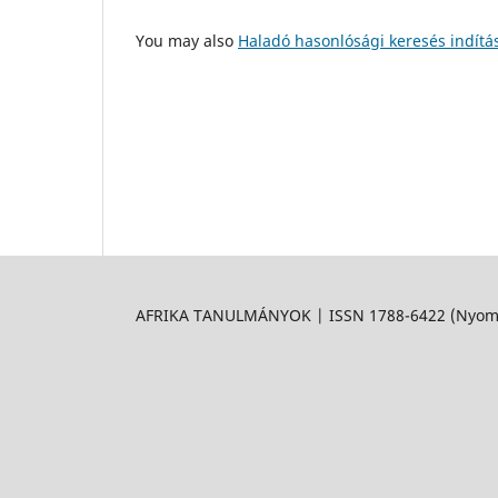
You may also
Haladó hasonlósági keresés indítá
AFRIKA TANULMÁNYOK | ISSN 1788-6422 (Nyomtat