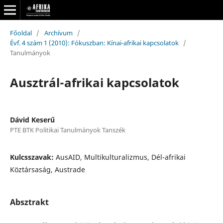
Főoldal
/
Archívum
/
Évf. 4 szám 1 (2010): Fókuszban: Kínai-afrikai kapcsolatok
/
Tanulmányok
Ausztrál-afrikai kapcsolatok
Dávid Keserű
PTE BTK Politikai Tanulmányok Tanszék
Kulcsszavak:
AusAID, Multikulturalizmus, Dél-afrikai
Köztársaság, Austrade
Absztrakt