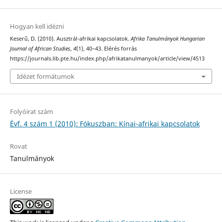
Hogyan kell idézni
Keserű, D. (2010). Ausztrál-afrikai kapcsolatok.
Afrika Tanulmányok Hungarian
Journal of African Studies
,
4
(1), 40–43. Elérés forrás
https://journals.lib.pte.hu/index.php/afrikatanulmanyok/article/view/4513
Idézet formátumok
Folyóirat szám
Évf. 4 szám 1 (2010): Fókuszban: Kínai-afrikai kapcsolatok
Rovat
Tanulmányok
License