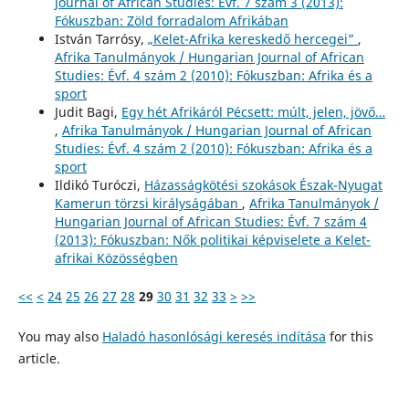
Journal of African Studies: Évf. 7 szám 3 (2013):
Fókuszban: Zöld forradalom Afrikában
István Tarrósy,
„Kelet-Afrika kereskedő hercegei”
,
Afrika Tanulmányok / Hungarian Journal of African
Studies: Évf. 4 szám 2 (2010): Fókuszban: Afrika és a
sport
Judit Bagi,
Egy hét Afrikáról Pécsett: múlt, jelen, jövő…
,
Afrika Tanulmányok / Hungarian Journal of African
Studies: Évf. 4 szám 2 (2010): Fókuszban: Afrika és a
sport
Ildikó Turóczi,
Házasságkötési szokások Észak-Nyugat
Kamerun törzsi királyságában
,
Afrika Tanulmányok /
Hungarian Journal of African Studies: Évf. 7 szám 4
(2013): Fókuszban: Nők politikai képviselete a Kelet-
afrikai Közösségben
<<
<
24
25
26
27
28
29
30
31
32
33
>
>>
You may also
Haladó hasonlósági keresés indítása
for this
article.