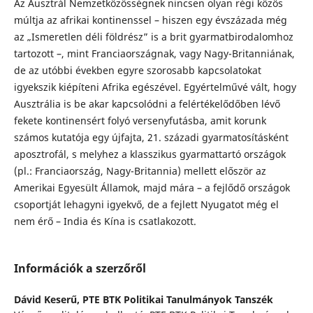
Az Ausztrál Nemzetközösségnek nincsen olyan régi közös
múltja az afrikai kontinenssel – hiszen egy évszázada még
az „Ismeretlen déli földrész” is a brit gyarmatbirodalomhoz
tartozott –, mint Franciaországnak, vagy Nagy-Britanniának,
de az utóbbi években egyre szorosabb kapcsolatokat
igyekszik kiépíteni Afrika egészével. Egyértelművé vált, hogy
Ausztrália is be akar kapcsolódni a felértékelődőben lévő
fekete kontinensért folyó versenyfutásba, amit korunk
számos kutatója egy újfajta, 21. századi gyarmatosításként
aposztrofál, s melyhez a klasszikus gyarmattartó országok
(pl.: Franciaország, Nagy-Britannia) mellett először az
Amerikai Egyesült Államok, majd mára – a fejlődő országok
csoportját lehagyni igyekvő, de a fejlett Nyugatot még el
nem érő – India és Kína is csatlakozott.
Információk a szerzőről
Dávid Keserű,
PTE BTK Politikai Tanulmányok Tanszék