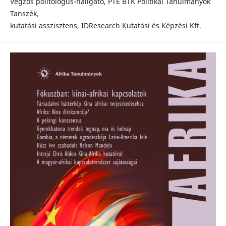
Végzős politológus-hallgató, PTE BTK Politikai Tanulmányok
Tanszék,
kutatási asszisztens, IDResearch Kutatási és Képzési Kft.