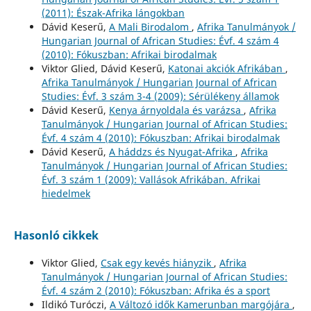
(2011): Észak-Afrika lángokban
Dávid Keserű,
A Mali Birodalom
,
Afrika Tanulmányok /
Hungarian Journal of African Studies: Évf. 4 szám 4
(2010): Fókuszban: Afrikai birodalmak
Viktor Glied, Dávid Keserű,
Katonai akciók Afrikában
,
Afrika Tanulmányok / Hungarian Journal of African
Studies: Évf. 3 szám 3-4 (2009): Sérülékeny államok
Dávid Keserű,
Kenya árnyoldala és varázsa
,
Afrika
Tanulmányok / Hungarian Journal of African Studies:
Évf. 4 szám 4 (2010): Fókuszban: Afrikai birodalmak
Dávid Keserű,
A háddzs és Nyugat-Afrika
,
Afrika
Tanulmányok / Hungarian Journal of African Studies:
Évf. 3 szám 1 (2009): Vallások Afrikában. Afrikai
hiedelmek
Hasonló cikkek
Viktor Glied,
Csak egy kevés hiányzik
,
Afrika
Tanulmányok / Hungarian Journal of African Studies:
Évf. 4 szám 2 (2010): Fókuszban: Afrika és a sport
Ildikó Turóczi,
A Változó idők Kamerunban margójára
,