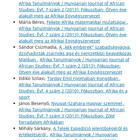
Afrika Tanulmányok / Hungarian Journal of African
Studies: Évf. 7 szám 2 (2013): Fókuszban: Ötven éve
alakult meg az Afrikai Egységszervezet
Mária Béres,
Fekete-Afrika matematikai mulatságai
,
Afrika Tanulmányok / Hungarian Journal of African
Studies: Évf. 7 szám 2 (2013): Fókuszban: Ötven éve
alakult meg az Afrikai Egységszervezet
Sándor Csizmadia,
A „kék emberek” szabadságvágya,
dzsihadisták zsarnoks ága és nemzetközi beavatkozás
Maliban
,
Afrika Tanulmányok / Hungarian Journal of
African Studies: Évf. 7 szám 2 (2013): Fókuszban:
Ötven éve alakult meg az Afrikai Egységszervezet
Ildikó Szilasi,
Torday Emil nyomában Kongóban
,
Afrika Tanulmányok / Hungarian Journal of African
Studies: Évf. 4 szám 2 (2010): Fókuszban: Afrika és a
sport
János Besenyő,
Nyugat-Szahara magyar szemmel
,
Afrika Tanulmányok / Hungarian Journal of African
Studies: Évf. 7 szám 3 (2013): Fókuszban: Zöld
forradalom Afrikában
Mihály Sárkány,
A Teleki Expedíció jelentőségéről és
értékeléséről
,
Afrika Tanulmányok / Hungarian