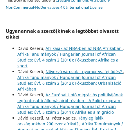
This work is licensed under a
Creative Commons Attribution-
NonCommercial-NoDerivatives 4.0 International License
.
Ugyanannak a szerző(k)nek a legtöbbet olvasott
cikkei
Dávid Keserű,
Afrikaiak az NBA-ben az NBA Afrikában
,
Afrika Tanulmányok / Hungarian Journal of African
Studies: Évf. 4 szám 2 (2010): Fókuszban: Afrika és a
sport
Dávid Keserű,
Növekvő városok – nyomor vs. fejlődés?
,
Afrika Tanulmányok / Hungarian Journal of African
Studies: Évf. 6 szám 2 (2012): Fókuszban: Urbanizáció
Afrikában
Dávid Keserű,
Az Európai Unió migrációs politikájának
legfontosabb állomásairól röviden – A Solid program
,
Afrika Tanulmányok / Hungarian Journal of African
Studies: Évf. 5 szám 3 (2011): Afrika és a migráció
Dávid Keserű, M. Péter Radics,
Tényleg lakik
országunkban 200 ezer afrikai?
,
Afrika Tanulmányok /
Hungarian Journal of African Studies: Évf. 5 szám 1