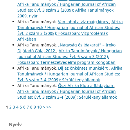
Afrika Tanulmányok / Hungarian Journal of African
Studies: Évf. 3 szám 2 (2009): Afrika Tanulmányok.
2009. nyár
Afrika Tanulmányok,
Van, ahol a víz máig kincs
,
Afrika
Tanulmányok / Hungarian Journal of African Studies:
Évf. 2 szám 3 (2008): Fókuszban: Vízproblémák
Afrikában
Afrika Tanulmányok,
„Nagyság és jóakarat” – Iroko
Díjátadó Gála, 2012
,
Afrika Tanulmányok / Hungarian
Journal of African Studies: Évf. 6 szám 3 (2012):
Fókuszban: Természetvédelmi program Kongóban
Afrika Tanulmányok,
Díj az önkéntes munkáért
,
Afrika
Tanulmányok / Hungarian Journal of African Studies:
Évf. 3 szám 3-4 (2009): Sérülékeny államok
Afrika Tanulmányok,
Őszi Afrika Klub a Rádayban
,
Afrika Tanulmányok / Hungarian Journal of African
Studies: Évf. 3 szám 3-4 (2009): Sérülékeny államok
1
2
3
4
5
6
7
8
9
10
>
>>
Nyelv