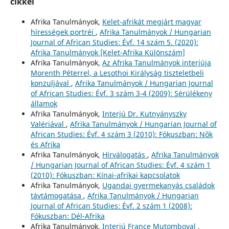
cikkei
Afrika Tanulmányok,
Kelet-afrikát megjárt magyar
hírességek portréi
,
Afrika Tanulmányok / Hungarian
Journal of African Studies: Évf. 14 szám 5. (2020):
Afrika Tanulmányok [Kelet-Afrika Különszám]
Afrika Tanulmányok,
Az Afrika Tanulmányok interjúja
Morenth Péterrel, a Lesothoi Királyság tiszteletbeli
konzuljával
,
Afrika Tanulmányok / Hungarian Journal
of African Studies: Évf. 3 szám 3-4 (2009): Sérülékeny
államok
Afrika Tanulmányok,
Interjú Dr. Kutnyányszky
Valériával
,
Afrika Tanulmányok / Hungarian Journal of
African Studies: Évf. 4 szám 3 (2010): Fókuszban: Nők
és Afrika
Afrika Tanulmányok,
Hírválogatás
,
Afrika Tanulmányok
/ Hungarian Journal of African Studies: Évf. 4 szám 1
(2010): Fókuszban: Kínai-afrikai kapcsolatok
Afrika Tanulmányok,
Ugandai gyermekanyás családok
távtámogatása
,
Afrika Tanulmányok / Hungarian
Journal of African Studies: Évf. 2 szám 1 (2008):
Fókuszban: Dél-Afrika
Afrika Tanulmányok,
Interjú France Mutomboval
,