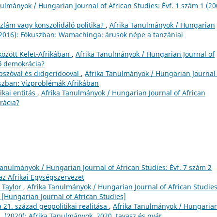
nulmányok / Hungarian Journal of African Studies: Évf. 1 szám 1 (20
iszlám vagy konszolidáló politika?
,
Afrika Tanulmányok / Hungarian
3 (2016): Fókuszban: Wamachinga: árusok népe a tanzániai
özött Kelet-Afrikában
,
Afrika Tanulmányok / Hungarian Journal of
lő demokrácia?
obszóval és didgeridooval
,
Afrika Tanulmányok / Hungarian Journal 
uszban: Vízproblémák Afrikában
ikai entitás
,
Afrika Tanulmányok / Hungarian Journal of African
rácia?
Tanulmányok / Hungarian Journal of African Studies: Évf. 7 szám 2
az Afrikai Egységszervezet
 Taylor
,
Afrika Tanulmányok / Hungarian Journal of African Studies
 [Hungarian Journal of African Studies]
a 21. század geopolitikai realitása
,
Afrika Tanulmányok / Hungaria
2. (2020): Afrika Tanulmányok. 2020. tavasz és nyár