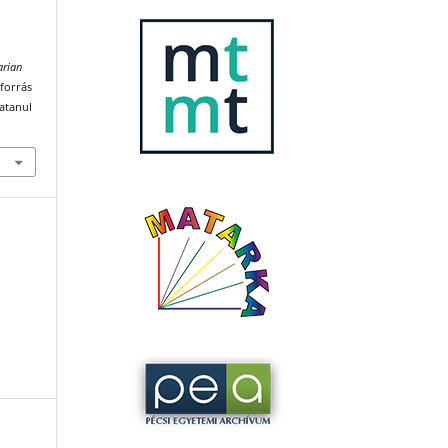
arian
 forrás
katanul