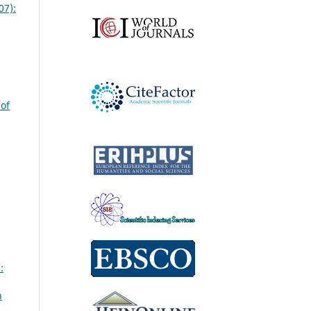
07):
of
:
n