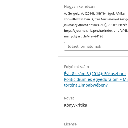
Hogyan kell idézni
A. Gergely, A. (2014). (Hit?)világok Afrika
színváltozásaiban.
Afrika Tanulmányok Hung
Journal of African Studies
,
8
(3), 79–89. Elérés
https://journals.lib.pte.hu/index.php/afri
manyok/article/view/4196
Idézet formátumok
Folyóirat szám
Évf. 8 szám 3 (2014): Fókuszban:
Politicídium és egyeduralom – Mi
történt Zimbabwében?
Rovat
Könyvkritika
License