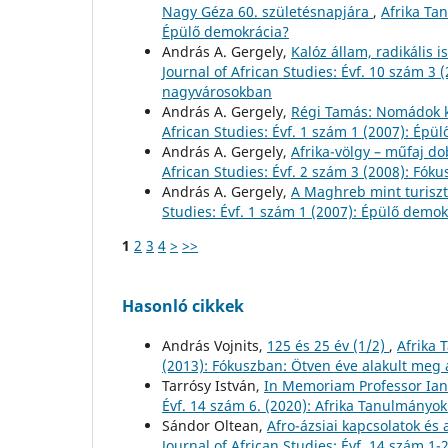
Nagy Géza 60. születésnapjára
,
Afrika Ta
Épülő demokrácia?
András A. Gergely,
Kalóz állam, radikális 
Journal of African Studies: Évf. 10 szám 
nagyvárosokban
András A. Gergely,
Régi Tamás: Nomádok k
African Studies: Évf. 1 szám 1 (2007): Épü
András A. Gergely,
Afrika-völgy – műfaj d
African Studies: Évf. 2 szám 3 (2008): Fók
András A. Gergely,
A Maghreb mint turiszt
Studies: Évf. 1 szám 1 (2007): Épülő demok
1
2
3
4
>
>>
Hasonló cikkek
András Vojnits,
125 és 25 év (1/2)
,
Afrika 
(2013): Fókuszban: Ötven éve alakult meg 
Tarrósy István,
In Memoriam Professor Ian
Évf. 14 szám 6. (2020): Afrika Tanulmányok
Sándor Oltean,
Afro-ázsiai kapcsolatok és 
Journal of African Studies: Évf. 14 szám 1-