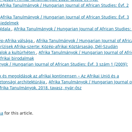
Afrika Tanulmányok / Hungarian Journal of African Studies: Évf. 2
,
Afrika Tanulmányok / Hungarian Journal of African Studies: Évf. 3
 hiedelmek
oldala
,
Afrika Tanulmányok / Hungarian Journal of African Studies: 
ép-Afrika válsága
,
Afrika Tanulmányok / Hungarian Journal of Afri
Krízisek Afrika-szerte: Közép-afrikai Köztársaság, Dél-Szudán
talok a kultúrhéten
,
Afrika Tanulmányok / Hungarian Journal of Afr
Afrikai birodalmak
yok / Hungarian Journal of African Studies: Évf. 3 szám 1 (2009):
 és megoldások az afrikai kontinensen – Az Afrikai Unió és a
ztonsági architektúrája
,
Afrika Tanulmányok / Hungarian Journal o
Afrika Tanulmányok. 2018. tavasz, nyár-ősz
sa
for this article.