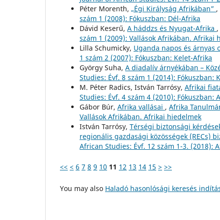
Péter Morenth,
„Égi Királyság Afrikában”
,
szám 1 (2008): Fókuszban: Dél-Afrika
Dávid Keserű,
A háddzs és Nyugat-Afrika
szám 1 (2009): Vallások Afrikában. Afrikai
Lilla Schumicky,
Uganda napos és árnyas 
1 szám 2 (2007): Fókuszban: Kelet-Afrika
György Suha,
A diadalív árnyékában – Köz
Studies: Évf. 8 szám 1 (2014): Fókuszban: 
M. Péter Radics, István Tarrósy,
Afrikai fia
Studies: Évf. 4 szám 4 (2010): Fókuszban: 
Gábor Búr,
Afrika vallásai
,
Afrika Tanulmán
Vallások Afrikában. Afrikai hiedelmek
István Tarrósy,
Térségi biztonsági kérdések
regionális gazdasági közösségek (RECs) bi
African Studies: Évf. 12 szám 1-3. (2018): 
<<
<
6
7
8
9
10
11
12
13
14
15
>
>>
You may also
Haladó hasonlósági keresés indítá