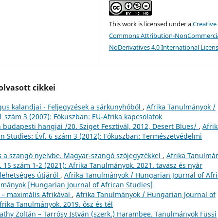
This work is licensed under a
Creative
Commons Attribution-NonCommercia
NoDerivatives 4.0 International Licen
lvasott cikkei
gus kalandjai - Feljegyzések a sárkunyhóból
,
Afrika Tanulmányok /
 1 szám 3 (2007): Fókuszban: EU-Afrika kapcsolatok
 budapesti hangjai /20. Sziget Fesztivál, 2012, Desert Blues/
,
Afri
n Studies: Évf. 6 szám 3 (2012): Fókuszban: Természetvédelmi
s a szangó nyelvbe. Magyar-szangó szójegyzékkel
,
Afrika Tanulmá
f. 15 szám 1-2 (2021): Afrika Tanulmányok. 2021. tavasz és nyár
lehetséges útjáról
,
Afrika Tanulmányok / Hungarian Journal of Afr
ulmányok [Hungarian Journal of African Studies]
 – maximális Afrikával
,
Afrika Tanulmányok / Hungarian Journal of
Afrika Tanulmányok. 2019. ősz és tél
thy Zoltán – Tarrósy István (szerk.) Harambee. Tanulmányok Füssi