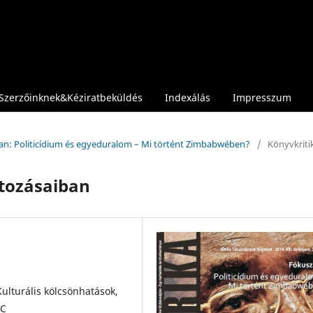
Szerzőinknek&Kéziratbeküldés
Indexálás
Impresszum
ban: Politicídium és egyeduralom – Mi történt Zimbabwében?
/
Könyvkriti
ltozásaiban
Kulturális kölcsönhatások,
IC