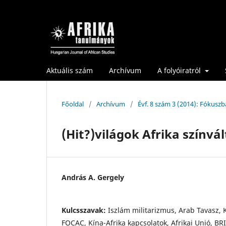
Aktuális szám
Archívum
A folyóiratról
Főoldal
/
Archívum
/
Évf. 8 szám 3 (2014): Fókusz
(Hit?)világok Afrika színvá
András A. Gergely
Kulcsszavak:
Iszlám militarizmus, Arab Tavasz, 
FOCAC, Kína-Afrika kapcsolatok, Afrikai Unió, BR