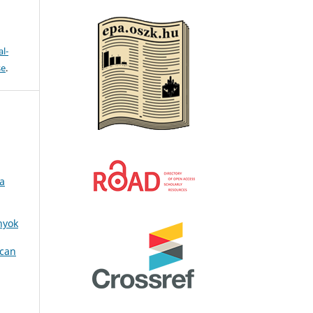
l-
se
.
ka
nyok
ican