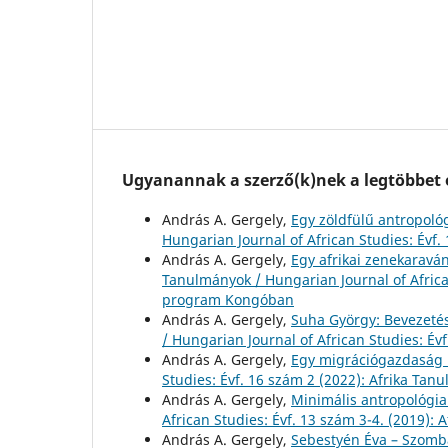
Ugyanannak a szerző(k)nek a legtöbbet o
András A. Gergely,
Egy zöldfülű antropoló
Hungarian Journal of African Studies: Évf.
András A. Gergely,
Egy afrikai zenekaraván
Tanulmányok / Hungarian Journal of Africa
program Kongóban
András A. Gergely,
Suha György: Bevezeté
/ Hungarian Journal of African Studies: Év
András A. Gergely,
Egy migrációgazdaság 
Studies: Évf. 16 szám 2 (2022): Afrika Tan
András A. Gergely,
Minimális antropológia
African Studies: Évf. 13 szám 3-4. (2019): 
András A. Gergely,
Sebestyén Éva – Szomba