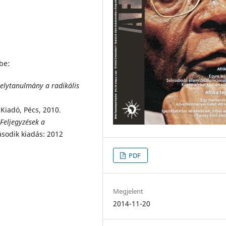
be:
elytanulmány a radikális
 Kiadó, Pécs, 2010.
Feljegyzések a
ásodik kiadás: 2012
PDF
Megjelent
2014-11-20