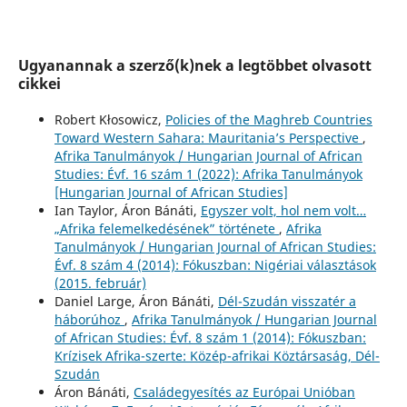
Ugyanannak a szerző(k)nek a legtöbbet olvasott
cikkei
Robert Kłosowicz,
Policies of the Maghreb Countries
Toward Western Sahara: Mauritania’s Perspective
,
Afrika Tanulmányok / Hungarian Journal of African
Studies: Évf. 16 szám 1 (2022): Afrika Tanulmányok
[Hungarian Journal of African Studies]
Ian Taylor, Áron Bánáti,
Egyszer volt, hol nem volt…
„Afrika felemelkedésének” története
,
Afrika
Tanulmányok / Hungarian Journal of African Studies:
Évf. 8 szám 4 (2014): Fókuszban: Nigériai választások
(2015. február)
Daniel Large, Áron Bánáti,
Dél-Szudán visszatér a
háborúhoz
,
Afrika Tanulmányok / Hungarian Journal
of African Studies: Évf. 8 szám 1 (2014): Fókuszban:
Krízisek Afrika-szerte: Közép-afrikai Köztársaság, Dél-
Szudán
Áron Bánáti,
Családegyesítés az Európai Unióban