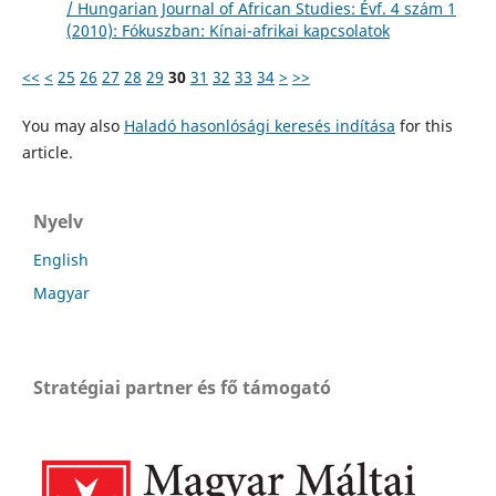
/ Hungarian Journal of African Studies: Évf. 4 szám 1
(2010): Fókuszban: Kínai-afrikai kapcsolatok
<<
<
25
26
27
28
29
30
31
32
33
34
>
>>
You may also
Haladó hasonlósági keresés indítása
for this
article.
Nyelv
English
Magyar
Stratégiai partner és fő támogató