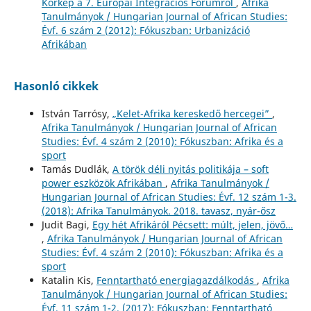
Körkép a 7. Európai Integrációs Fórumról
,
Afrika
Tanulmányok / Hungarian Journal of African Studies:
Évf. 6 szám 2 (2012): Fókuszban: Urbanizáció
Afrikában
Hasonló cikkek
István Tarrósy,
„Kelet-Afrika kereskedő hercegei”
,
Afrika Tanulmányok / Hungarian Journal of African
Studies: Évf. 4 szám 2 (2010): Fókuszban: Afrika és a
sport
Tamás Dudlák,
A török déli nyitás politikája – soft
power eszközök Afrikában
,
Afrika Tanulmányok /
Hungarian Journal of African Studies: Évf. 12 szám 1-3.
(2018): Afrika Tanulmányok. 2018. tavasz, nyár-ősz
Judit Bagi,
Egy hét Afrikáról Pécsett: múlt, jelen, jövő…
,
Afrika Tanulmányok / Hungarian Journal of African
Studies: Évf. 4 szám 2 (2010): Fókuszban: Afrika és a
sport
Katalin Kis,
Fenntartható energiagazdálkodás
,
Afrika
Tanulmányok / Hungarian Journal of African Studies:
Évf. 11 szám 1-2. (2017): Fókuszban: Fenntartható