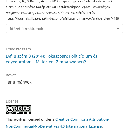
Kłosowicz, R., & Bánáti, Áron. (2014). Egyre lejjebb – Súlyosbodó állami
diszfunkcionalitás a Közép-afrikai Köztársaságban.
Afrika Tanulmányok
Hungarian Journal of African Studies
,
8
(3), 23–35. Elérés forrás
https://journals.lib.pte.hu/index.php/afrikatanulmanyok/article/view/4189
Idézet formátumok
Folyóirat szám
Évf. 8 szám 3 (2014): Fókuszban: Politicídium és
egyeduralom – Mi történt Zimbabwében?
Rovat
Tanulmányok
License
This work is licensed under a
Creative Commons Attribution-
NonCommercial-NoDerivatives 4.0 International License
.