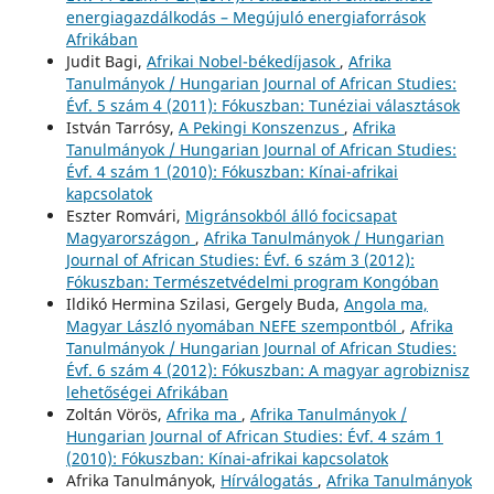
energiagazdálkodás – Megújuló energiaforrások
Afrikában
Judit Bagi,
Afrikai Nobel-békedíjasok
,
Afrika
Tanulmányok / Hungarian Journal of African Studies:
Évf. 5 szám 4 (2011): Fókuszban: Tunéziai választások
István Tarrósy,
A Pekingi Konszenzus
,
Afrika
Tanulmányok / Hungarian Journal of African Studies:
Évf. 4 szám 1 (2010): Fókuszban: Kínai-afrikai
kapcsolatok
Eszter Romvári,
Migránsokból álló focicsapat
Magyarországon
,
Afrika Tanulmányok / Hungarian
Journal of African Studies: Évf. 6 szám 3 (2012):
Fókuszban: Természetvédelmi program Kongóban
Ildikó Hermina Szilasi, Gergely Buda,
Angola ma,
Magyar László nyomában NEFE szempontból
,
Afrika
Tanulmányok / Hungarian Journal of African Studies:
Évf. 6 szám 4 (2012): Fókuszban: A magyar agrobiznisz
lehetőségei Afrikában
Zoltán Vörös,
Afrika ma
,
Afrika Tanulmányok /
Hungarian Journal of African Studies: Évf. 4 szám 1
(2010): Fókuszban: Kínai-afrikai kapcsolatok
Afrika Tanulmányok,
Hírválogatás
,
Afrika Tanulmányok