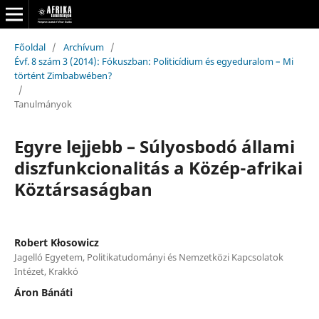
Főoldal
/
Archívum
/
Évf. 8 szám 3 (2014): Fókuszban: Politicídium és egyeduralom – Mi
történt Zimbabwében?
/
Tanulmányok
Egyre lejjebb – Súlyosbodó állami
diszfunkcionalitás a Közép-afrikai
Köztársaságban
Robert Kłosowicz
Jagelló Egyetem, Politikatudományi és Nemzetközi Kapcsolatok
Intézet, Krakkó
Áron Bánáti