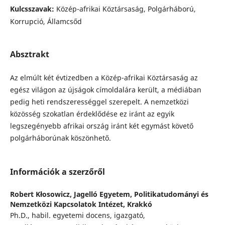
Kulcsszavak:
Közép-afrikai Köztársaság, Polgárháború,
Korrupció, Államcsőd
Absztrakt
Az elmúlt két évtizedben a Közép-afrikai Köztársaság az
egész világon az újságok címoldalára került, a médiában
pedig heti rendszerességgel szerepelt. A nemzetközi
közösség szokatlan érdeklődése ez iránt az egyik
legszegényebb afrikai ország iránt két egymást követő
polgárháborúnak köszönhető.
Információk a szerzőről
Robert Kłosowicz,
Jagelló Egyetem, Politikatudományi és
Nemzetközi Kapcsolatok Intézet, Krakkó
Ph.D., habil. egyetemi docens, igazgató,