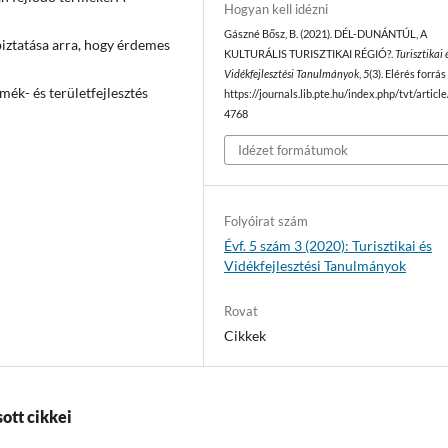
Hogyan kell idézni
Gászné Bősz, B. (2021). DÉL-DUNÁNTÚL, A
 biztatása arra, hogy érdemes
KULTURÁLIS TURISZTIKAI RÉGIÓ?.
Turisztikai 
Vidékfejlesztési Tanulmányok
,
5
(3). Elérés forrás
ék- és területfejlesztés
https://journals.lib.pte.hu/index.php/tvt/articl
4768
Idézet formátumok
Folyóirat szám
Évf. 5 szám 3 (2020): Turisztikai és
Vidékfejlesztési Tanulmányok
Rovat
Cikkek
ott cikkei