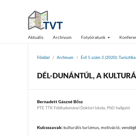
Aktuális
Archívum
Folyóiratunk
Konfere
Főoldal
/
Archívum
/
Évf. 5 szám 3 (2020): Turisztik
DÉL-DUNÁNTÚL, A KULTURÁL
Bernadett Gászné Bősz
PTE TTK Földtudományi Doktori Iskola, PhD-hallgató
Kulcsszavak:
kulturális turizmus, motiváció, vendé