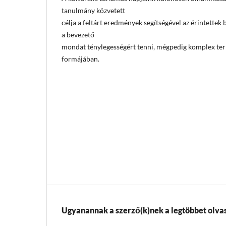
tanulmány közvetett
célja a feltárt eredmények segítségével az érintettek
a bevezető
mondat ténylegességért tenni, mégpedig komplex term
formájában.
Ugyanannak a szerző(k)nek a legtöbbet olvas