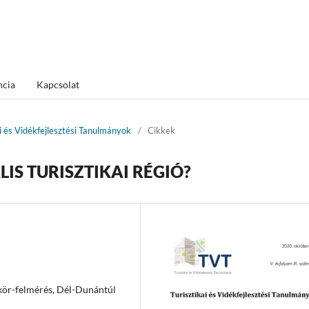
ncia
Kapcsolat
ai és Vidékfejlesztési Tanulmányok
/
Cikkek
IS TURISZTIKAI RÉGIÓ?
gkör-felmérés, Dél-Dunántúl