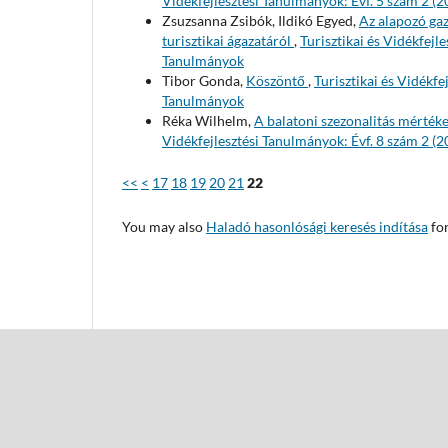
Vidékfejlesztési Tanulmányok: Évf. 5 szám 2 (2
Zsuzsanna Zsibók, Ildikó Egyed,
Az alapozó gaz
turisztikai ágazatáról
,
Turisztikai és Vidékfejle
Tanulmányok
Tibor Gonda,
Köszöntő
,
Turisztikai és Vidékfe
Tanulmányok
Réka Wilhelm,
A balatoni szezonalitás mérték
Vidékfejlesztési Tanulmányok: Évf. 8 szám 2 (2
<<
<
17
18
19
20
21
22
You may also
Haladó hasonlósági keresés indítása
for