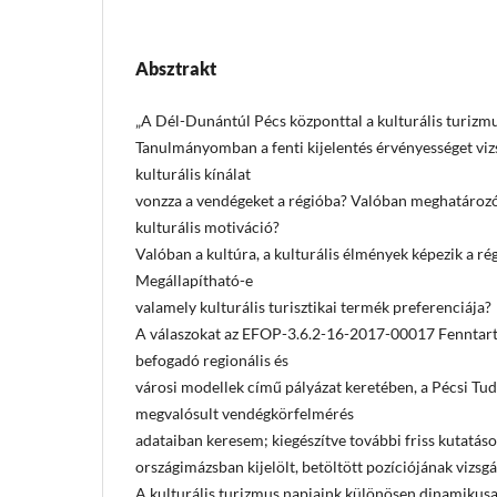
Absztrakt
„A Dél-Dunántúl Pécs központtal a kulturális turizmus
Tanulmányomban a fenti kijelentés érvényességet vi
kulturális kínálat
vonzza a vendégeket a régióba? Valóban meghatározó 
kulturális motiváció?
Valóban a kultúra, a kulturális élmények képezik a ré
Megállapítható-e
valamely kulturális turisztikai termék preferenciája?
A válaszokat az EFOP-3.6.2-16-2017-00017 Fenntartha
befogadó regionális és
városi modellek című pályázat keretében, a Pécsi 
megvalósult vendégkörfelmérés
adataiban keresem; kiegészítve további friss kutatás
országimázsban kijelölt, betöltött pozíciójának vizsgá
A kulturális turizmus napjaink különösen dinamikusa