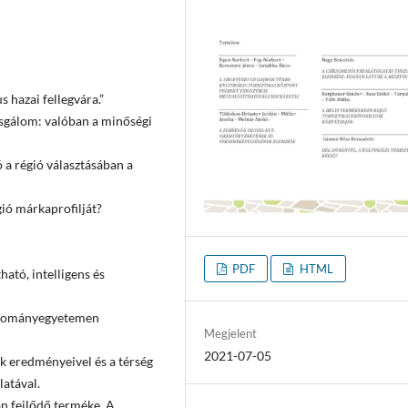
 hazai fellegvára.”
zsgálom: valóban a minőségi
a régió választásában a
gió márkaprofilját?
PDF
HTML
tó, intelligens és
Tudományegyetemen
Megjelent
2021-07-05
ok eredményeivel és a térség
latával.
n fejlődő terméke. A