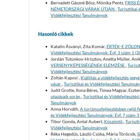
Bernadett Gászné Bősz, Mónika Pentz,
FRISS
NÉMETORSZÁGI VÁRAK ÚTJÁN
,
Turisztikai 
Vidékfejlesztési Tanulmányok
Hasonló cikkek
Katalin Ásványi, Zita Komár,
ÉRTÉK-E ZÖLDN
Vidékfejlesztési Tanulmányok: Évf. 3 szám 1 (2
Jordán Tütünkov-Hrisztov, Anetta Müller, Ani
VERSENYKÉPESSÉGÉNEK ELEMZÉSE
,
Turisz
Vidékfejlesztési Tanulmányok
Zoltán Kaposi ,
Kiállítás a vidékfejlesztés jeg
vásár
,
Turisztikai és Vidékfejlesztési Tanulmán
Judit Grotte, Ilona Béres, Tímea Magyar, Eszter
utazásaik során
,
Turisztikai és Vidékfejlesztés
Tanulmányok
Anna Horváth,
A turizmusfejlesztésben rejlő f
és Vidékfejlesztési Tanulmányok: Évf. 7 szám 3
Tibor Gonda, Antal Aubert,
Köszöntő
,
Turiszt
Vidékfejlesztési Tanulmányok
Réka Hegedűs, László Csóka, Mária Törőcsik,
S