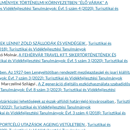
 ÉLMÉNYEK TÖRTÉNELMI KÖRNYEZETBEN "ÉLŐ VÁRAK" A
és Vidékfejlesztési Tanulmányok: Évf. 5 szám 4 (2020): Turisztikai és
EK LENNI? ZÖLD SZÁLLODÁK ÉS VENDÉGEIK
,
Turisztikai és
018): Turisztikai és Vidékfejlesztési Tanulmányok
kó Molnár,
A FEHÉRVÁR TRAVEL KFT. SIKERTÖRTÉNETÉNEK ÉS
tikai és Vidékfejlesztési Tanulmányok: Évf. 5 szám 3 (2020): Turisztikai és
yében. Az 1927-ben Lengyeltótiban rendezett mezőgazdasági és ipari kiállít
yok: Évf. 7 szám 3 (2022): Turisztikai és Vidékfejlesztési Tanulmányok
 Marczellné Szilágyi ,
A Z generáció digitális eszközhasználata szabadidős
i Tanulmányok: Évf. 8 szám 3 (2023): Turisztikai és Vidékfejlesztési
elzárkózási lehetőségek az észak-alföldi határrégió kisvárosaiban
,
Turiszt
 (2022): Turisztikai és Vidékfejlesztési Tanulmányok
ikai és Vidékfejlesztési Tanulmányok: Évf. 3 szám 4 (2018): Turisztikai és
PORTCÉLÚ UTAZÁSOK AGEING VETÜLETBEN
,
Turisztikai és