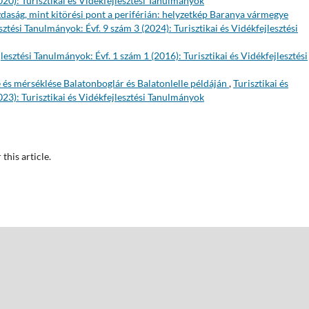
020): Turisztikai és Vidékfejlesztési Tanulmányok
daság, mint kitörési pont a periférián: helyzetkép Baranya vármegye
sztési Tanulmányok: Évf. 9 szám 3 (2024): Turisztikai és Vidékfejlesztési
jlesztési Tanulmányok: Évf. 1 szám 1 (2016): Turisztikai és Vidékfejlesztési
e és mérséklése Balatonboglár és Balatonlelle példáján
,
Turisztikai és
023): Turisztikai és Vidékfejlesztési Tanulmányok
 this article.