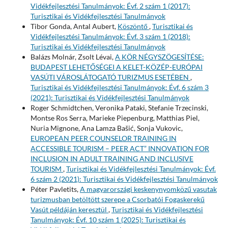
Vidékfejlesztési Tanulmányok: Évf. 2 szám 1 (2017):
Turisztikai és Vidékfejlesztési Tanulmányok
Tibor Gonda, Antal Aubert,
Köszöntő
,
Turisztikai és
Vidékfejlesztési Tanulmányok: Évf. 3 szám 1 (2018):
Turisztikai és Vidékfejlesztési Tanulmányok
Balázs Molnár, Zsolt Lévai,
A KÖR NÉGYSZÖGESÍTÉSE:
BUDAPEST LEHETŐSÉGEI A KELET-KÖZÉP-EURÓPAI
VASÚTI VÁROSLÁTOGATÓ TURIZMUS ESETÉBEN
,
Turisztikai és Vidékfejlesztési Tanulmányok: Évf. 6 szám 3
(2021): Turisztikai és Vidékfejlesztési Tanulmányok
Roger Schmidtchen, Veronika Pataki, Stefanie Trzecinski,
Montse Ros Serra, Marieke Piepenburg, Matthias Piel,
Nuria Mignone, Ana Lamza Bašić, Sonja Vukovic,
EUROPEAN PEER COUNSELOR TRAINING IN
ACCESSIBLE TOURISM – PEER ACT” INNOVATION FOR
INCLUSION IN ADULT TRAINING AND INCLUSIVE
TOURISM
,
Turisztikai és Vidékfejlesztési Tanulmányok: Évf.
6 szám 2 (2021): Turisztikai és Vidékfejlesztési Tanulmányok
Péter Pavletits,
A magyarországi keskenynyomközű vasutak
turizmusban betöltött szerepe a Csorbatói Fogaskerekű
Vasút példáján keresztül
,
Turisztikai és Vidékfejlesztési
Tanulmányok: Évf. 10 szám 1 (2025): Turisztikai és