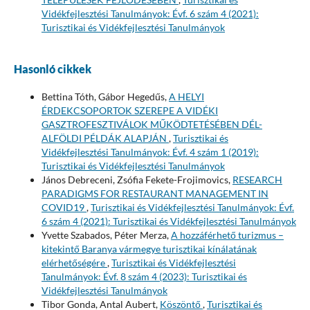
Vidékfejlesztési Tanulmányok: Évf. 6 szám 4 (2021):
Turisztikai és Vidékfejlesztési Tanulmányok
Hasonló cikkek
Bettina Tóth, Gábor Hegedűs,
A HELYI
ÉRDEKCSOPORTOK SZEREPE A VIDÉKI
GASZTROFESZTIVÁLOK MŰKÖDTETÉSÉBEN DÉL-
ALFÖLDI PÉLDÁK ALAPJÁN
,
Turisztikai és
Vidékfejlesztési Tanulmányok: Évf. 4 szám 1 (2019):
Turisztikai és Vidékfejlesztési Tanulmányok
János Debreceni, Zsófia Fekete-Frojimovics,
RESEARCH
PARADIGMS FOR RESTAURANT MANAGEMENT IN
COVID19
,
Turisztikai és Vidékfejlesztési Tanulmányok: Évf.
6 szám 4 (2021): Turisztikai és Vidékfejlesztési Tanulmányok
Yvette Szabados, Péter Merza,
A hozzáférhető turizmus –
kitekintő Baranya vármegye turisztikai kínálatának
elérhetőségére
,
Turisztikai és Vidékfejlesztési
Tanulmányok: Évf. 8 szám 4 (2023): Turisztikai és
Vidékfejlesztési Tanulmányok
Tibor Gonda, Antal Aubert,
Köszöntő
,
Turisztikai és