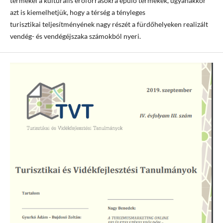
termékei a kulturális erőforrásokra épülő termékek, ugyanakkor
azt is kiemelhetjük, hogy a térség a tényleges
turisztikai teljesítményének nagy részét a fürdőhelyeken realizált
vendég- és vendégéjszaka számokból nyeri.