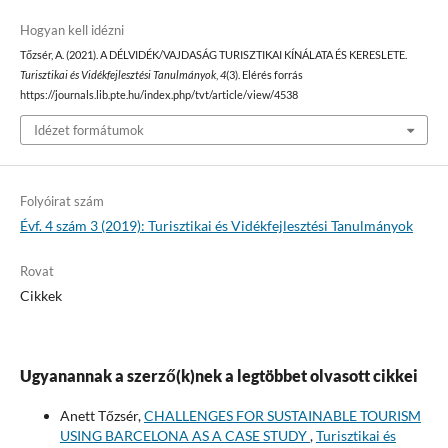
Hogyan kell idézni
Tőzsér, A. (2021). A DÉLVIDÉK/VAJDASÁG TURISZTIKAI KÍNÁLATA ÉS KERESLETE.
Turisztikai és Vidékfejlesztési Tanulmányok
,
4
(3). Elérés forrás
https://journals.lib.pte.hu/index.php/tvt/article/view/4538
Idézet formátumok
Folyóirat szám
Évf. 4 szám 3 (2019): Turisztikai és Vidékfejlesztési Tanulmányok
Rovat
Cikkek
Ugyanannak a szerző(k)nek a legtöbbet olvasott cikkei
Anett Tőzsér,
CHALLENGES FOR SUSTAINABLE TOURISM
USING BARCELONA AS A CASE STUDY
,
Turisztikai és