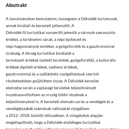
Absztrakt
A tanulmányban bemutatom, összegzem a Délvidék turizmusát,
annak kínálati és keresleti jellemzőit. A
Délvidék fő turisztikai vonzerőit jelentik a városok szecessziós
értékei, a történelmi várak, a népi építészet és
népi hagyományok emlékei, a gyógyfürdők és a gasztronómiai
örökség. A térség turisztikai kínálatát a
természeti értékek (védett területek, gyógyfürdők), a kulturális
értékek (épített értékek, szellemi értékek,
gasztronómia) és a szálláshely-szolgáltatások szerinti
részletezésben gyűjtöttem össze. A Délvidék kereslet
elemzése során a vajdasági területek teljesítményét
összehasonlítottam az ország többi részének a
teljesítményével is. A keresleti elemzés során a vendégek és a
vendégéjszakák számának változását vizsgáltam
a 2012–2018. közötti időszakban. A vizsgálatok alapján
megállapítható, hogy a Délvidék elsődleges turisztikai