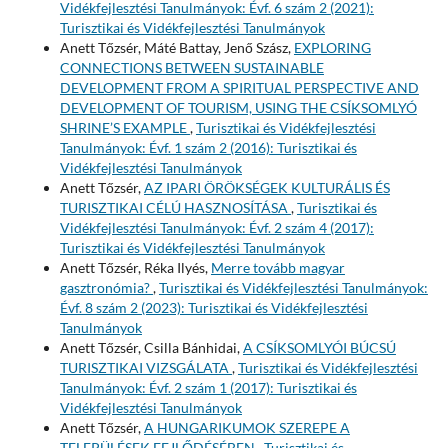
Vidékfejlesztési Tanulmányok: Évf. 6 szám 2 (2021):
Turisztikai és Vidékfejlesztési Tanulmányok
Anett Tőzsér, Máté Battay, Jenő Szász,
EXPLORING
CONNECTIONS BETWEEN SUSTAINABLE
DEVELOPMENT FROM A SPIRITUAL PERSPECTIVE AND
DEVELOPMENT OF TOURISM, USING THE CSÍKSOMLYÓ
SHRINE’S EXAMPLE
,
Turisztikai és Vidékfejlesztési
Tanulmányok: Évf. 1 szám 2 (2016): Turisztikai és
Vidékfejlesztési Tanulmányok
Anett Tőzsér,
AZ IPARI ÖRÖKSÉGEK KULTURÁLIS ÉS
TURISZTIKAI CÉLÚ HASZNOSÍTÁSA
,
Turisztikai és
Vidékfejlesztési Tanulmányok: Évf. 2 szám 4 (2017):
Turisztikai és Vidékfejlesztési Tanulmányok
Anett Tőzsér, Réka Ilyés,
Merre tovább magyar
gasztronómia?
,
Turisztikai és Vidékfejlesztési Tanulmányok:
Évf. 8 szám 2 (2023): Turisztikai és Vidékfejlesztési
Tanulmányok
Anett Tőzsér, Csilla Bánhidai,
A CSÍKSOMLYÓI BÚCSÚ
TURISZTIKAI VIZSGÁLATA
,
Turisztikai és Vidékfejlesztési
Tanulmányok: Évf. 2 szám 1 (2017): Turisztikai és
Vidékfejlesztési Tanulmányok
Anett Tőzsér,
A HUNGARIKUMOK SZEREPE A
TELEPÜLÉSEK FEJLŐDÉSÉBEN
,
Turisztikai és