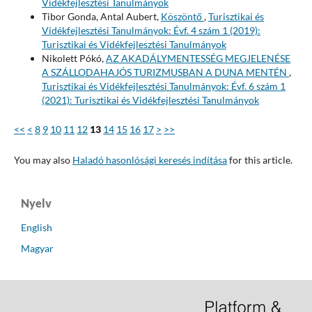
Vidékfejlesztési Tanulmányok
Tibor Gonda, Antal Aubert,
Köszöntő
,
Turisztikai és
Vidékfejlesztési Tanulmányok: Évf. 4 szám 1 (2019):
Turisztikai és Vidékfejlesztési Tanulmányok
Nikolett Pókó,
AZ AKADÁLYMENTESSÉG MEGJELENÉSE
A SZÁLLODAHAJÓS TURIZMUSBAN A DUNA MENTÉN
,
Turisztikai és Vidékfejlesztési Tanulmányok: Évf. 6 szám 1
(2021): Turisztikai és Vidékfejlesztési Tanulmányok
<<
<
8
9
10
11
12
13
14
15
16
17
>
>>
You may also
Haladó hasonlósági keresés indítása
for this article.
Nyelv
English
Magyar