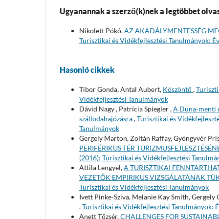
Ugyanannak a szerző(k)nek a legtöbbet olvas
Nikolett Pókó,
AZ AKADÁLYMENTESSÉG ME
Turisztikai és Vidékfejlesztési Tanulmányok: Év
Hasonló cikkek
Tibor Gonda, Antal Aubert,
Köszöntő
,
Turiszt
Vidékfejlesztési Tanulmányok
Dávid Nagy , Patrícia Spiegler ,
A Duna-menti o
szállodahajózásra
,
Turisztikai és Vidékfejleszt
Tanulmányok
Gergely Marton, Zoltán Raffay, Gyöngyvér Pris
PERIFÉRIKUS TÉR TURIZMUSFEJLESZTÉSÉ
(2016): Turisztikai és Vidékfejlesztési Tanulm
Attila Lengyel,
A TURISZTIKAI FENNTARTH
VEZETŐK EMPIRIKUS VIZSGÁLATÁNAK T
Turisztikai és Vidékfejlesztési Tanulmányok
Ivett Pinke-Sziva, Melanie Kay Smith, Gergely
,
Turisztikai és Vidékfejlesztési Tanulmányok: É
Anett Tőzsér,
CHALLENGES FOR SUSTAINABL