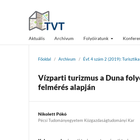
Aktuális
Archívum
Folyóiratunk
Konfere
Főoldal
/
Archívum
/
Évf. 4 szám 2 (2019): Turisztik
Vízparti turizmus a Duna fo
felmérés alapján
Nikolett Pókó
Pécsi Tudományegyetem Közgazdaságtudományi Kar