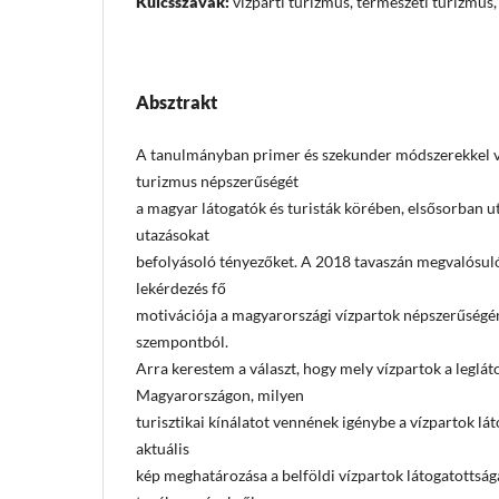
Kulcsszavak:
vízparti turizmus, természeti turizmus
Absztrakt
A tanulmányban primer és szekunder módszerekkel vi
turizmus népszerűségét
a magyar látogatók és turisták körében, elsősorban ut
utazásokat
befolyásoló tényezőket. A 2018 tavaszán megvalósu
lekérdezés fő
motivációja a magyarországi vízpartok népszerűségé
szempontból.
Arra kerestem a választ, hogy mely vízpartok a leglá
Magyarországon, milyen
turisztikai kínálatot vennének igénybe a vízpartok lát
aktuális
kép meghatározása a belföldi vízpartok látogatottságá