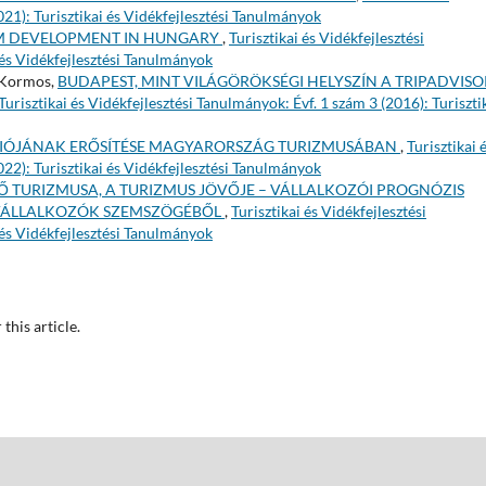
021): Turisztikai és Vidékfejlesztési Tanulmányok
SM DEVELOPMENT IN HUNGARY
,
Turisztikai és Vidékfejlesztési
 és Vidékfejlesztési Tanulmányok
y Kormos,
BUDAPEST, MINT VILÁGÖRÖKSÉGI HELYSZÍN A TRIPADVISO
Turisztikai és Vidékfejlesztési Tanulmányok: Évf. 1 szám 3 (2016): Turiszti
CIÓJÁNAK ERŐSÍTÉSE MAGYARORSZÁG TURIZMUSÁBAN
,
Turisztikai 
022): Turisztikai és Vidékfejlesztési Tanulmányok
Ő TURIZMUSA, A TURIZMUS JÖVŐJE – VÁLLALKOZÓI PROGNÓZIS
I VÁLLALKOZÓK SZEMSZÖGÉBŐL
,
Turisztikai és Vidékfejlesztési
 és Vidékfejlesztési Tanulmányok
 this article.