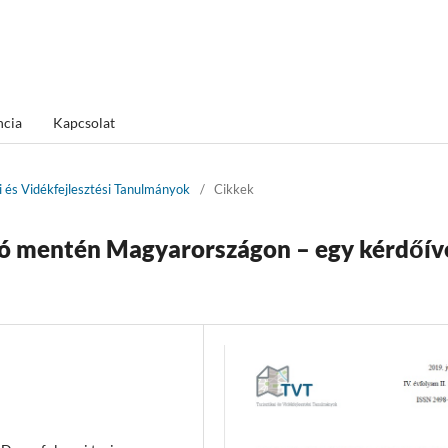
ncia
Kapcsolat
ai és Vidékfejlesztési Tanulmányok
/
Cikkek
lyó mentén Magyarországon – egy kérdőív