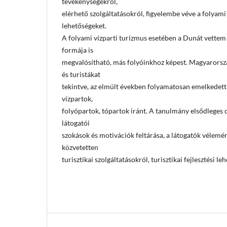
tevékenységekről,
elérhető szolgáltatásokról, figyelembe véve a folyami 
lehetőségeket.
A folyami vízparti turizmus esetében a Dunát vettem 
formája is
megvalósítható, más folyóinkhoz képest. Magyarorszá
és turistákat
tekintve, az elmúlt években folyamatosan emelkedett 
vízpartok,
folyópartok, tópartok iránt. A tanulmány elsődleges cé
látogatói
szokások és motivációk feltárása, a látogatók vélemény
közvetetten
turisztikai szolgáltatásokról, turisztikai fejlesztési le