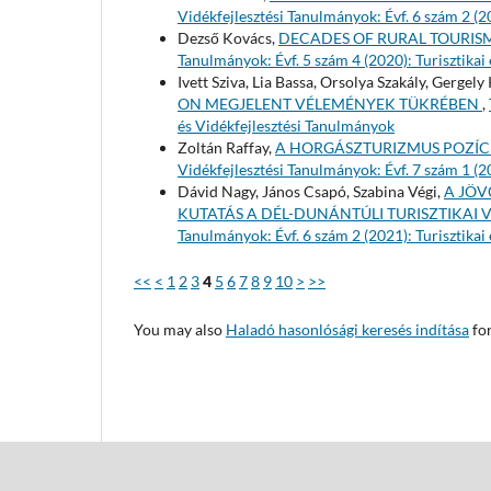
Vidékfejlesztési Tanulmányok: Évf. 6 szám 2 (2
Dezső Kovács,
DECADES OF RURAL TOURI
Tanulmányok: Évf. 5 szám 4 (2020): Turisztikai
Ivett Sziva, Lia Bassa, Orsolya Szakály, Gergel
ON MEGJELENT VÉLEMÉNYEK TÜKRÉBEN
,
és Vidékfejlesztési Tanulmányok
Zoltán Raffay,
A HORGÁSZTURIZMUS POZÍ
Vidékfejlesztési Tanulmányok: Évf. 7 szám 1 (2
Dávid Nagy, János Csapó, Szabina Végi,
A JÖV
KUTATÁS A DÉL-DUNÁNTÚLI TURISZTIKA
Tanulmányok: Évf. 6 szám 2 (2021): Turisztikai
<<
<
1
2
3
4
5
6
7
8
9
10
>
>>
You may also
Haladó hasonlósági keresés indítása
for