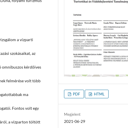
, Duna, folyami turizmus
zsgálom a vízparti
azási szokásaikat, az
ló omnibuszos kérdőíves
nek felmérése volt több
PDF
HTML
togatottabbak ma
ogatói. Fontos volt egy
Megjelent
2021-06-29
ról, a vízparton töltött