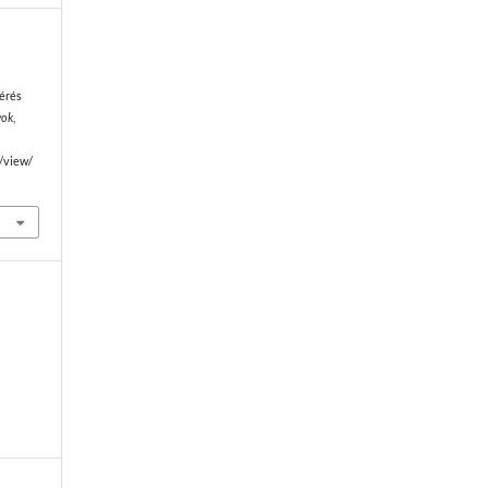
ó
érés
yok
,
e/view/