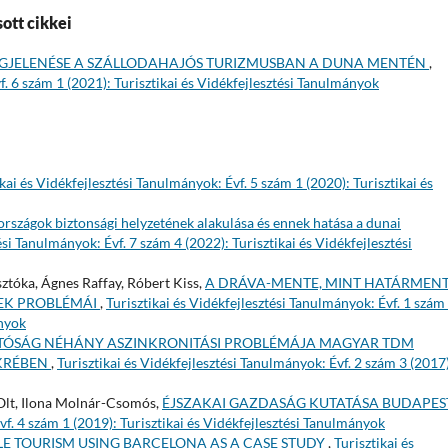
ott cikkei
GJELENÉSE A SZÁLLODAHAJÓS TURIZMUSBAN A DUNA MENTÉN
,
f. 6 szám 1 (2021): Turisztikai és Vidékfejlesztési Tanulmányok
ikai és Vidékfejlesztési Tanulmányok: Évf. 5 szám 1 (2020): Turisztikai és
rszágok biztonsági helyzetének alakulása és ennek hatása a dunai
ési Tanulmányok: Évf. 7 szám 4 (2022): Turisztikai és Vidékfejlesztési
ztóka, Ágnes Raffay, Róbert Kiss,
A DRÁVA-MENTE, MINT HATÁRMENT
NEK PROBLÉMÁI
,
Turisztikai és Vidékfejlesztési Tanulmányok: Évf. 1 szám
ányok
ATÓSÁG NÉHÁNY ASZINKRONITÁSI PROBLÉMÁJA MAGYAR TDM
ÜKRÉBEN
,
Turisztikai és Vidékfejlesztési Tanulmányok: Évf. 2 szám 3 (2017)
 Olt, Ilona Molnár-Csomós,
ÉJSZAKAI GAZDASÁG KUTATÁSA BUDAPES
vf. 4 szám 1 (2019): Turisztikai és Vidékfejlesztési Tanulmányok
E TOURISM USING BARCELONA AS A CASE STUDY
,
Turisztikai és