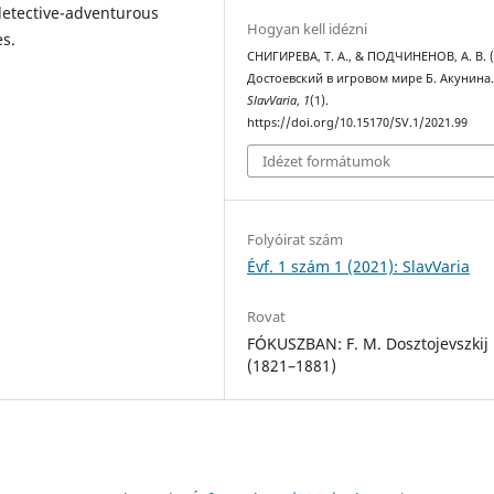
detective-adventurous
Hogyan kell idézni
es.
СНИГИРЕВА, Т. А., & ПОДЧИНЕНОВ, А. В. (
Достоевский в игровом мире Б. Акунина
SlavVaria
,
1
(1).
https://doi.org/10.15170/SV.1/2021.99
Idézet formátumok
Folyóirat szám
Évf. 1 szám 1 (2021): SlavVaria
Rovat
FÓKUSZBAN: F. M. Dosztojevszkij
(1821–1881)