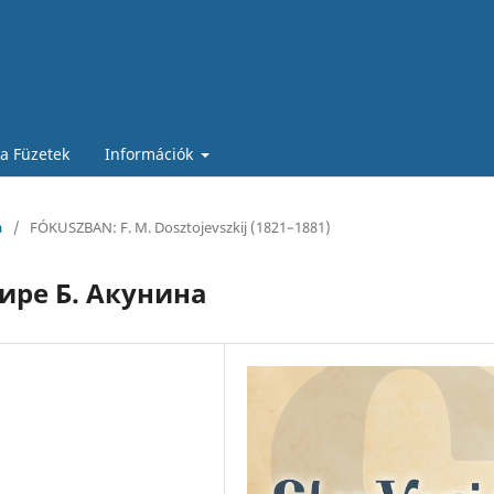
ia Füzetek
Információk
a
/
FÓKUSZBAN: F. M. Dosztojevszkij (1821–1881)
ире Б. Акунина