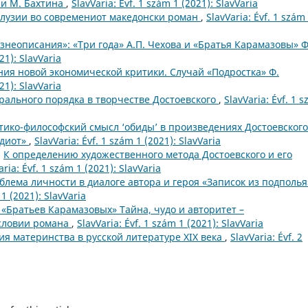
 и М. Бахтина
,
SlavVaria: Évf. 1 szám 1 (2021): SlavVaria
алузии во современиот македонски роман
,
SlavVaria: Évf. 1 szám
знеописания»: «Три года» А.П. Чехова и «Братья Карамазовы» Ф
21): SlavVaria
ия новой экономической критики. Случай «Подростка» Ф.
21): SlavVaria
рального порядка в творчестве Достоевского
,
SlavVaria: Évf. 1 
тико-философский смысл ‘обиды’ в произведениях Достоевского
Идиот»
,
SlavVaria: Évf. 1 szám 1 (2021): SlavVaria
,
К определению художественного метода Достоевского и его
aria: Évf. 1 szám 1 (2021): SlavVaria
блема личности в диалоге автора и героя «Записок из подполья
 1 (2021): SlavVaria
 «Братьев Карамазовых» Тайна, чудо и авторитет –
исловии романа
,
SlavVaria: Évf. 1 szám 1 (2021): SlavVaria
я материнства в русской литературе XIX века
,
SlavVaria: Évf. 2