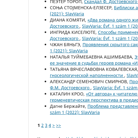
ПЕЭТЕР ТОРОП,
Скандал Ф. Достоевского
СОЊА СТОЈМЕНСКА-ЕЛЗЕСЕР,
Библиски 
(2021): SlavVaria
ДИАНА КОМЯТИ,
«Два романа одного жи
Достоевского
,
SlavVaria: Évf. 1 szám 1 (20
ИНГРИДА КИСЕЛЮТЕ,
Способы применен
Достоевского
,
SlavVaria: Évf. 1 szám 1 (20
ЧЖАН БЯНЬГЭ,
Проявления скрытого сак
1 (2021): SlavVaria
НАТАЛЬЯ ТУЙМЕБАЕВНА АШИМБАЕВА,
Э
ее значение в судьбах героев романа «
ТАТЬЯНА ВЯЧЕСЛАВОВНА КОВАЛЕВСКАЯ
гносеологической наполненности
,
SlavV
АЛЕКСАНДР СЕМЕНОВИЧ СМИРНОВ,
Про
Ф.М. Достоевского
,
SlavVaria: Évf. 1 szám
КАТАЛИН КРОО,
«От автора» к читателю
герменевтическая перспектива в пред
Дагне Бержайте,
Проблема представлени
szám 1 (2022): SlavVaria
1
2
3
4
>
>>