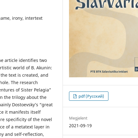
ame, irony, intertext
e article identifies two
rtistic world of B. Akunin:
the text is created, and
hole. The research
ntures of Sister Pelagia”
pdf (Русский)
in the trilogy about the
ainly Dostoevsky’s “great
e it manifests itself
Megjelent
e specificity of the novel
2021-09-19
ce of a metatext layer in
ny and self-reflection,