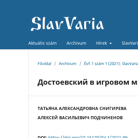
Aktuális szám
Archivum
Hírek
SlavVar
Főoldal
/
Archívum
/
Évf. 1 szám 1 (2021): SlavVari
Достоевский в игровом м
ТАТЬЯНА АЛЕКСАНДРОВНА СНИГИРЕВА
АЛЕКСЕЙ ВАСИЛЬЕВИЧ ПОДЧИНЕНОВ
DOI:
https://doi.org/10.15170/SV.1/2021.99