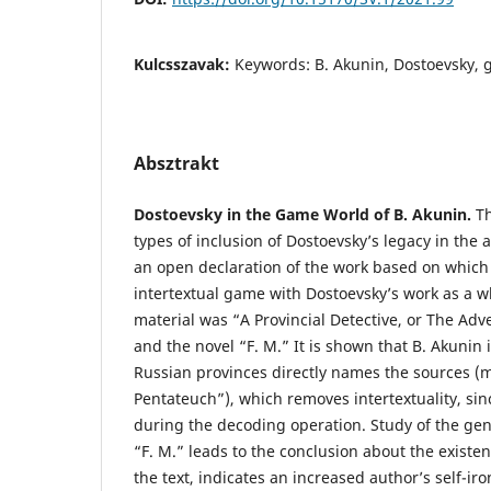
Kulcsszavak:
Keywords: B. Akunin, Dostoevsky, g
Absztrakt
Dostoevsky in the Game World of B. Akunin.
Th
types of inclusion of Dostoevsky’s legacy in the a
an open declaration of the work based on which 
intertextual game with Dostoevsky’s work as a w
material was “A Provincial Detective, or The Adve
and the novel “F. M.” It is shown that B. Akunin 
Russian provinces directly names the sources (m
Pentateuch”), which removes intertextuality, sinc
during the decoding operation. Study of the genr
“F. M.” leads to the conclusion about the existen
the text, indicates an increased author’s self-iro