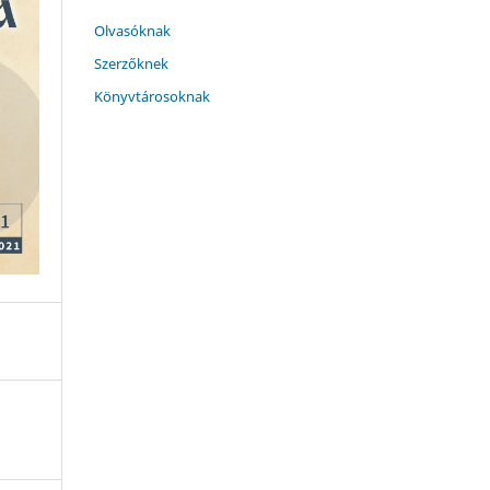
Olvasóknak
Szerzőknek
Könyvtárosoknak